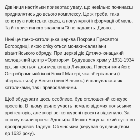
Дзвіниця настільки привертає увагу, що невільно починаєш
придивлятись до всього комплексу. Це ж треба, така
конструктивістська краса, а популярної інформації обмаль.
Та й туристичного значення їй не надають. Дивно…
Нині це греко-католицька церква Покрови Пресвятої
Богородиці, якою опікуються монахи-салезіани
візантійського обряду. При церкві діє Дитячо-юнацький
молодіжний центр «Ораторія». Будувався храм у 1931-1934
рр., як костьол для мешканців Личакова. Присвятили його
Остробрамській іконі Божої Матері, яка зберігалася (і
зберігається) у Вільно (нині Вільнюс) й шанувалася як
католиками, так і православними.
Щоб збудувати щось особливе, був оголошений конкурс
проектів. В ньому взяло участь немало відомих польських
архітекторів, але жюрі всі конкурсні проекти відкинуло. За
основу взяли проект Адольфа Шишко-Богуша, який суттєво
доопрацював Тадеуш Обмінський (керував будівництвом
до 1932 року).