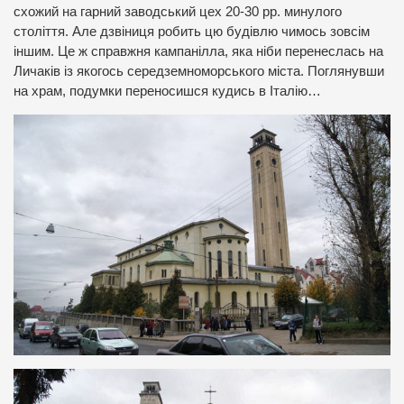
схожий на гарний заводський цех 20-30 рр. минулого
століття. Але дзвіниця робить цю будівлю чимось зовсім
іншим. Це ж справжня кампанілла, яка ніби перенеслась на
Личаків із якогось середземноморського міста. Поглянувши
на храм, подумки переносишся кудись в Італію…