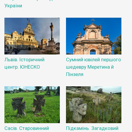
України
Львів. Історичний
Сумний ювілей першого
центр. ЮНЕСКО
шедевру Меретина й
Пінзеля
Сасів. Старовинний
Підкамінь. Загадковий