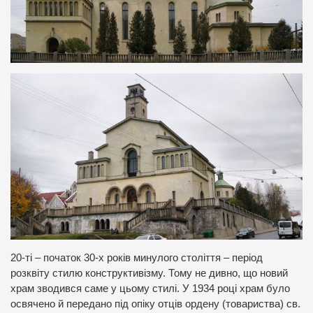
20-ті – початок 30-х років минулого століття – період
розквіту стилю конструктивізму. Тому не дивно, що новий
храм зводився саме у цьому стилі. У 1934 році храм було
освячено й передано під опіку отців ордену (товариства) св.