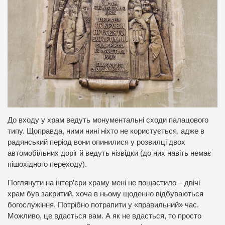
До входу у храм ведуть монументальні сходи палацового
типу. Щоправда, ними нині ніхто не користується, адже в
радянський період вони опинилися у розвилці двох
автомобільних доріг й ведуть нізвідки (до них навіть немає
пішохідного переходу).
Поглянути на інтер’єри храму мені не пощастило – двічі
храм був закритий, хоча в ньому щоденно відбуваються
богослужіння. Потрібно потрапити у «правильний» час.
Можливо, це вдасться вам. А як не вдасться, то просто