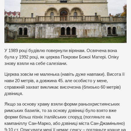
У 1989 році будівлю повернули вірянам. Освячена вона
була у 1992 році, як церква Покрови Божої Матері. Опіку
знову взяли на себе салезіани.
Церква зовсім не маленька (навіть дуже навпаки). Висота її
нави 20 метрів, а довжина 45. але особисто у мене,
справжній захват викликає височезна (близько 60 метрів)
дзвіниця.
Якщо за основу храму взяли форми раньохристиянських
римських базилік, то за основу дзвіниці було взято вже
форми більш пізніх італійських споруд (погляньте на
кампаніллу Сан-Марко, або дзвіниці міста Сан-Джаміньяно)
9-10 ст. Описувати мені її немає сенсу – погляньте краще на