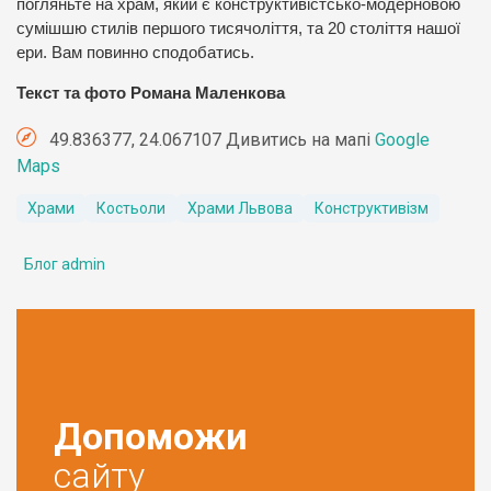
погляньте на храм, який є конструктивістсько-модерновою
сумішшю стилів першого тисячоліття, та 20 століття нашої
ери. Вам повинно сподобатись.
Текст та фото Романа Маленкова
49.836377, 24.067107 Дивитись на мапі
Google
Maps
Храми
Костьоли
Храми Львова
Конструктивізм
Блог admin
Допоможи
сайту