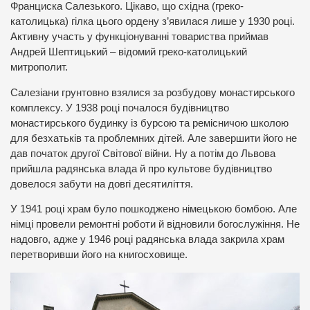
Франциска Салезького. Цікаво, що східна (греко-
католицька) гілка цього ордену з’явилася лише у 1930 році.
Активну участь у функціонуванні товариства приймав
Андрей Шептицький – відомий греко-католицький
митрополит.
Салезіани грунтовно взялися за розбудову монастирського
комплексу. У 1938 році почалося будівництво
монастирського будинку із бурсою та ремісничою школою
для безхатьків та проблемних дітей. Але завершити його не
дав початок другої Світової війни. Ну а потім до Львова
прийшла радянська влада й про культове будівництво
довелося забути на довгі десятиліття.
У 1941 році храм було пошкоджено німецькою бомбою. Але
німці провели ремонтні роботи й відновили богослужіння. Не
надовго, адже у 1946 році радянська влада закрила храм
перетворивши його на книгосховище.