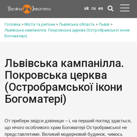
uk
ru
en
Головна
>
Міста та регіони
>
Львівська область
>
Львів
>
Львівська кампанілла. Покровська церква (Остробрамської ікони
Богоматері)
Львівська кампанілла.
Покровська церква
(Остробрамської ікони
Богоматері)
От прибери звідси дзвіницю – і, на перший погляд здається,
що нічого особливого храм Богоматері Остробрамської не
представлятиме. Великий модерновий будинок, чимось