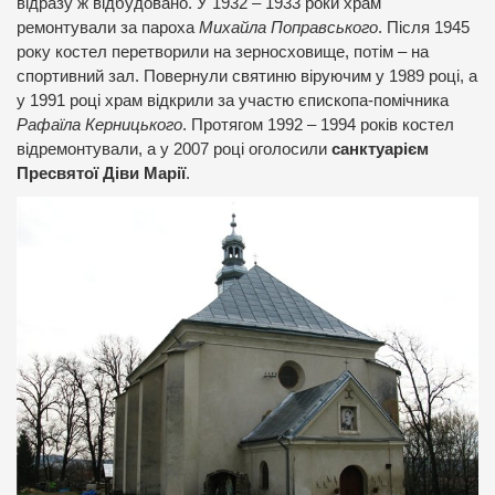
відразу ж відбудовано. У 1932 – 1933 роки храм
ремонтували за пароха
Михайла Поправського
. Після 1945
року костел перетворили на зерносховище, потім – на
спортивний зал. Повернули святиню віруючим у 1989 році, а
у 1991 році храм відкрили за участю єпископа-помічника
Рафаїла Керницького
. Протягом 1992 – 1994 років костел
відремонтували, а у 2007 році оголосили
санктуарієм
Пресвятої Діви Марії
.