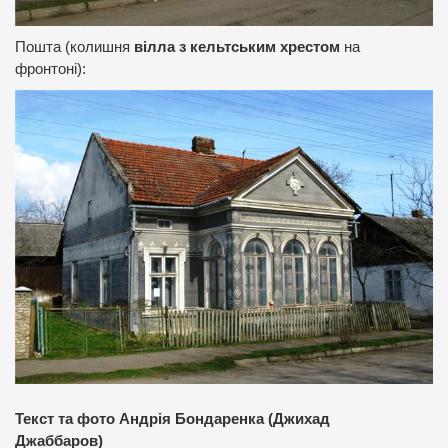
Пошта (колишня
вілла з кельтським хрестом
на
фронтоні):
Текст та фото Андрія Бондаренка (Джихад
Джаббаров)