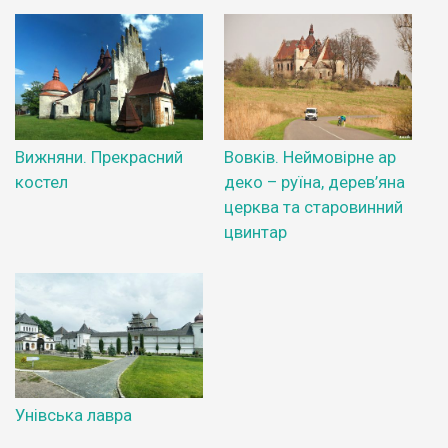
Вижняни. Прекрасний
Вовків. Неймовірне ар
костел
деко – руїна, дерев’яна
церква та старовинний
цвинтар
Унівська лавра