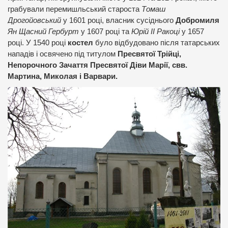
грабували перемишльський староста
Томаш
Дрогойовський
у 1601 році, власник сусіднього
Добромиля
Ян Щасний Гербурт
у 1607 році та
Юрій II Ракоці
у 1657
році. У 1540 році
костел
було відбудовано після татарських
нападів і освячено під титулом
Пресвятої Трійці,
Непорочного Зачаття Пресвятої Діви Марії, свв.
Мартина, Миколая і Варвари.