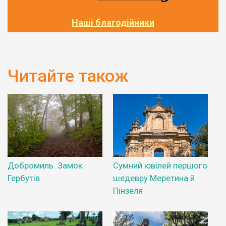
Наші благодійники
Читайте також
Добромиль. Замок
Сумний ювілей першого
Гербутів
шедевру Меретина й
Пінзеля