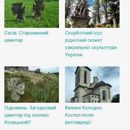
Сасів. Старовинний
Скорботний Ісус:
цвинтар
рідкісний сюжет
сакральної скульптури
України
Підкамінь. Загадковий
Велике Колодно.
цвинтар під скелею.
Костел після
Козацький?
реставрації