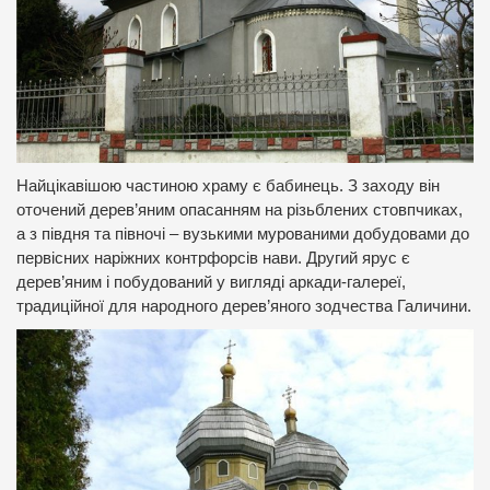
Найцікавішою частиною храму є бабинець. З заходу він
оточений дерев’яним опасанням на різьблених стовпчиках,
а з півдня та півночі – вузькими мурованими добудовами до
первісних наріжних контрфорсів нави. Другий ярус є
дерев’яним і побудований у вигляді аркади-галереї,
традиційної для народного дерев’яного зодчества Галичини.