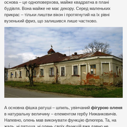
основа – це одноповерхова, майже квадратна в плані
будівля. Вона майже не має декору. Серед маленьких
прикрас – тільки лиштви вікон і протягнутий на їх рівні
вузенький фриз, що залишився лише частково.
А основна фішка ратуші – шпиль, увінчаний
фігурою оленя
в натуральну величину – елементом гербу Нижанковичів.
Напевно, олень мав виконувати функцію флюгера. Та, на
жаль, ні ратуша, ні олень своїх функцій вже давно не