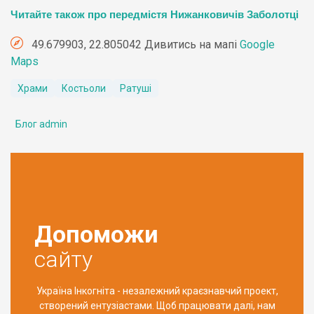
Читайте також про передмістя Нижанковичів Заболотці
49.679903, 22.805042 Дивитись на мапі
Google
Maps
Храми
Костьоли
Ратуші
Блог admin
Допоможи
сайту
Україна Інкогніта - незалежний краєзнавчий проект,
створений ентузіастами. Щоб працювати далі, нам