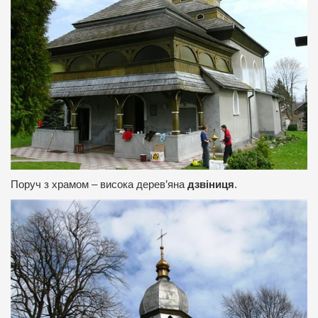
Поруч з храмом – висока дерев’яна
дзвіниця
.