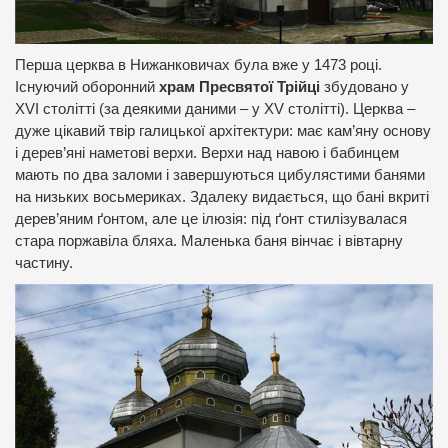
Перша церква в Нижанковичах була вже у 1473 році.
Існуючий оборонний
храм Пресвятої Трійці
збудовано у
XVI столітті (за деякими даними – у XV столітті). Церква –
дуже цікавий твір галицької архітектури: має кам’яну основу
і дерев’яні наметові верхи. Верхи над навою і бабинцем
мають по два заломи і завершуються цибулястими банями
на низьких восьмериках. Здалеку видається, що бані вкриті
дерев’яним ґонтом, але це ілюзія: під ґонт стилізувалася
стара поржавіла бляха. Маленька баня вінчає і вівтарну
частину.