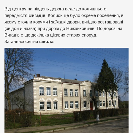
Від центру на південь дорога веде до колишнього
передмістя
Вигадів
. Колись це було окреме поселення, в
якому стояли корчми і заїжджі двори, вигідно розташовані
(звідси й назва) при дорозі до Нижанковичів. По дорозі на
Вигадів є ще декілька цікавих старих споруд.
Загальноосвітня
школа
: