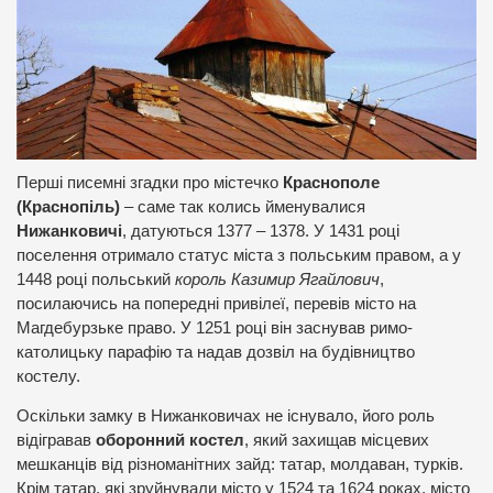
Перші писемні згадки про містечко
Краснополе
(Краснопіль)
– саме так колись йменувалися
Нижанковичі
, датуються 1377 – 1378. У 1431 році
поселення отримало статус міста з польським правом, а у
1448 році польський
король Казимир Ягайлович
,
посилаючись на попередні привілеї, перевів місто на
Магдебурзьке право. У 1251 році він заснував римо-
католицьку парафію та надав дозвіл на будівництво
костелу.
Оскільки замку в Нижанковичах не існувало, його роль
відігравав
оборонний костел
, який захищав місцевих
мешканців від різноманітних зайд: татар, молдаван, турків.
Крім татар, які зруйнували місто у 1524 та 1624 роках, місто