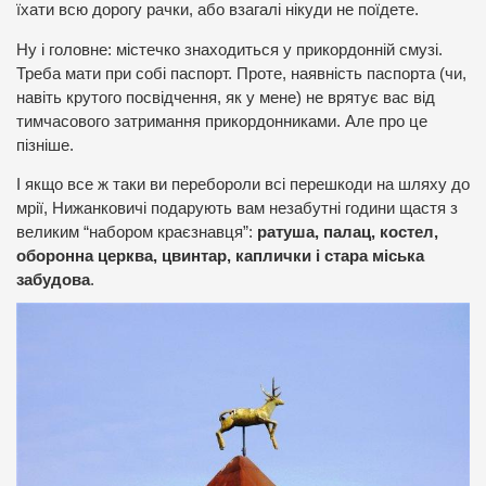
їхати всю дорогу рачки, або взагалі нікуди не поїдете.
Ну і головне: містечко знаходиться у прикордонній смузі.
Треба мати при собі паспорт. Проте, наявність паспорта (чи,
навіть крутого посвідчення, як у мене) не врятує вас від
тимчасового затримання прикордонниками. Але про це
пізніше.
І якщо все ж таки ви перебороли всі перешкоди на шляху до
мрії, Нижанковичі подарують вам незабутні години щастя з
великим “набором краєзнавця”:
ратуша, палац, костел,
оборонна церква, цвинтар, каплички і стара міська
забудова
.