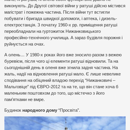
виконують. До Другої світової війни у ратуші дійсно містився
магістрат і пожежна частина. Після війни тут встигли
побувати і бригада швидкої допомоги, і аптека, і дизель-
електростанція. З початку 1960-х рр. приміщення ратуші
переобладнали на гуртожиток Нижанковицького
професійно-технічного училища. А зараз будівля порожня і
руйнується на очах.
А олень… У 1980-х роках його вже зносило разом з вежею
буревієм, після чого ці елементи ратуші відновили. Та на
сьогоднішній день в оленя вже згнила задня частина. На
жаль, надії на відновлення ратуші мало. Є лише невелике
сподівання на обіцяний владою перехід “Нижанковичі –
Мальговіце” під ЄВРО-2012 та на те, що він стане хоча б
маленьким поштовхом до того, що містечко з його
пам’ятками не вмре.
Будинок
народного дому
“Просвіта”.