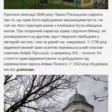
Протокол візитації 1646 року
Павла П’ясецького
свідчить
про те, що храм було відбудовано мешканцями міста і на
той час його територія разом з плебанією була обведена
валом. Про охоронний характер храму свідчили бійниці, які
розміщувалися на другому ярусі південної прибудови у
вівтарній частині, і яки на даний час замуровані. У 1730 році
відремонтований храм освятив перемишльський єписков-
помічник
Андрій Пруський
, а наприкінці ХІХ – початку ХХ
століття храм відремонтували та добудували під
керівництвом пароха
Адама Пенкося
. У 1910 році збудовано
високу
дзвіницю
.