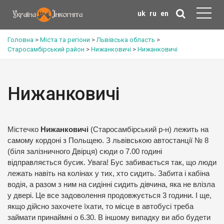
uk
ru
en
Головна
>
Міста та регіони
>
Львівська область
>
Старосамбірський район
>
Нижанковичі
>
Нижанковичі
Нижанковичі
Містечко
Нижанковичі
(Старосамбірський р-н) лежить на
самому кордоні з Польщею. З львівською автостанції № 8
(біля залізничного Двірця) сюди о 7.00 годині
відправляється бусик. Увага! Бус забивається так, що люди
лежать навіть на колінах у тих, хто сидить. Забита і кабіна
водія, а разом з ним на сидінні сидить дівчина, яка не влізла
у двері. Це все задоволення продовжується 3 години. І ще,
якщо дійсно захочете їхати, то місце в автобусі треба
займати принаймні о 6.30. В іншому випадку ви або будети