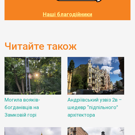
Наші благодійники
Читайте також
Могила вояків-
Андріївський узвіз 2в –
богданівців на
шедевр “підпільного”
Замковій горі
архітектора