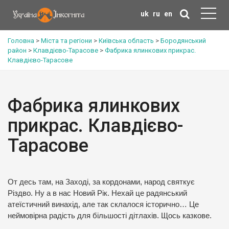
uk
ru
en
Головна
>
Міста та регіони
>
Київська область
>
Бородянський
район
>
Клавдієво-Тарасове
>
Фабрика ялинкових прикрас.
Клавдієво-Тарасове
Фабрика ялинкових
прикрас. Клавдієво-
Тарасове
От десь там, на Заході, за кордонами, народ святкує
Різдво. Ну а в нас Новий Рік. Нехай це радянський
атеїстичний винахід, але так склалося історично… Це
неймовірна радість для більшості дітлахів. Щось казкове.