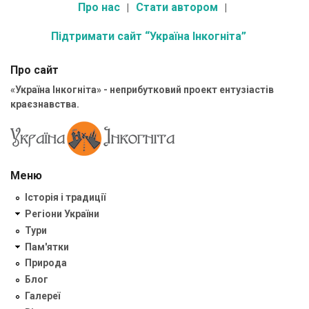
Про нас
Стати автором
Підтримати сайт “Україна Інкогніта”
Про сайт
«Україна Інкогніта» - неприбутковий проект ентузіастів
краєзнавства.
Меню
Історія і традиції
Регіони України
Тури
Пам'ятки
Природа
Блог
Галереї