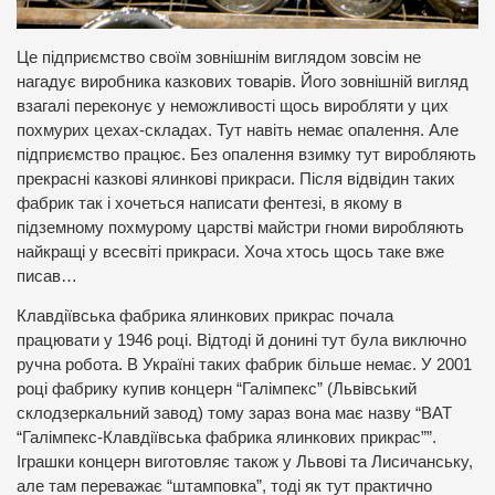
Це підприємство своїм зовнішнім виглядом зовсім не
нагадує виробника казкових товарів. Його зовнішній вигляд
взагалі переконує у неможливості щось виробляти у цих
похмурих цехах-складах. Тут навіть немає опалення. Але
підприємство працює. Без опалення взимку тут виробляють
прекрасні казкові ялинкові прикраси. Після відвідин таких
фабрик так і хочеться написати фентезі, в якому в
підземному похмурому царстві майстри гноми виробляють
найкращі у всесвіті прикраси. Хоча хтось щось таке вже
писав…
Клавдіївська фабрика ялинкових прикрас почала
працювати у 1946 році. Відтоді й донині тут була виключно
ручна робота. В Україні таких фабрик більше немає. У 2001
році фабрику купив концерн “Галімпекс” (Львівський
склодзеркальний завод) тому зараз вона має назву “ВАТ
“Галімпекс-Клавдіївська фабрика ялинкових прикрас””.
Іграшки концерн виготовляє також у Львові та Лисичанську,
але там переважає “штамповка”, тоді як тут практично