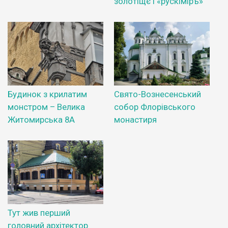
золотіщє і «рускіміръ»
Будинок з крилатим
Свято-Вознесенський
монстром – Велика
собор Флорівського
Житомирська 8А
монастиря
Тут жив перший
головний архітектор