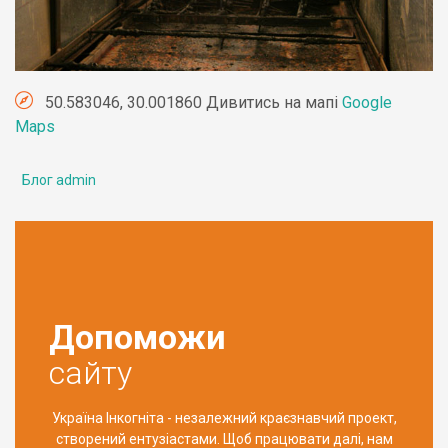
50.583046, 30.001860 Дивитись на мапі
Google
Maps
Блог admin
Допоможи
сайту
Україна Інкогніта - незалежний краєзнавчий проект,
створений ентузіастами. Щоб працювати далі, нам