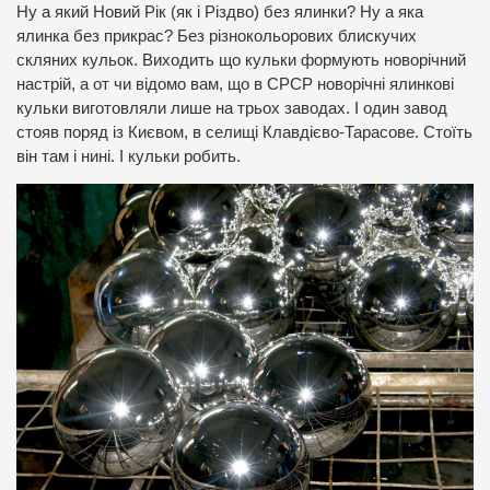
Ну а який Новий Рік (як і Різдво) без ялинки? Ну а яка
ялинка без прикрас? Без різнокольорових блискучих
скляних кульок. Виходить що кульки формують новорічний
настрій, а от чи відомо вам, що в СРСР новорічні ялинкові
кульки виготовляли лише на трьох заводах. І один завод
стояв поряд із Києвом, в селищі Клавдієво-Тарасове. Стоїть
він там і нині. І кульки робить.