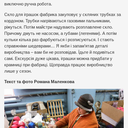
виключно ручна робота.
Скло для іграшок фабрика закуповує у скляних трубках за
кордоном. Трубки нагріваються газовими пальниками,
ріжуться. Потім майстри надувають розплавлене скло.
Причому дмуть не насосом, а губами (легенями). А потім
кульки кілька раз фарбуються і розписуються. І стають
справжніми шедеврами… Я якби і запам’ятав деталі
виробництва – вам би не розповідав. Їдьте й подивіться
самі. Екскурсія дуже цікава, іграшки можна придбати у
крамниці при фабриці. Щоправда працює виробництво
лише у сезон.
Текст та фото Романа Маленкова