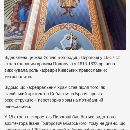
Відновлена церква Успіня Богородиці Пирогощі у 16-17 ст.
стала головним храмом Подолу, а у 1613-1633 рр. вона
виконувала роль кафедри Київських православних
митрополитів.
Відомо що кафедральним храм став після того, як
італійський архітектор Себастьяно Браччі провів
реконструкцію – перетворив храм на п’ятибанний
ренесансний.
У 18 столітті старостою Пирогощі був батько видатного
архітектора Івана Григоровича-Барського, тому не дивно, що
починаючи із 1752 року зодчий займався його реставрацією