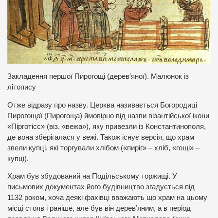
Закладення першої Пирогощі (дерев’яної). Малюнок із
літопису
Отже відразу про назву. Церква називається Богородиці
Пирогощої (Пирогоща) ймовірно від назви візантійської ікони
«Пірготісс» (віз. «вежа»), яку привезли із Константинополя,
де вона зберігалася у вежі. Також існує версія, що храм
звели купці, які торгували хлібом («пиріг» – хліб, «гощі» –
купці).
Храм був збудований на Подільському торжищі. У
письмових документах його будівництво згадується під
1132 роком, хоча деякі фахівці вважають що храм на цьому
місці стояв і раніше, але був він дерев’яним, а в період