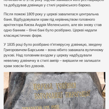
та добудував дзвіницю у стилі українського бароко.
Після пожежі 1809 року у церкві завалилася центральна
баня. Відбудовували храм під керівництвом головного
архітектора Києва Андрія Меленського, але він знову став
одно банним – бічні бані було розібрано. Церкві надали
класицистичних форм.
У 1835 році було розібрано п’ятиярусну дзвіницю, зведену
Григоровичем-Барським – вона нібито заважала вуличному
рухові. Над головним входом у церкву надбудували
невелику дзвіничку в стилі ампір – вирішили не залишати
храм зовсім без дзвонів.