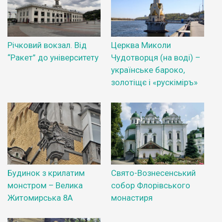
Річковий вокзал. Від
Церква Миколи
“Ракет” до університету
Чудотворця (на воді) –
українське бароко,
золотіщє і «рускіміръ»
Будинок з крилатим
Свято-Вознесенський
монстром – Велика
собор Флорівського
Житомирська 8А
монастиря