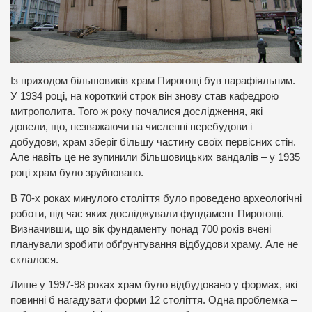
Із приходом більшовиків храм Пирогощі був парафіяльним.
У 1934 році, на короткий строк він знову став кафедрою
митрополита. Того ж року почалися дослідження, які
довели, що, незважаючи на численні перебудови і
добудови, храм зберіг більшу частину своїх первісних стін.
Але навіть це не зупинили більшовицьких вандалів – у 1935
році храм було зруйновано.
В 70-х роках минулого століття було проведено археологічні
роботи, під час яких досліджували фундамент Пирогощі.
Визначивши, що вік фундаменту понад 700 років вчені
планували зробити обґрунтування відбудови храму. Але не
склалося.
Лише у 1997-98 роках храм було відбудовано у формах, які
повинні б нагадувати форми 12 століття. Одна проблемка –