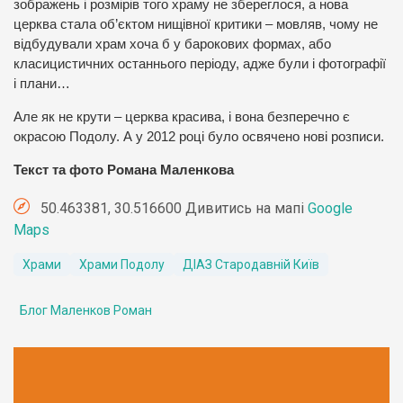
зображень і розмірів того храму не збереглося, а нова
церква стала об’єктом нищівної критики – мовляв, чому не
відбудували храм хоча б у барокових формах, або
класицистичних останнього періоду, адже були і фотографії
і плани…
Але як не крути – церква красива, і вона безперечно є
окрасою Подолу. А у 2012 році було освячено нові розписи.
Текст та фото Романа Маленкова
50.463381, 30.516600 Дивитись на мапі
Google
Maps
Храми
Храми Подолу
ДІАЗ Стародавній Київ
Блог Маленков Роман