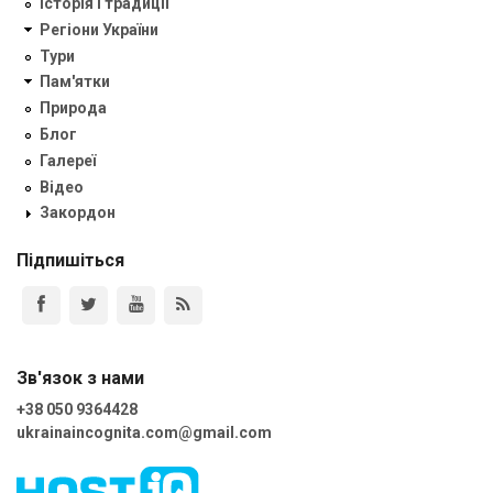
Історія і традиції
Регіони України
Тури
Пам'ятки
Природа
Блог
Галереї
Відео
Закордон
Підпишіться
Зв'язок з нами
+38 050 9364428
ukrainaincognita.com@gmail.com