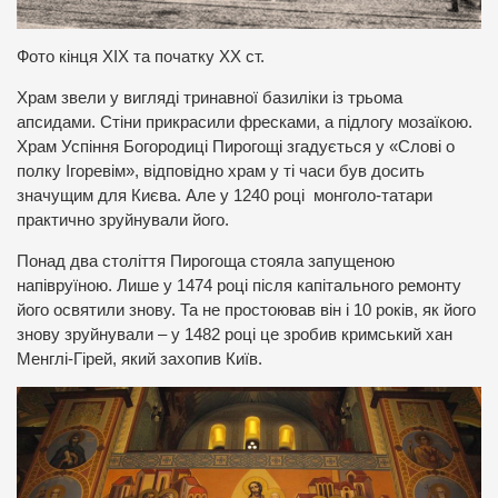
Фото кінця ХІХ та початку ХХ ст.
Храм звели у вигляді тринавної базиліки із трьома
апсидами. Стіни прикрасили фресками, а підлогу мозаїкою.
Храм Успіння Богородиці Пирогощі згадується у «Слові о
полку Ігоревім», відповідно храм у ті часи був досить
значущим для Києва. Але у 1240 році монголо-татари
практично зруйнували його.
Понад два століття Пирогоща стояла запущеною
напівруїною. Лише у 1474 році після капітального ремонту
його освятили знову. Та не простоював він і 10 років, як його
знову зруйнували – у 1482 році це зробив кримський хан
Менглі-Гірей, який захопив Київ.