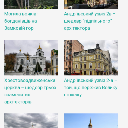
Могила вояків-
Андріївський узвіз 2в –
богданівців на
шедевр “підпільного”
Замковій горі
архітектора
Хрестовоздвиженська
Андріївський узвіз 2-а –
церква – шедевр трьох
той, що пережив Велику
знаменитих
пожежу
архітекторів