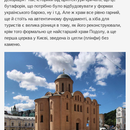
бутафорія, що потрібно було відбудовувати у формах
українського бароко, ну і т.д. Але ж храм все рівно гарний,
ще й стоїть на автентичному фундаменті, а хіба для
туристів є велика різниця в тому, як його реконструювали,
крім того формально це найстарший храм Подолу, а ще
перша церква у Києві, зведена із цегли (плінфи) без
каменю.