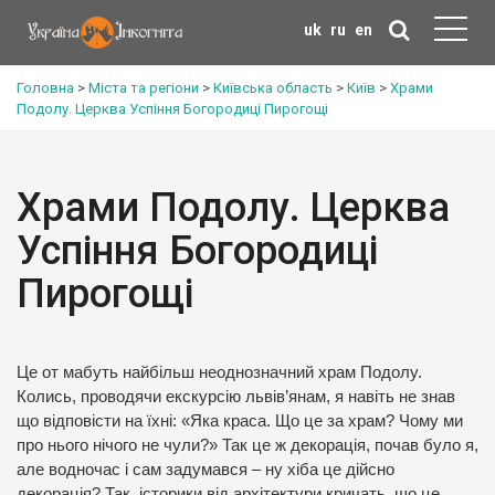
uk
ru
en
Головна
>
Міста та регіони
>
Київська область
>
Київ
>
Храми
Подолу. Церква Успіння Богородиці Пирогощі
Храми Подолу. Церква
Успіння Богородиці
Пирогощі
Це от мабуть найбільш неоднозначний храм Подолу.
Колись, проводячи екскурсію львів’янам, я навіть не знав
що відповісти на їхні: «Яка краса. Що це за храм? Чому ми
про нього нічого не чули?» Так це ж декорація, почав було я,
але водночас і сам задумався – ну хіба це дійсно
декорація? Так, історики від архітектури кричать, що це