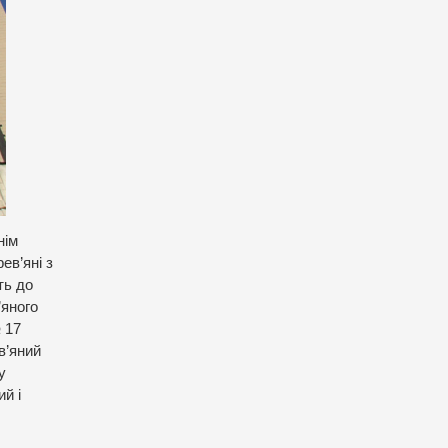
нім
ев’яні з
ть до
’яного
 17
в’яний
у
й і