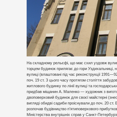
На складному рельєфі, що має схил уздовж вулиці 
торцем будинок прилягає до гори Уздихальниці, на 
вулиці (влаштовані під час реконструкції 1991—9
поч. 19 ст. З цього часу протягом століття забуд
житлового будинку по лінії вулиці та господарськ
придбав міщанин А. Маленко — художник з вигото
двоповерховий будинок для своєї майстерні (знесен
вигляді обидві садиби проіснували до поч. 20 ст.
розпочав будівництво п’ятиповерхового прибутко
Міністерства внутрішніх справ у Санкт-Петербурз