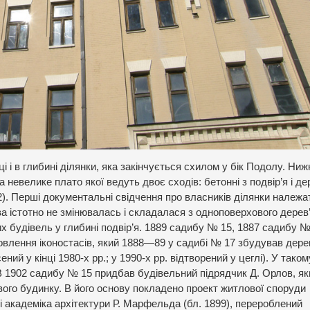
і в глибині ділянки, яка закінчується схилом у бік Подолу. Ниж
невелике плато якої ведуть двоє сходів: бетонні з подвір’я і дер
2). Перші документальні свідчення про власників ділянки належа
ова істотно не змінювалась і складалася з одноповерхового дерев
их будівель у глибині подвір’я. 1889 садибу № 15, 1887 садибу №
влення іконостасів, який 1888—89 у садибі № 17 збудував дере
ий у кінці 1980-х рр.; у 1990-х рр. відтворений у цеглі). У таком
 В 1902 садибу № 15 придбав будівельний підрядчик Д. Орлов, яки
вого будинку. В його основу покладено проект житлової споруди
і академіка архітектури Р. Марфельда (бл. 1899), перероблений