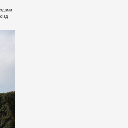
ходами
роїзд