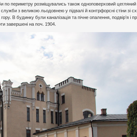
диби по периметру розміщувались також одноповерховий цегляний
 служби з великою льодовнею у підвалі й контрфорсні стіни зі с
гору. В будинку були каналізація та пічне опалення, подвір’я і п
ти завершені на поч. 1904.