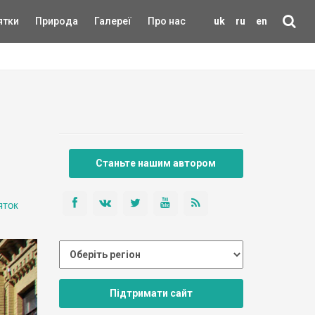
ятки
Природа
Галереї
Про нас
uk
ru
en
Станьте нашим автором
яток
Підтримати сайт