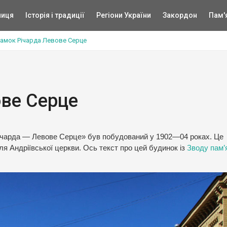
ниця
Історія і традиції
Регіони України
Закордон
Пам'
амок Річарда Левове Серце
ове Серце
ічарда — Левове Серце» був побудований у 1902—04 роках. Це
сля Андріївської церкви. Ось текст про цей будинок із
Зводу пам’