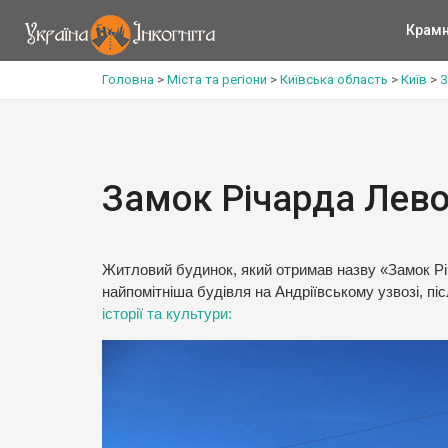
Крам
Головна
>
Міста та регіони
>
Київська область
>
Київ
>
З
Замок Річарда Лев
Житловий будинок, який отримав назву «Замок Р
найпомітніша будівля на Андріївському узвозі, пі
історії та культури: