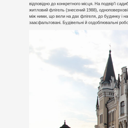
відповідно до конкретного місця. На подвір’ї са
житловий флігель (знесений 1988), одноповерхові
між ними, що вели на дах флігеля, до будинку і на 
заасфальтовані. Будівельні й оздоблювальні робо