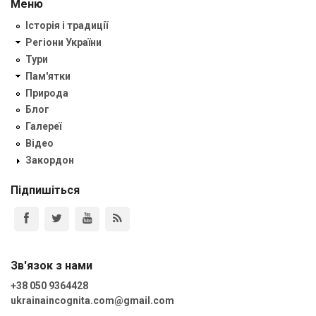
Меню
Історія і традиції
Регіони України
Тури
Пам'ятки
Природа
Блог
Галереї
Відео
Закордон
Підпишіться
Зв'язок з нами
+38 050 9364428
ukrainaincognita.com@gmail.com