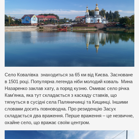
Село Ковалівка знаходиться за 65 км від Києва. Засноване
в 1501 році. Популярна легенда ніби молодий коваль Мина
Назаренко заклав хату, а поряд кузню. Омиває село річка
Кам’янка, яка тут складається з каскаду ставків, що
тягнуться в сусідні села Паляничинці та Кищинці. Іншими
словами досить повноводна. Про резиденцію Засух
складається два враження.
Перше враження
– це незвичне,
охайне село, що вражає своїм центром.