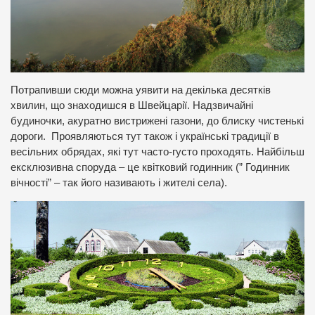
Потрапивши сюди можна уявити на декілька десятків
хвилин, що знаходишся в Швейцарії. Надзвичайні
будиночки
, акуратно вистрижені газони, до блиску чистенькі
дороги. Проявляються тут також і українські традиції в
весільних обрядах, які тут часто-густо проходять. Найбільш
ексклюзивна споруда – це квітковий годинник (” Годинник
вічності” – так його називають і жителі села).