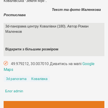
Ковалівська “Земля Мрії”.
Текст та фото Маленкова
Ростислава
3d-панорама центру Ковалівки (180). Автор Роман
Маленков
Відкрити з більшим розміром
49.979212, 30.007010 Дивитись на мапі
Google
Maps
3d panorama
Ковалівка
Блог admin