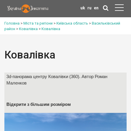
uk
ru
en
Головна
>
Міста та регіони
>
Київська область
>
Васильківський
район
>
Ковалівка
>
Ковалівка
Ковалівка
3d-панорама центру Ковалівки (360). Автор Роман
Маленков
Відкрити з більшим розміром