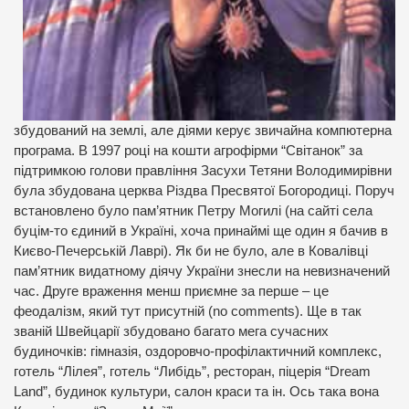
збудований на землі, але діями керує звичайна компютерна
програма. В 1997 році на кошти агрофірми “Світанок” за
підтримкою голови правління Засухи Тетяни Володимирівни
була збудована церква Різдва Пресвятої Богородиці. Поруч
встановлено було пам’ятник Петру Могилі (на сайті села
буцім-то єдиний в Україні, хоча принаймі ще один я бачив в
Києво-Печерській Лаврі). Як би не було, але в Ковалівці
пам’ятник видатному діячу України знесли на невизначений
час.
Друге враження
менш приємне за перше – це
феодалізм, який тут присутній (no comments). Ще в так
званій Швейцарії збудовано багато мега сучасних
будиночків: гімназія, оздоровчо-профілактичний комплекс,
готель “Лілея”, готель “Либідь”, ресторан, піцерія “Dream
Land”, будинок культури, салон краси та ін. Ось така вона