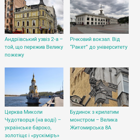
Андріївський узвіз 2-а –
Річковий вокзал. Від
той, що пережив Велику
“Ракет” до університету
пожежу
Церква Миколи
Будинок з крилатим
Чудотворця (на воді) –
монстром – Велика
українське бароко,
Житомирська 8А
золотіщє і «рускіміръ»