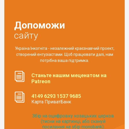
Допоможи
сайту
Україна Інкогніта - незалежний краєзнавчий проект,
створений ентузіастами. Щоб працювати далі, нам
потрібна ваша підтримка.
Станьте нашим меценатом на
Patreon
4149 6293 1537 9685
Карта ПриватБанк
Збір на оцифровку козацьких церков
(тисни на картинці, або скануй
посилання на збір monobank):