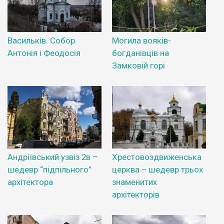
Васильків. Собор
Могила вояків-
Антонія і Феодосія
богданівців на
Замковій горі
Андріївський узвіз 2в –
Хрестовоздвиженська
шедевр “підпільного”
церква – шедевр трьох
архітектора
знаменитих
архітекторів