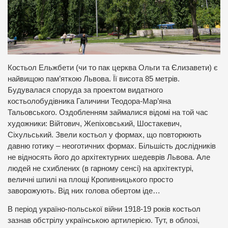
Костьол Ельжбети (чи то пак церква Ольги та Єлизавети) є
найвищою пам’яткою Львова. Її висота 85 метрів.
Будувалася споруда за проектом видатного
костьолобудівника Галичини Теодора-Мар’яна
Тальовського. Оздобленням займалися відомі на той час
художники: Війтович, Жепіховський, Шостакевич,
Сіхульський. Звели костьол у формах, що повторюють
давню готику – неоготичних формах. Більшість дослідників
не відносять його до архітектурних шедеврів Львова. Але
людей не схиблених (в гарному сенсі) на архітектурі,
величні шпилі на площі Кропивницького просто
заворожують. Від них голова обертом іде…
В період україно-польської війни 1918-19 років костьол
зазнав обстрілу українською артилерією. Тут, в облозі,