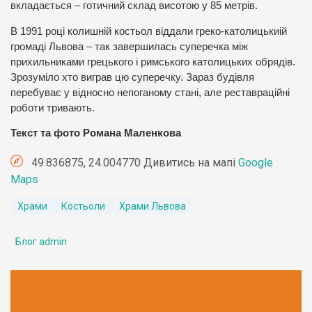
вкладається – готичний склад висотою у 85 метрів.
В 1991 році колишній костьол віддали греко-католицькиій
громаді Львова – так завершилась суперечка між
прихильниками грецького і римського католицьких обрядів.
Зрозуміло хто виграв цю суперечку. Зараз будівля
перебуває у відносно непоганому стані, але реставраційні
роботи тривають.
Текст та фото Романа Маленкова
49.836875, 24.004770 Дивитись на мапі
Google
Maps
Храми
Костьоли
Храми Львова
Блог admin