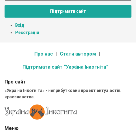
Підтримати сайт
Вхід
Реєстрація
Про нас
Стати автором
Підтримати сайт “Україна Інкогніта”
Про сайт
«Україна Інкогніта» - неприбутковий проект ентузіастів
краєзнавства.
Меню