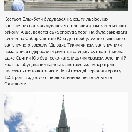
Костьол Ельжбети будувався на кошти львівських
залізничників й задумувався як головний храм залізничного
району. А ще, велетенська споруда повинна була закривати
вигляд на Собор Святого Юра для прибулих до львівського
залізничного вокзалу (Двірця). Таким чином, залізничники
намагалися підкреслити римо-католицьку сутність Львова,
адже Святий Юр був греко-католицьким храмом. Але нині й
костьол збудований на честь австрійської імператриці
належить греко-католикам. Їхній громаді передали храм у
1991 році, тоді ж його пересвятили на честь Ольги та
Єлизавети.