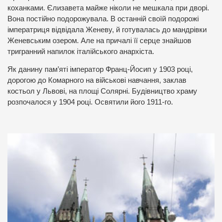
коханками. Єлизавета майже ніколи не мешкала при дворі.
Вона постійно подорожувала. В останній своїй подорожі
імператриця відвідала Женеву, й готувалась до мандрівки
Женевським озером. Але на причалі її серце знайшов
тригранний напилок італійського анархіста.
Як данину пам’яті імператор Франц-Йосип у 1903 році,
дорогою до Комарного на військові навчання, заклав
костьол у Львові, на площі Солярні. Будівництво храму
розпочалося у 1904 році. Освятили його 1911-го.