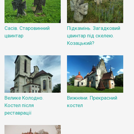
Сасів. Старовинний
Підкамінь. Загадковий
цвинтар
цвинтар під скелею.
Козацький?
Велике Колодно.
Вижняни. Прекрасний
Костел після
костел
реставрації