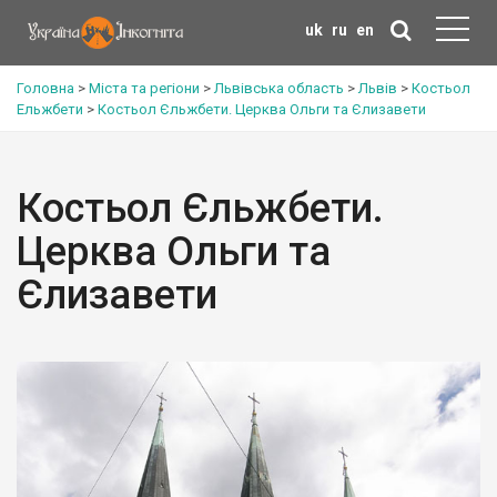
uk
ru
en
Головна
>
Міста та регіони
>
Львівська область
>
Львів
>
Костьол
Ельжбети
>
Костьол Єльжбети. Церква Ольги та Єлизавети
Костьол Єльжбети.
Церква Ольги та
Єлизавети