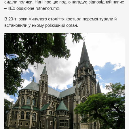
сиділи поляки. Нині про цю подію нагадує відповідний напис
– «Ex obsidione ruthenorum».
В 20-ті роки минулого століття костьол поремонтували й
встановили у ньому розкішний орган.