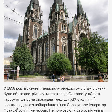
У 1898 році в Женеві італійським анархістом Луїджі Лукенні
було вбито австрійську імператрицю Єлизавету «Сіссі»
Габсбург. Це була своєрідна «леді Ді» ХІХ століття. Її
вважали однією з найгарніших жінок Європи, але імператор
Франц-Йосип її не любив. Не приховуючи цього, він жив із