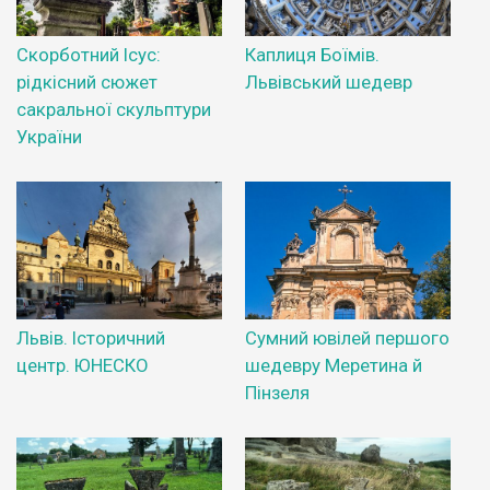
Скорботний Ісус:
Каплиця Боїмів.
рідкісний сюжет
Львівський шедевр
сакральної скульптури
України
Львів. Історичний
Сумний ювілей першого
центр. ЮНЕСКО
шедевру Меретина й
Пінзеля