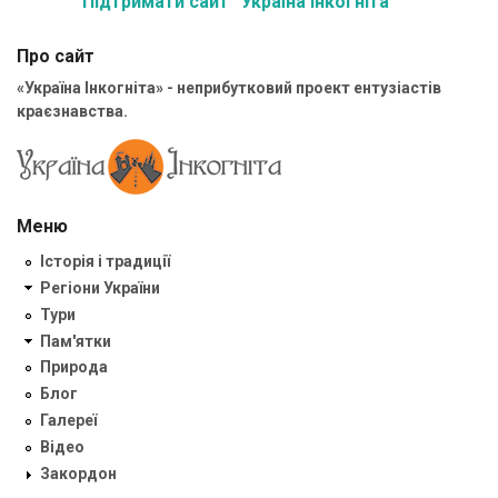
Підтримати сайт “Україна Інкогніта”
Про сайт
«Україна Інкогніта» - неприбутковий проект ентузіастів
краєзнавства.
Меню
Історія і традиції
Регіони України
Тури
Пам'ятки
Природа
Блог
Галереї
Відео
Закордон