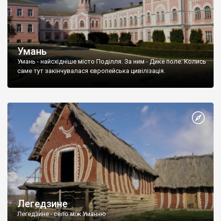
Умань
Умань - найсхідніше місто Поділля. За ним - Дике поле. Колись
саме тут закінчувалася європейська цивілізація.
Легедзине
Легедзине - село між Уманню