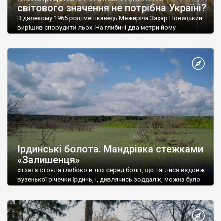
світового значення не потрібна Україні?
В далекому 1965 році мешканець Межиріча Захар Новицький
вирішив спорудити льох. На глибині два метри йому
трапилася незрозуміла велика кістка.
Ірдинські болота. Мандрівка стежками
«Залишенця»
«Її хата стояла глибоко в лісі серед боліт, що тяглися вздовж
вузенької річечки Ірдинь, і, дивлячись зоддалік, можна було
подумати, що цю хижу нетеча-трясовина повол