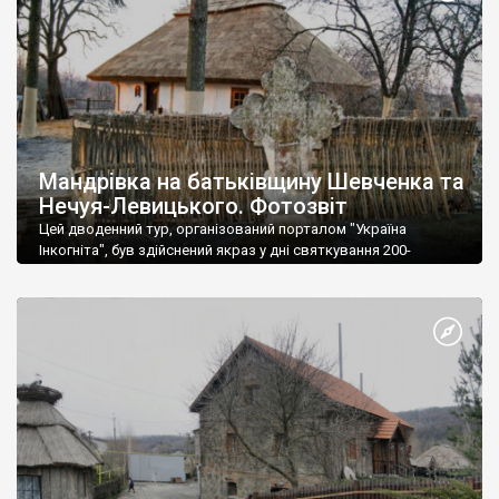
Мандрівка на батьківщину Шевченка та
Нечуя-Левицького. Фотозвіт
Цей дводенний тур, організований порталом "Україна
Інкогніта", був здійснений якраз у дні святкування 200-
літнього юбілею великого Кобзаря. Дивно, але жодного
ажіотажу не було.