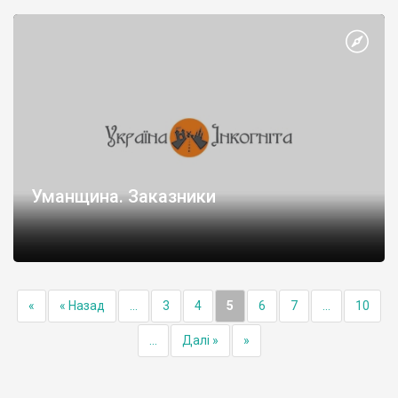
Уманщина. Заказники
«
« Назад
...
3
4
5
6
7
...
10
...
Далі »
»