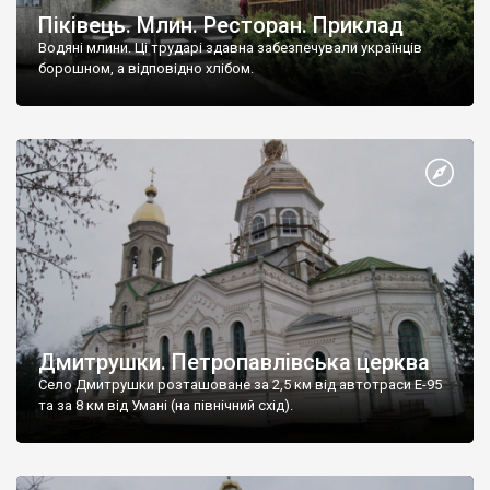
Піківець. Млин. Ресторан. Приклад
Водяні млини. Ці трударі здавна забезпечували українців
борошном, а відповідно хлібом.
Дмитрушки. Петропавлівська церква
Село Дмитрушки розташоване за 2,5 км від автотраси Е-95
та за 8 км від Умані (на північний схід).