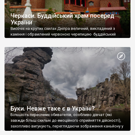
Черкаси. Буддійський храм посеред
України
Височіє на крутих схилах Дніпра величний, викладений з
каміння і обрамлений червоною черепицею буддійський
храм. Звели його 20 років тому за прототипом храму в Лаосі.
Буки. Невже таке є в Україні?
Більшість пересічних обивателів, особливо дівчат (які
завжди більш схильні до емоційного сприйняття дійсності),
захопливо вигукують, переглядаючи зображення каньйону у
Буках: «Невже таке є в Україн