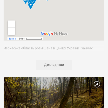
Черкаська область розміщена в центрі України і займає
територію 20,9 тис. кв. км. що складає 3,5% загальної території
України. Межує з Вінницькою, Кіровоградською, Київською,
Полтавською областями.
Докладніше
Адміністративний центр – місто
Черкаси
. За адміністративно-
територіальним поділом область включає 20 районів, 6 міст
обласного і 10 районного підпорядкування, 15 селищ міського
типу і 823 сільських населених пункти. Населення Черкаської
області – 1435,2 тис. осіб, або 2,9% населення України.
В області діє широка мережа установ культури і мистецтва,
серед яких необхідно виділити
Шевченківський національний