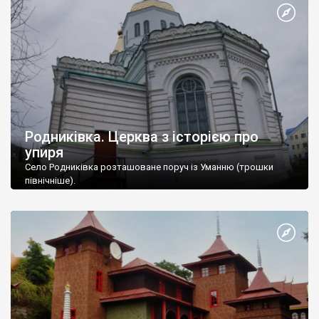
Родниківка. Церква з історією про
упиря
Село Родниківка розташоване поруч із Уманню (трошки
північніше).