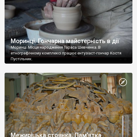
Моринці. Гончарна майстерність в дії
Моринці. Місце народження Тараса Шевченка. В
етнографічному комплексі працює ентузіаст-гончар Костя
Пустільник.
Межиріцька стоянка. Пам’ятка