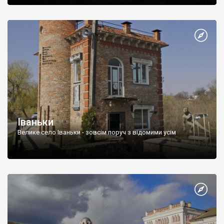
– один з найдавніших в Україні
Канівський природний
заповідник
.
Іваньки
Велике село Іваньки - зовсім поруч з відомими усім