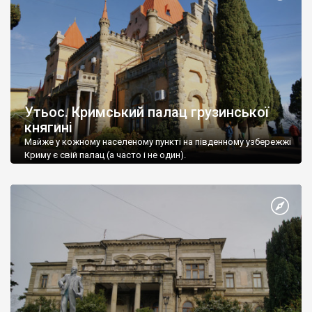
Утьос. Кримський палац грузинської
княгині
Майже у кожному населеному пункті на південному узбережжі
Криму є свій палац (а часто і не один).