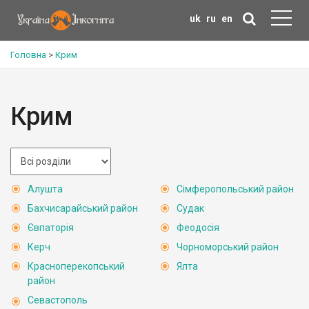
uk
ru
en
Головна
>
Крим
Крим
Алушта
Сімферопольський район
Бахчисарайський район
Судак
Євпаторія
Феодосія
Керч
Чорноморський район
Красноперекопський
Ялта
район
Севастополь