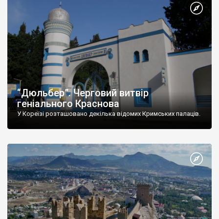
“Дюльбер”. Черговий витвір
геніального Краснова
У Кореїзі розташовано декілька відомих Кримських палаців.