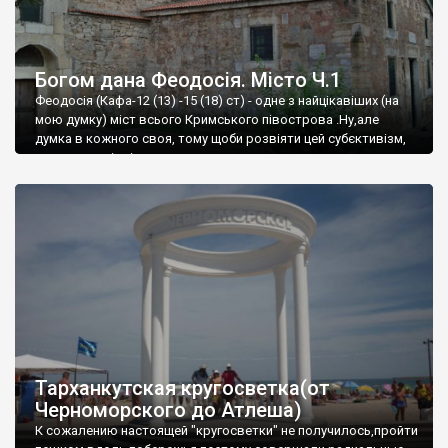
Богом дана Феодосія. Місто Ч.1
Феодосія (Кафа-12 (13) -15 (18) ст) - одне з найцікавіших (на
мою думку) міст всього Кримського півострова .Ну,але
думка в кожного своя, тому щоби розвіяти цей субєктивізм,
запрошую відвідати це
Тарханкутская кругосветка(от
Черноморского до Атлеша)
К сожалению настоящей "кругосветки" не получилось,пройти