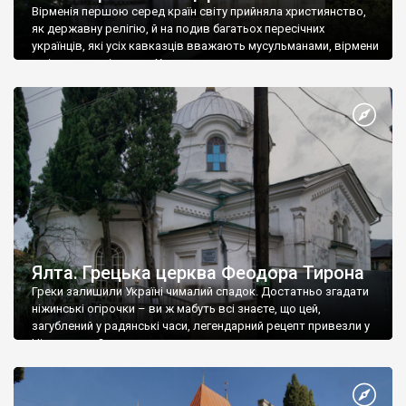
Вірменія першою серед країн світу прийняла християнство,
як державну релігію, й на подив багатьох пересічних
українців, які усіх кавказців вважають мусульманами, вірмени
є відданими вірянами Христа
Ялта. Грецька церква Феодора Тирона
Греки залишили Україні чималий спадок. Достатньо згадати
ніжинські огірочки – ви ж мабуть всі знаєте, що цей,
загублений у радянські часи, легендарний рецепт привезли у
Ніжин греки?