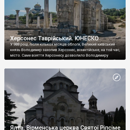
Херсонес Таврійський. ЮНЕСКО
У 988 році, після кількох місяців облоги, Великий київський
князь Володимир захопив Херсонес, візантійське, на той час,
місто. Саме взяття Херсонесу дозволило Володимиру
диктувати свої умови візантійському імператору Василю ІІ, та
одружитися з його дочкою Ганною. Цього ж року, в
Херсонесі Володимир-язичник, став Василем-християнином.
А потім було Хрещення Русі. На честь Херсонесу Таврійського
названо місто […]
Ялта. Вірменська церква Святої Ріпсіме