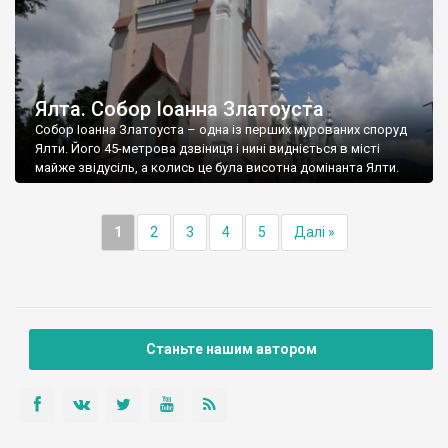
Ялта. Собор Іоанна Златоуста
Собор Іоанна Златоуста – одна із перших мурованих споруд
Ялти. Його 45-метрова дзвіниця і нині видніється в місті
майже звідусіль, а колись це була висотна домінанта Ялти.
1
2
3
4
5
Далі »
Станьте нашим автором