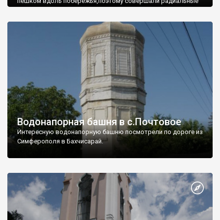
пешком вдоль побережья,поэтому совершали радиальные
вылазки из Оленевки.
Водонапорная башня в с.Почтовое
Интересную водонапорную башню посмотрели по дороге из
Симферополя в Бахчисарай.