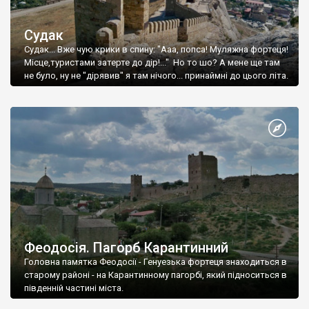
Судак
Судак... Вже чую крики в спину: "Ааа, попса! Муляжна фортеця!
Місце,туристами затерте до дір!..." Но то шо? А мене ще там
не було, ну не "дірявив" я там нічого... принаймні до цього літа.
Феодосія. Пагорб Карантинний
Головна памятка Феодосії - Генуезька фортеця знаходиться в
старому районі - на Карантинному пагорбі, який підноситься в
південній частині міста.