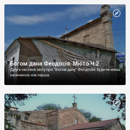
Богом дана Феодосія. Місто Ч.2
Друга частина звіту про "Богом дану" Феодосію буде не менш
насиченою ніж перша.