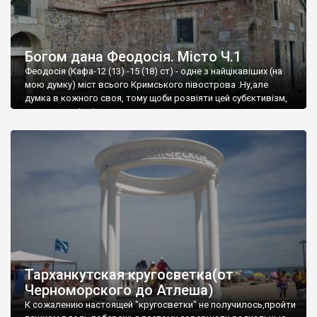
Богом дана Феодосія. Місто Ч.1
Феодосія (Кафа-12 (13) -15 (18) ст) - одне з найцікавіших (на
мою думку) міст всього Кримського півострова .Ну,але
думка в кожного своя, тому щоби розвіяти цей субєктивізм,
запрошую відвідати це
Тарханкутская кругосветка(от
Черноморского до Атлеша)
К сожалению настоящей "кругосветки" не получилось,пройти