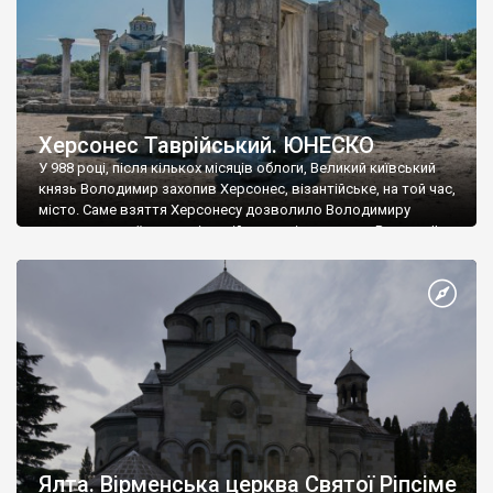
Херсонес Таврійський. ЮНЕСКО
У 988 році, після кількох місяців облоги, Великий київський
князь Володимир захопив Херсонес, візантійське, на той час,
місто. Саме взяття Херсонесу дозволило Володимиру
диктувати свої умови візантійському імператору Василю ІІ, та
одружитися з його дочкою Ганною. Цього ж року, в
Херсонесі Володимир-язичник, став Василем-християнином.
А потім було Хрещення Русі. На честь Херсонесу Таврійського
названо місто […]
Ялта. Вірменська церква Святої Ріпсіме