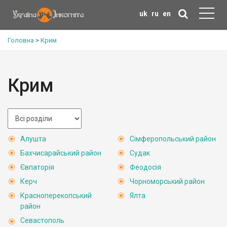
uk
ru
en
Головна
>
Крим
Крим
Алушта
Сімферопольський район
Бахчисарайський район
Судак
Євпаторія
Феодосія
Керч
Чорноморський район
Красноперекопський
Ялта
район
Севастополь