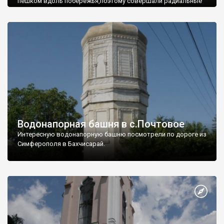
пешком вдоль побережья,поэтому совершали радиальные
вылазки из Оленевки.
Водонапорная башня в с.Почтовое
Интересную водонапорную башню посмотрели по дороге из
Симферополя в Бахчисарай.