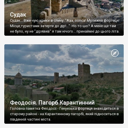
Судак
Судак... Вже чую крики в спину: "Ааа, попса! Муляжна фортеця!
Місце,туристами затерте до дір!..." Но то шо? А мене ще там
не було, ну не "дірявив" я там нічого... принаймні до цього літа.
Феодосія. Пагорб Карантинний
Головна памятка Феодосії - Генуезька фортеця знаходиться в
старому районі - на Карантинному пагорбі, який підноситься в
південній частині міста.