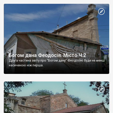
Богом дана Феодосія. Місто Ч.2
Друга частина звіту про "Богом дану" Феодосію буде не менш
насиченою ніж перша.