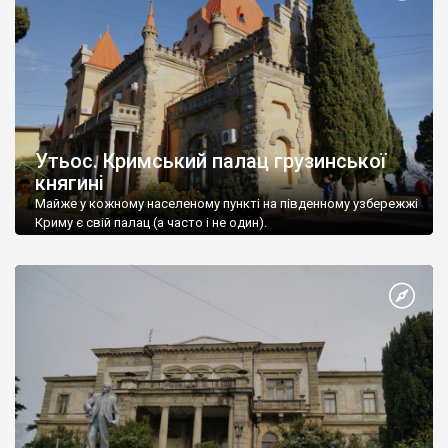
Утьос. Кримський палац грузинської
княгині
Майже у кожному населеному пункті на південному узбережжі
Криму є свій палац (а часто і не один).