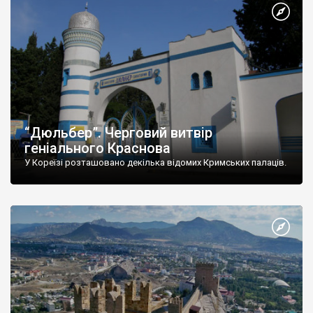
“Дюльбер”. Черговий витвір
геніального Краснова
У Кореїзі розташовано декілька відомих Кримських палаців.