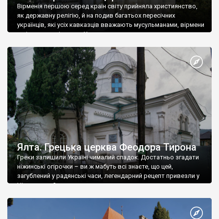
Вірменія першою серед країн світу прийняла християнство,
як державну релігію, й на подив багатьох пересічних
українців, які усіх кавказців вважають мусульманами, вірмени
є відданими вірянами Христа
Ялта. Грецька церква Феодора Тирона
Греки залишили Україні чималий спадок. Достатньо згадати
ніжинські огірочки – ви ж мабуть всі знаєте, що цей,
загублений у радянські часи, легендарний рецепт привезли у
Ніжин греки?