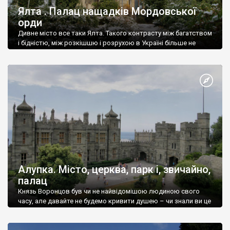
Ялта . Палац нащадків Мордовської
орди
Дивне місто все таки Ялта. Такого контрасту між багатством
і бідністю, між розкішшю і розрухою в Україні більше не
знайдеш.
Алупка. Місто, церква, парк і, звичайно,
палац
Князь Воронцов був чи не найвідомішою людиною свого
часу, але давайте не будемо кривити душею – чи знали ви це
прізвище до відвідин Алупки? Мабуть все таки ні.