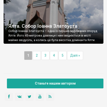
Ялта. Собор Іоанна Златоуста
Собор Іоанна Златоуста – одна із перших мурованих споруд
Ялти. Його 45-метрова дзвіниця і нині видніється в місті
майже звідусіль, а колись це була висотна домінанта Ялти.
1
2
3
4
5
Далі »
Станьте нашим автором