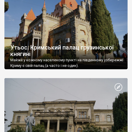
Утьос. Кримський палац грузинської
княгині
Майже у кожному населеному пункті на південному узбережжі
Криму є свій палац (а часто і не один).