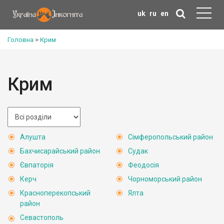
uk
ru
en
Головна
>
Крим
Крим
Алушта
Сімферопольський район
Бахчисарайський район
Судак
Євпаторія
Феодосія
Керч
Чорноморський район
Красноперекопський
Ялта
район
Севастополь