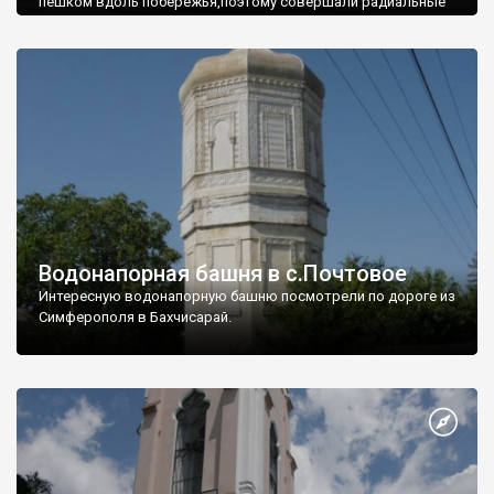
пешком вдоль побережья,поэтому совершали радиальные
вылазки из Оленевки.
Водонапорная башня в с.Почтовое
Интересную водонапорную башню посмотрели по дороге из
Симферополя в Бахчисарай.