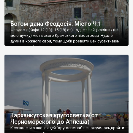
Богом дана Феодосія. Місто Ч.1
Феодосія (Кафа-12 (13) -15 (18) ст) - одне з найцікавіших (на
мою думку) міст всього Кримського півострова .Ну,але
думка в кожного своя, тому щоби розвіяти цей субєктивізм,
запрошую відвідати це
Тарханкутская кругосветка(от
Черноморского до Атлеша)
К сожалению настоящей "кругосветки" не получилось,пройти