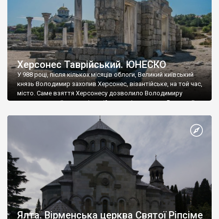
Херсонес Таврійський. ЮНЕСКО
У 988 році, після кількох місяців облоги, Великий київський
князь Володимир захопив Херсонес, візантійське, на той час,
місто. Саме взяття Херсонесу дозволило Володимиру
диктувати свої умови візантійському імператору Василю ІІ, та
одружитися з його дочкою Ганною. Цього ж року, в
Херсонесі Володимир-язичник, став Василем-християнином.
А потім було Хрещення Русі. На честь Херсонесу Таврійського
названо місто […]
Ялта. Вірменська церква Святої Ріпсіме