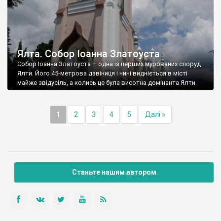
Ялта. Собор Іоанна Златоуста
Собор Іоанна Златоуста – одна із перших мурованих споруд
Ялти. Його 45-метрова дзвіниця і нині видніється в місті
майже звідусіль, а колись це була висотна домінанта Ялти.
1
2
3
4
5
Далі »
Станьте нашим автором