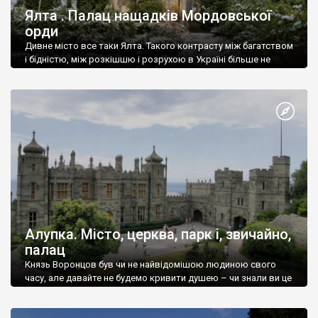
Ялта . Палац нащадків Мордовської
орди
Дивне місто все таки Ялта. Такого контрасту між багатством
і бідністю, між розкішшю і розрухою в Україні більше не
знайдеш.
Алупка. Місто, церква, парк і, звичайно,
палац
Князь Воронцов був чи не найвідомішою людиною свого
часу, але давайте не будемо кривити душею – чи знали ви це
прізвище до відвідин Алупки? Мабуть все таки ні.