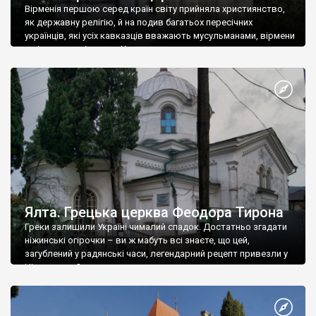
Вірменія першою серед країн світу прийняла християнство,
як державну релігію, й на подив багатьох пересічних
українців, які усіх кавказців вважають мусульманами, вірмени
є відданими вірянами Христа
Ялта. Грецька церква Феодора Тирона
Греки залишили Україні чималий спадок. Достатньо згадати
ніжинські огірочки – ви ж мабуть всі знаєте, що цей,
загублений у радянські часи, легендарний рецепт привезли у
Ніжин греки?