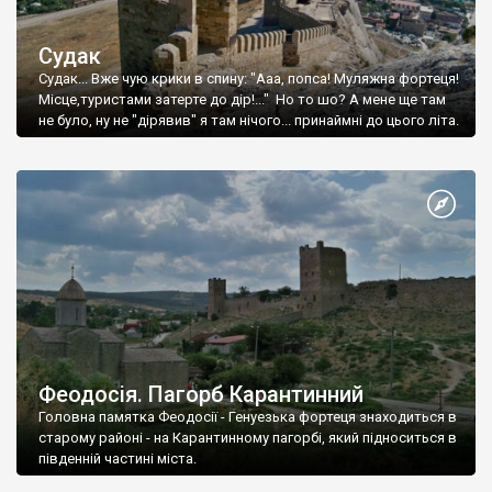
Судак
Судак... Вже чую крики в спину: "Ааа, попса! Муляжна фортеця!
Місце,туристами затерте до дір!..." Но то шо? А мене ще там
не було, ну не "дірявив" я там нічого... принаймні до цього літа.
Феодосія. Пагорб Карантинний
Головна памятка Феодосії - Генуезька фортеця знаходиться в
старому районі - на Карантинному пагорбі, який підноситься в
південній частині міста.