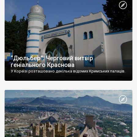
“Дюльбер”. Черговий витвір
геніального Краснова
У Кореїзі розташовано декілька відомих Кримських палаців.