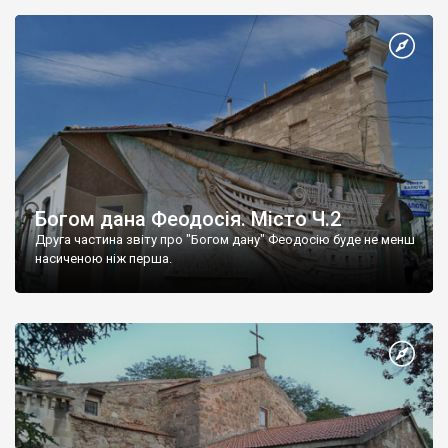
Богом дана Феодосія. Місто Ч.2
Друга частина звіту про "Богом дану" Феодосію буде не менш
насиченою ніж перша.