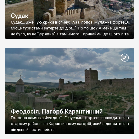
Судак
Судак... Вже чую крики в спину: "Ааа, попса! Муляжна фортеця!
Місце,туристами затерте до дір!..." Но то шо? А мене ще там
не було, ну не "дірявив" я там нічого... принаймні до цього літа.
Феодосія. Пагорб Карантинний
Головна памятка Феодосії - Генуезька фортеця знаходиться в
старому районі - на Карантинному пагорбі, який підноситься в
південній частині міста.