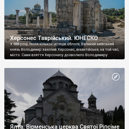
Херсонес Таврійський. ЮНЕСКО
У 988 році, після кількох місяців облоги, Великий київський
князь Володимир захопив Херсонес, візантійське, на той час,
місто. Саме взяття Херсонесу дозволило Володимиру
диктувати свої умови візантійському імператору Василю ІІ, та
одружитися з його дочкою Ганною. Цього ж року, в
Херсонесі Володимир-язичник, став Василем-християнином.
А потім було Хрещення Русі. На честь Херсонесу Таврійського
названо місто […]
Ялта. Вірменська церква Святої Ріпсіме