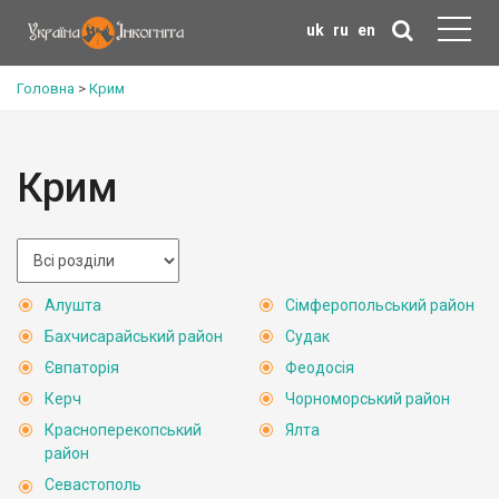
uk
ru
en
Головна
>
Крим
Крим
Алушта
Сімферопольський район
Бахчисарайський район
Судак
Євпаторія
Феодосія
Керч
Чорноморський район
Красноперекопський
Ялта
район
Севастополь