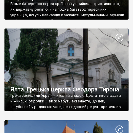
Вірменія першою серед країн світу прийняла християнство,
як державну релігію, й на подив багатьох пересічних
українців, які усіх кавказців вважають мусульманами, вірмени
є відданими вірянами Христа
Ялта. Грецька церква Феодора Тирона
Греки залишили Україні чималий спадок. Достатньо згадати
ніжинські огірочки – ви ж мабуть всі знаєте, що цей,
загублений у радянські часи, легендарний рецепт привезли у
Ніжин греки?