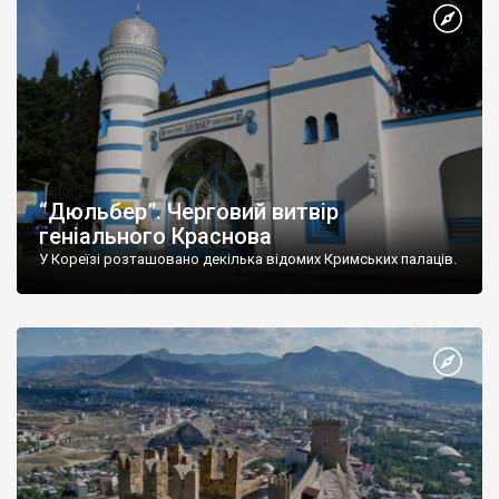
“Дюльбер”. Черговий витвір
геніального Краснова
У Кореїзі розташовано декілька відомих Кримських палаців.