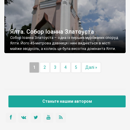
Ялта. Собор Іоанна Златоуста
Собор Іоанна Златоуста – одна із перших мурованих споруд
Ялти. Його 45-метрова дзвіниця і нині видніється в місті
майже звідусіль, а колись це була висотна домінанта Ялти.
1
2
3
4
5
Далі »
Станьте нашим автором