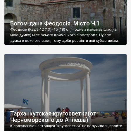
Богом дана Феодосія. Місто Ч.1
Феодосія (Кафа-12 (13) -15 (18) ст) - одне з найцікавіших (на
мою думку) міст всього Кримського півострова .Ну,але
думка в кожного своя, тому щоби розвіяти цей субєктивізм,
запрошую відвідати це
Тарханкутская кругосветка(от
Черноморского до Атлеша)
К сожалению настоящей "кругосветки" не получилось,пройти