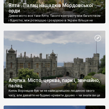
Ялта . Палац нащадків Мордовської
орди
Дивне місто все таки Ялта. Такого контрасту між багатством
і бідністю, між розкішшю і розрухою в Україні більше не
знайдеш.
Алупка. Місто, церква, парк і, звичайно,
палац
Князь Воронцов був чи не найвідомішою людиною свого
часу, але давайте не будемо кривити душею – чи знали ви це
прізвище до відвідин Алупки? Мабуть все таки ні.