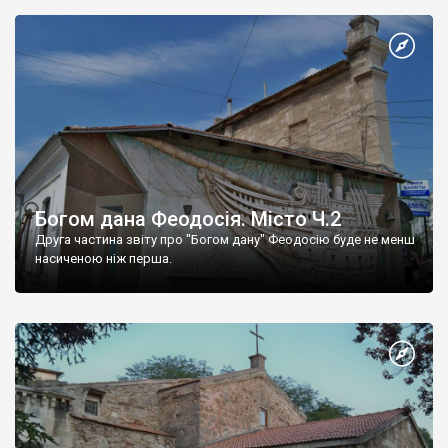
Богом дана Феодосія. Місто Ч.2
Друга частина звіту про "Богом дану" Феодосію буде не менш
насиченою ніж перша.