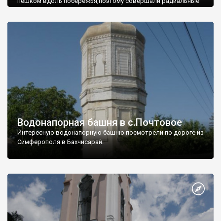
пешком вдоль побережья,поэтому совершали радиальные
вылазки из Оленевки.
Водонапорная башня в с.Почтовое
Интересную водонапорную башню посмотрели по дороге из
Симферополя в Бахчисарай.