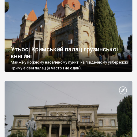
Утьос. Кримський палац грузинської
княгині
Майже у кожному населеному пункті на південному узбережжі
Криму є свій палац (а часто і не один).