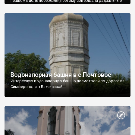
пешком вдоль побережья,поэтому совершали радиальные
вылазки из Оленевки.
Водонапорная башня в с.Почтовое
Интересную водонапорную башню посмотрели по дороге из
Симферополя в Бахчисарай.