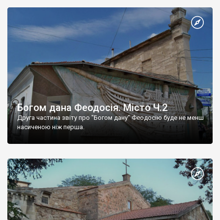
Богом дана Феодосія. Місто Ч.2
Друга частина звіту про "Богом дану" Феодосію буде не менш
насиченою ніж перша.