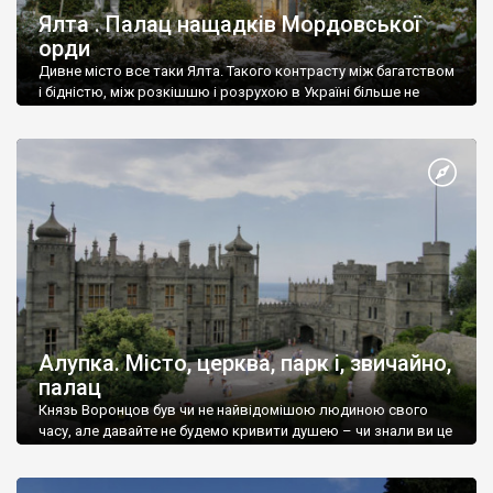
Ялта . Палац нащадків Мордовської
орди
Дивне місто все таки Ялта. Такого контрасту між багатством
і бідністю, між розкішшю і розрухою в Україні більше не
знайдеш.
Алупка. Місто, церква, парк і, звичайно,
палац
Князь Воронцов був чи не найвідомішою людиною свого
часу, але давайте не будемо кривити душею – чи знали ви це
прізвище до відвідин Алупки? Мабуть все таки ні.