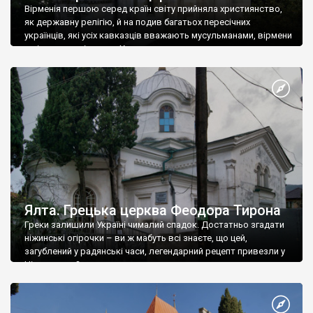
Вірменія першою серед країн світу прийняла християнство,
як державну релігію, й на подив багатьох пересічних
українців, які усіх кавказців вважають мусульманами, вірмени
є відданими вірянами Христа
Ялта. Грецька церква Феодора Тирона
Греки залишили Україні чималий спадок. Достатньо згадати
ніжинські огірочки – ви ж мабуть всі знаєте, що цей,
загублений у радянські часи, легендарний рецепт привезли у
Ніжин греки?