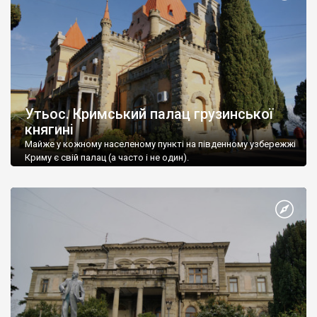
Утьос. Кримський палац грузинської
княгині
Майже у кожному населеному пункті на південному узбережжі
Криму є свій палац (а часто і не один).