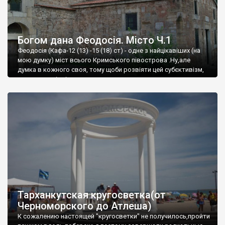
Богом дана Феодосія. Місто Ч.1
Феодосія (Кафа-12 (13) -15 (18) ст) - одне з найцікавіших (на
мою думку) міст всього Кримського півострова .Ну,але
думка в кожного своя, тому щоби розвіяти цей субєктивізм,
запрошую відвідати це
Тарханкутская кругосветка(от
Черноморского до Атлеша)
К сожалению настоящей "кругосветки" не получилось,пройти