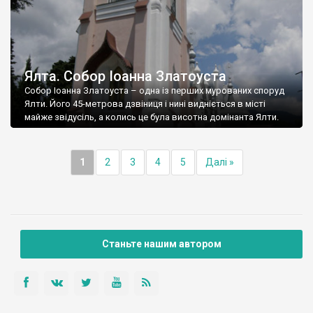
Ялта. Собор Іоанна Златоуста
Собор Іоанна Златоуста – одна із перших мурованих споруд
Ялти. Його 45-метрова дзвіниця і нині видніється в місті
майже звідусіль, а колись це була висотна домінанта Ялти.
1
2
3
4
5
Далі »
Станьте нашим автором