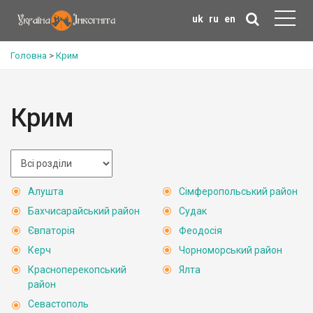
uk
ru
en
Головна
>
Крим
Крим
Алушта
Сімферопольський район
Бахчисарайський район
Судак
Євпаторія
Феодосія
Керч
Чорноморський район
Красноперекопський
Ялта
район
Севастополь