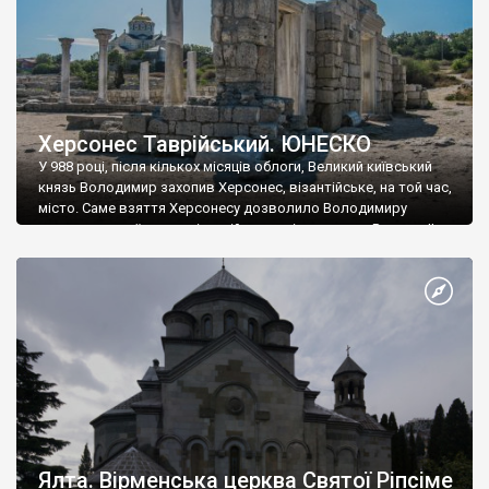
Херсонес Таврійський. ЮНЕСКО
У 988 році, після кількох місяців облоги, Великий київський
князь Володимир захопив Херсонес, візантійське, на той час,
місто. Саме взяття Херсонесу дозволило Володимиру
диктувати свої умови візантійському імператору Василю ІІ, та
одружитися з його дочкою Ганною. Цього ж року, в
Херсонесі Володимир-язичник, став Василем-християнином.
А потім було Хрещення Русі. На честь Херсонесу Таврійського
названо місто […]
Ялта. Вірменська церква Святої Ріпсіме