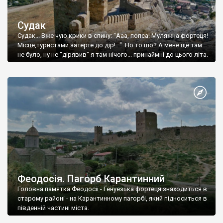
Судак
Судак... Вже чую крики в спину: "Ааа, попса! Муляжна фортеця!
Місце,туристами затерте до дір!..." Но то шо? А мене ще там
не було, ну не "дірявив" я там нічого... принаймні до цього літа.
Феодосія. Пагорб Карантинний
Головна памятка Феодосії - Генуезька фортеця знаходиться в
старому районі - на Карантинному пагорбі, який підноситься в
південній частині міста.