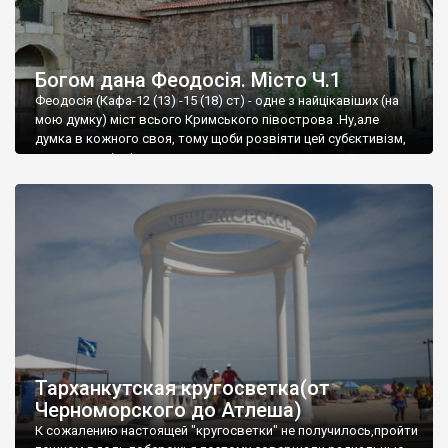
Богом дана Феодосія. Місто Ч.1
Феодосія (Кафа-12 (13) -15 (18) ст) - одне з найцікавіших (на
мою думку) міст всього Кримського півострова .Ну,але
думка в кожного своя, тому щоби розвіяти цей субєктивізм,
запрошую відвідати це
Тарханкутская кругосветка(от
Черноморского до Атлеша)
К сожалению настоящей "кругосветки" не получилось,пройти