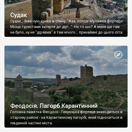
Судак
Судак... Вже чую крики в спину: "Ааа, попса! Муляжна фортеця!
Місце,туристами затерте до дір!..." Но то шо? А мене ще там
не було, ну не "дірявив" я там нічого... принаймні до цього літа.
Феодосія. Пагорб Карантинний
Головна памятка Феодосії - Генуезька фортеця знаходиться в
старому районі - на Карантинному пагорбі, який підноситься в
південній частині міста.