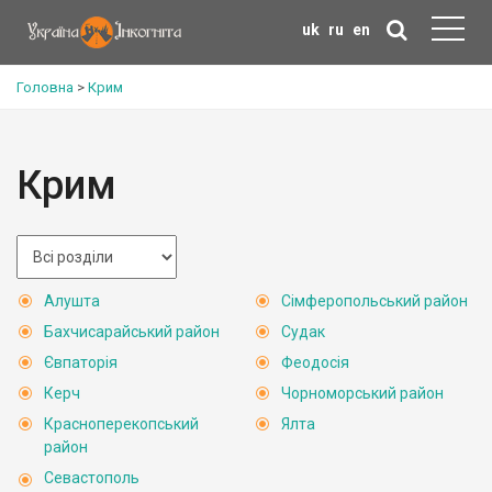
uk
ru
en
Головна
>
Крим
Крим
Алушта
Сімферопольський район
Бахчисарайський район
Судак
Євпаторія
Феодосія
Керч
Чорноморський район
Красноперекопський
Ялта
район
Севастополь