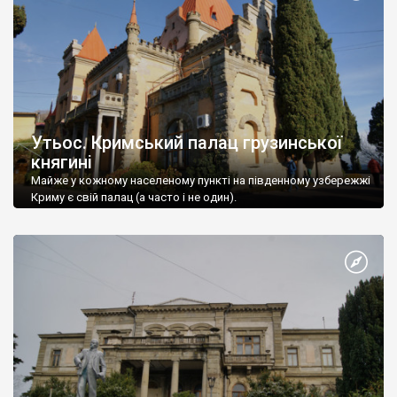
Утьос. Кримський палац грузинської
княгині
Майже у кожному населеному пункті на південному узбережжі
Криму є свій палац (а часто і не один).