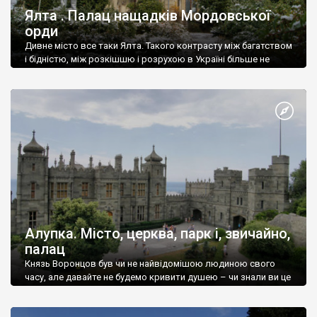
Ялта . Палац нащадків Мордовської
орди
Дивне місто все таки Ялта. Такого контрасту між багатством
і бідністю, між розкішшю і розрухою в Україні більше не
знайдеш.
Алупка. Місто, церква, парк і, звичайно,
палац
Князь Воронцов був чи не найвідомішою людиною свого
часу, але давайте не будемо кривити душею – чи знали ви це
прізвище до відвідин Алупки? Мабуть все таки ні.