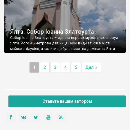
Ялта. Собор Іоанна Златоуста
Собор Іоанна Златоуста – одна із перших мурованих споруд
Ялти. Його 45-метрова дзвіниця і нині видніється в місті
майже звідусіль, а колись це була висотна домінанта Ялти.
1
2
3
4
5
Далі »
Станьте нашим автором