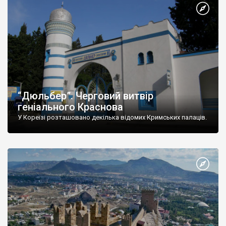
“Дюльбер”. Черговий витвір
геніального Краснова
У Кореїзі розташовано декілька відомих Кримських палаців.