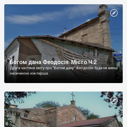
Богом дана Феодосія. Місто Ч.2
Друга частина звіту про "Богом дану" Феодосію буде не менш
насиченою ніж перша.