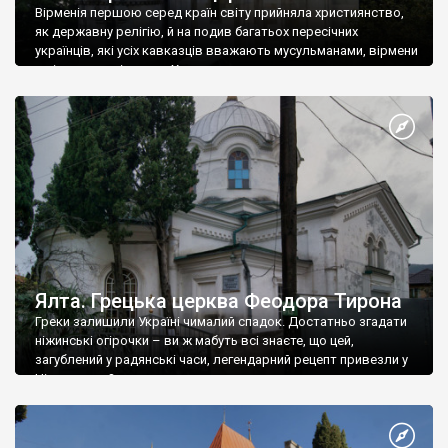
Вірменія першою серед країн світу прийняла християнство,
як державну релігію, й на подив багатьох пересічних
українців, які усіх кавказців вважають мусульманами, вірмени
є відданими вірянами Христа
Ялта. Грецька церква Феодора Тирона
Греки залишили Україні чималий спадок. Достатньо згадати
ніжинські огірочки – ви ж мабуть всі знаєте, що цей,
загублений у радянські часи, легендарний рецепт привезли у
Ніжин греки?