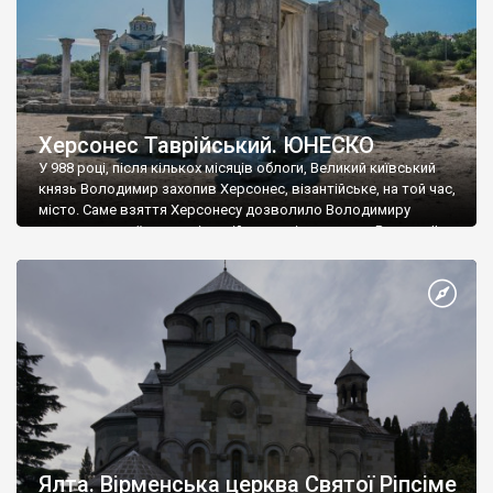
Херсонес Таврійський. ЮНЕСКО
У 988 році, після кількох місяців облоги, Великий київський
князь Володимир захопив Херсонес, візантійське, на той час,
місто. Саме взяття Херсонесу дозволило Володимиру
диктувати свої умови візантійському імператору Василю ІІ, та
одружитися з його дочкою Ганною. Цього ж року, в
Херсонесі Володимир-язичник, став Василем-християнином.
А потім було Хрещення Русі. На честь Херсонесу Таврійського
названо місто […]
Ялта. Вірменська церква Святої Ріпсіме