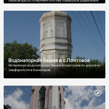
пешком вдоль побережья,поэтому совершали радиальные
вылазки из Оленевки.
Водонапорная башня в с.Почтовое
Интересную водонапорную башню посмотрели по дороге из
Симферополя в Бахчисарай.