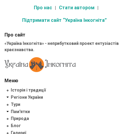
Про нас
Стати автором
Підтримати сайт “Україна Інкогніта”
Про сайт
«Україна Інкогніта» - неприбутковий проект ентузіастів
краєзнавства.
Меню
Історія і традиції
Регіони України
Тури
Пам'ятки
Природа
Блог
Галереї