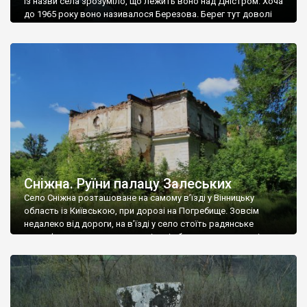
Із назви села зрозуміло, що лежить воно над Дністром. Хоча
до 1965 року воно називалося Березова. Берег тут доволі
високий і крутий, як і майже всюди на Поділлі, але є кілька
грунтових доріг, які збігають аж до самої води – цим
Наддністрянське відрізняється від більшості навколишніх
сіл. У селі є мурована Михайлівська церква. Точної дати […]
Сніжна. Руїни палацу Залеських
Село Сніжна розташоване на самому в’їзді у Вінницьку
область із Київською, при дорозі на Погребище. Зовсім
недалеко від дороги, на в’їзді у село стоїть радянське
рельєфне пано, яке показує жінку і яблуню, а трохи далі, десь
серед дерев, заховалися руїни палацу Залеських. З дороги їх
не видно, але видно дві стареньких колії у траві – […]