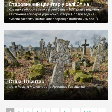
Старовинний цвинтар у селі Стіна
Козацька оборона замку в селі Стіна у 1651 році є відомим
звитяжним епізодом української історії. Поляки тоді не
змогли захопити замок, але оборонців полягло чимало. Їх
поховали на цвинтарі, який тоді називався Замковим. Нині на
місці замку церква із кам’яною огорожею, а цвинтар є. На
ньому чимало хрестів 19 століття, є такі, де епітафії стер […]
Стіна. Цвинтар
Фото Романа Маленкова та Ярослава Геращенка