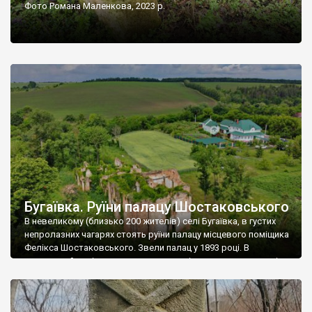
Фото Романа Маленкова, 2023 р.
Бугаївка. Руїни палацу Шостаковського
В невеликому (близько 200 жителів) селі Бугаївка, в густих
непролазних чагарях стоять руїни палацу місцевого поміщика
Фелікса Шостаковського. Звели палац у 1893 році. В
радянський період у ньому спочатку містилася школа, потім
клуб, ще пізніше – гуртожиток. У 60-х роках минулого
століття тут розмістили туберкульозну лікарню. Коли із
палацу виїхала лікарня – ми точно не […]