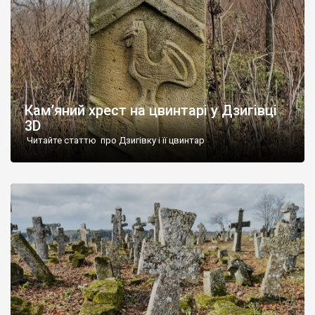
Кам’яний хрест на цвинтарі у Дзигівці
3D
Читайте статтю про Дзигівку і її цвинтар