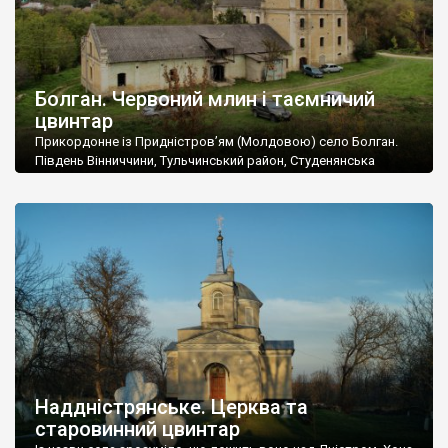
Болган. Червоний млин і таємничий
цвинтар
Прикордонне із Придністров’ям (Молдовою) село Болган.
Південь Вінниччини, Тульчинський район, Студенянська
громада. У селі мешкає близько тисячі осіб. Спочатку ми
дізналися, що у Болгані є величезний захаращений
старовинний цвинтар із кам’яними хрестами. Всі епітафії, які
збереглися, написані кирилицею, церковнослов’янською
мовою. За всіма традиційними ознаками – цвинтар
український. Хрести датуються 19 століттям. У 1924-1940
роках Болган […]
Наддністрянське. Церква та
старовинний цвинтар