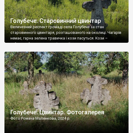
Голубече. Старовинний цвинтар
Величезний респект громаді села Голубече за стан
старовинного цвинтаря, розташованого на околиці. Чагарів
немає, гарна зелена травичка і кози пасуться. Кози –
найкращий регулятор шкідливої, для старих кладовищ,
рослинності. Навесні, коли паростки дерев вкриваються
бруньками, кози ті бруньки обгризають, бо то улюблений
делікатес. На цвинтарі у Голубечому ціла колекція
різноманітних форм хрестів. Село відносно невелике, […]
Голубече. Цвинтар. Фотогалерея
Фото Романа Маленкова, 2024 р.