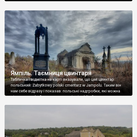
Ямпіль. Таємниця цвинтаря
Табличка і відмітка на карті вказували, що цей цвинтар
польський. Zabytkowy polski cmentarz w Jampolu. Таким він
нам себе відразу і показав: польські надгробки, які можна
віднести до фабричних, польські епітафії… Загалом цвинтар
виявився величезним – порахували площу у GoogleMaps –
виявилося більше семи гектарів. Перше враження про
абсолютну звичайність польського цвинтаря виявилося
оманливим – […]