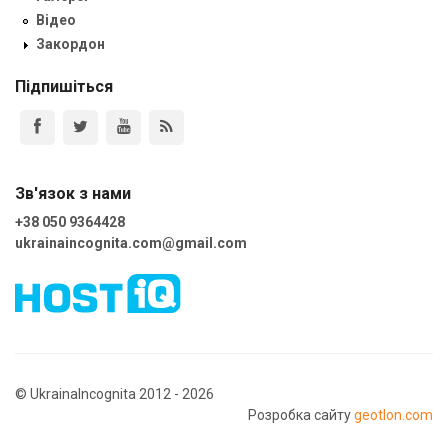
Відео
Закордон
Підпишіться
Зв'язок з нами
+38 050 9364428
ukrainaincognita.com@gmail.com
© UkrainaIncognita 2012 - 2026
Розробка сайту
geotlon.com