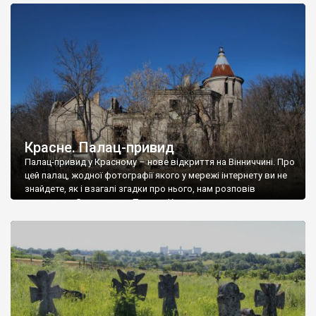
доглянутий, а в іншій суцільна руїна. Руїни палацу Тишкевичів у
Андрушівці, на Вінниччині. Такий стан […]
Красне. Палац-привид
Палац-привид у Красному – нове відкриття на Вінниччині. Про
цей палац, жодної фотографії якого у мережі інтернету ви не
знайдете, як і взагалі згадки про нього, нам розповів
мешканець Самгородка. Палац у Красному вразив не лише
станом руїни і чагарями, які його оточують, але і величчю
навіть у руїні. Можна уявно рекоструювати головний вхід із
[…]