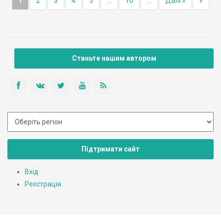
1
2
3
4
5
...
10
...
Далі »
»
Станьте нашим автором
Підтримати сайт
Вхід
Реєстрація