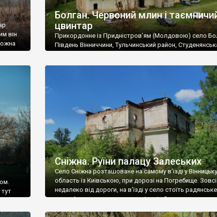
Болган. Червоний млин і таємничи
цвинтар
ар
им він
Прикордонне із Придністров’ям (Молдовою) село Бо
 можна
Південь Вінниччини, Тульчинський район, Студенянськ
цвинтар
громада. У селі мешкає близько тисячі осіб. Спочатку
Maps –
дізналися, що у Болгані є величезний захаращений
ро
старовинний цвинтар із кам’яними хрестами. Всі епітафі
лося
збереглися, написані кирилицею, церковнослов’янсь
мовою. За всіма традиційними ознаками – цвинтар
український. Хрести датуються 19 століттям. У 1924-1
роках Болган […]
Сніжна. Руїни палацу Залеських
Село Сніжна розташоване на самому в’їзді у Вінницьк
область із Київською, при дорозі на Погребище. Зовс
ом.
недалеко від дороги, на в’їзді у село стоїть радянське
 тут
рельєфне пано, яке показує жінку і яблуню, а трохи дал
, але є
десь серед дерев, заховалися руїни палацу Залеських.
и – цим