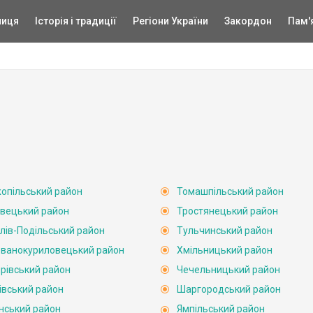
ниця
Історія і традиції
Регіони України
Закордон
Пам'
опільський район
Томашпільський район
вецький район
Тростянецький район
лів-Подільський район
Тульчинський район
ванокуриловецький район
Хмільницький район
рівський район
Чечельницький район
івський район
Шаргородський район
нський район
Ямпільський район