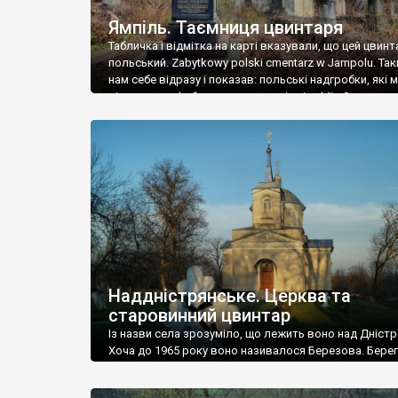
Ямпіль. Таємниця цвинтаря
Табличка і відмітка на карті вказували, що цей цвинт
польський. Zabytkowy polski cmentarz w Jampolu. Так
нам себе відразу і показав: польські надгробки, які
віднести до фабричних, польські епітафії… Загалом 
виявився величезним – порахували площу у Google
виявилося більше семи гектарів. Перше враження п
абсолютну звичайність польського цвинтаря вияви
оманливим – […]
Наддністрянське. Церква та
старовинний цвинтар
Із назви села зрозуміло, що лежить воно над Дністр
Хоча до 1965 року воно називалося Березова. Берег
доволі високий і крутий, як і майже всюди на Поділлі
кілька грунтових доріг, які збігають аж до самої вод