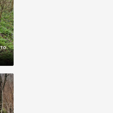
раві –
ото