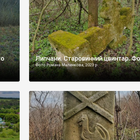
дороги їх не видно, але видно дві стареньких колії у т
лишніх
[…]
ати […]
то
Липчани. Старовинний цвинтар. Ф
Фото Романа Маленкова, 2023 р.