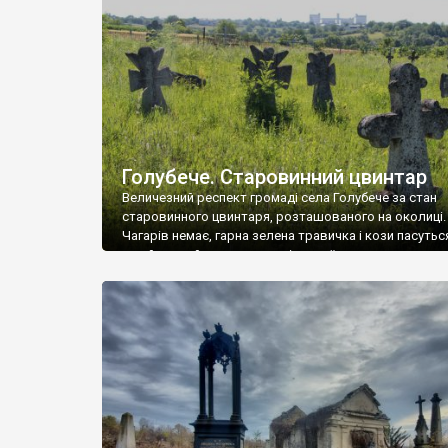
у Андрушівці, на Вінниччині. Такий стан […]
Голубече. Старовинний цвинтар
Величезний респект громаді села Голубече за стан
старовинного цвинтаря, розташованого на околиці.
Чагарів немає, гарна зелена травичка і кози пасутьс
– найкращий регулятор шкідливої, для старих клад
рослинності. Навесні, коли паростки дерев вкрива
бруньками, кози ті бруньки обгризають, бо то улюбл
делікатес. На цвинтарі у Голубечому ціла колекція
різноманітних форм хрестів. Село відносно невелике,