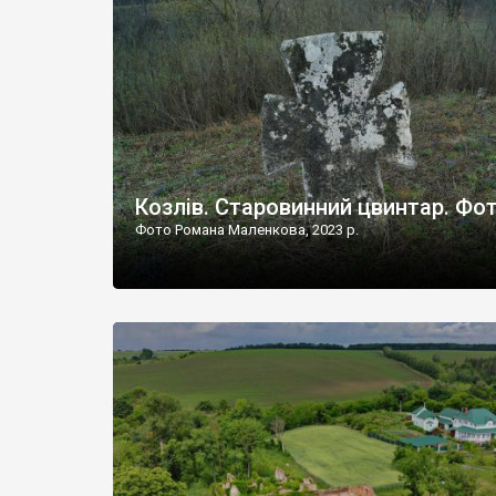
Наддністрянське відрізняється від більшості навко
сіл. У селі є мурована Михайлівська церква. Точної д
Козлів. Старовинний цвинтар. Фо
Фото Романа Маленкова, 2023 р.