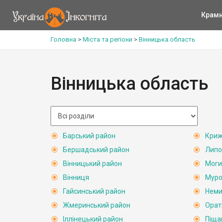
Крам
Головна
>
Міста та регіони
>
Вінницька область
Вінницька область
Барський район
Криж
Бершадський район
Липо
Вінницький район
Моги
Вінниця
Муро
Гайсинський район
Неми
Жмеринський район
Орат
Іллінецький район
Піща