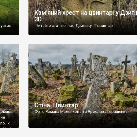
Кам’яний хрест на цвинтарі у Дзигі
3D
густих
Читайте статтю про Дзигівку і її цвинтар
93 році.
ола,
инулого
и із
Стіна. Цвинтар
ідомим
Фото Романа Маленкова та Ярослава Геращенка
 не
о. Їх
. Нині
ар є.