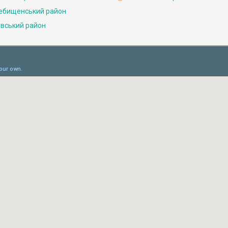
ебищенський район
івський район