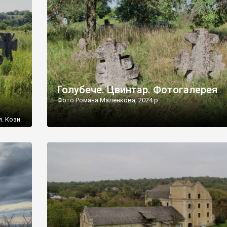
[…]
Голубече. Цвинтар. Фотогалерея
Фото Романа Маленкова, 2024 р.
я. Кози
овищ,
ються
ений
 […]