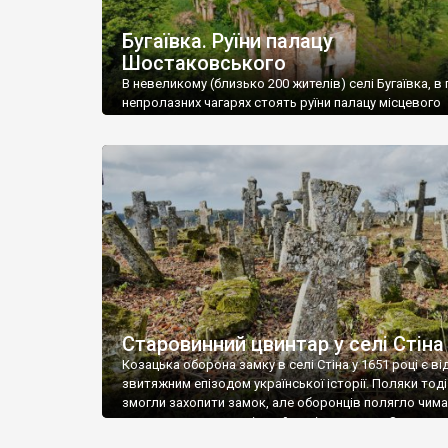
Бугаївка. Руїни палацу
Шостаковського
В невеликому (близько 200 жителів) селі Бугаївка, в 
непролазних чагарях стоять руїни палацу місцевого
поміщика Фелікса Шостаковського. Звели палац у 18
В радянський період у ньому спочатку містилася шк
потім клуб, ще пізніше – гуртожиток. У 60-х роках м
століття тут розмістили туберкульозну лікарню. Кол
палацу виїхала лікарня – ми точно не […]
Старовинний цвинтар у селі Стіна
Козацька оборона замку в селі Стіна у 1651 році є в
звитяжним епізодом української історії. Поляки тоді
змогли захопити замок, але оборонців полягло чимал
поховали на цвинтарі, який тоді називався Замковим
на місці замку церква із кам’яною огорожею, а цвинт