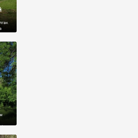
й
лган.
а
 ми
ї, які
кою
940
у
ім
і,
 З