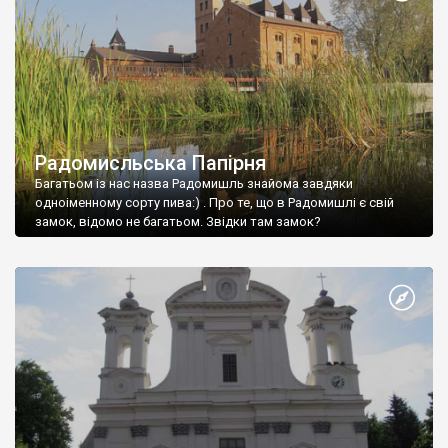
руководством Звиздецкого не обнаружила несколько
курганных погребений. Могильники раскопали, и оказалось,
что захоронены там ятвяги. Больше всего удивляет, что
жили ятвяги далеко на севере (территория современных
Беларуси, Польши и Литвы) и давно. Нигде больше в Украине
таких курганов не обнаружено.
Радомисльська Папірня
Багатьом із нас назва Радомишль знайома завдяки
одноіменному сорту пива:) . Про те, що в Радомишлі є свій
замок, відомо не багатьом. Звідки там замок?