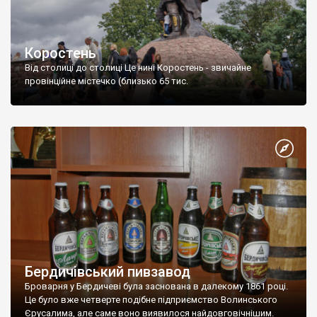
підпорядкування:
Андрушівка
, Коростень, Малин, Овруч,
Радомишль; 45 селищ міського типу; 1631 сільський
населений пункт. Населення області становить 1432,7 тис.;
Коростень
міське населення 806,3 тис. осіб (56,3%), сільське – 626,4 тис.
Від столиці до столиці Це нині Коростень - звичайне
осіб (43,7%).
провінційне містечко (близько 65 тис.
У Житомирської області є культурно-архітектурні пам’ятки в
Овручі, Житомирі, Новограді-Волинському, віднесених до
періоду існування Київської Русі; пам’ятки садово-паркового
мистецтва, музей фарфору в Баранівці, садиба і пейзажний
парк у містечку
Верхівня
, де жив і працював видатний
французький письменник Оноре де Бальзак, музей
космонавтики ім. С.П. Корольова. Також відомо такий факт, що
в місті Бердичеві у костьолі Св. Варвари вінчався відомий
французький прозаїк Оноре де Бальзак з Евеліною Ганською.
Унікальним куточком мальовничої поліської природи є
Поліський природний заповідник
.
Бердичівський пивзавод
Броварня у Бердичеві була заснована в далекому 1861 році.
Це було вже четверте подібне підприємство Волинського
Єрусалима, але саме воно виявилося найдовговічнішим.