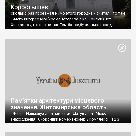
Коростышев
Сколько раз проезжал мимо этого городка и считал,что там
ничего интересного(кроме Тетерева с каньонами) нет.
Оказалось,что это не так. Тем более,буквально перед
поездкой случайно купил путеводитель "4 мандрiвки
Житомирщиною" изд."Гранi-Т" Дмитрия Антонюка. И там
первое же описание это про Коростышев. Немного, но хоть
что-то, так как никаких путеводителей, ни карт Коростышева
я не нашел. Кстати, заодно купил и "12 маршрутiв
Киiвщиною" авт.Роман Маленков и Олег Година.
Пам’ятки архітектури місцевого
значення. Житомирська область
№ п.п. Найменування пам'ятки Датування Місце
знаходження Охоронний номер і номер у комплексі 1 2 3