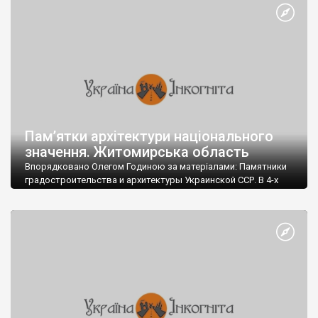
Пам’ятки архітектури національного
значення. Житомирська область
Впорядковано Олегом Годиною за матеріалами: Памятники
градостроительства и архитектуры Украинской ССР. В 4-х
томах. - Киев: Будивэльнык, 1983-1986. Постанова Кабінету
Міністрів України від 27 грудня 2001 р. N 1761. Про занесення
пам'яток історії, монументального мистецтва та археології
національного значення до Державного реєстру нерухомих
пам'яток України Пам’ятки містобудування і архітектури –64
Пам’ятки історії – 4 Пам’ятки монументального мистецтва – 1
Пам’ятки археології – 12