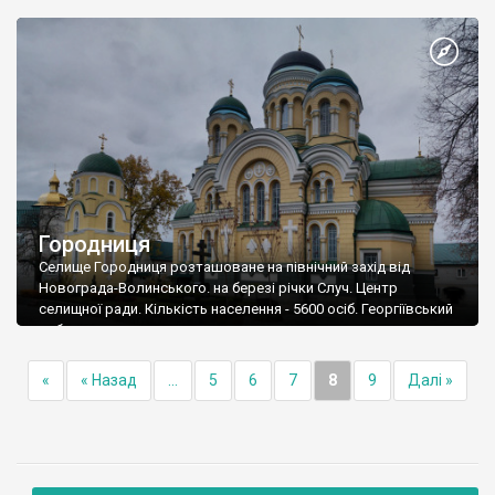
Городниця
Селище Городниця розташоване на північний захід від
Новограда-Волинського. на березі річки Случ. Центр
селищної ради. Кількість населення - 5600 осіб. Георгіївський
собор
«
« Назад
...
5
6
7
8
9
Далі »