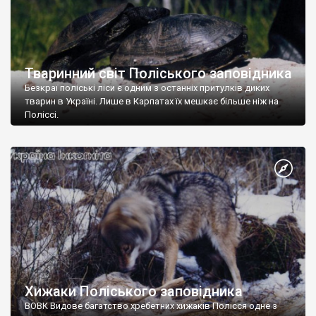
Тваринний світ Поліського заповідника
Безкраї поліські ліси є одним з останніх притулків диких
тварин в Україні. Лише в Карпатах їх мешкає більше ніж на
Поліссі.
Хижаки Поліського заповідника
ВОВК Видове багатство хребетних хижаків Полісся одне з