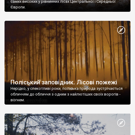
самих високих у рівнинних лісах Центральної і Середньої
Європи.
Поліський заповідник. Лісові пожежі
Нерідко, у спекотливі роки, поліська природа зустрічається
обличчям до обличчя з одним з найлютіших своїх ворогів -
вогнем.