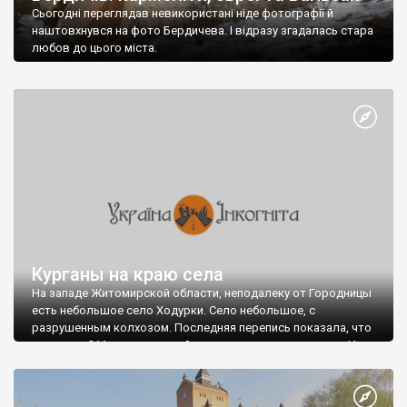
Сьогодні переглядав невикористані ніде фотографії й
наштовхнувся на фото Бердичева. І відразу згадалась стара
любов до цього міста.
Курганы на краю села
На западе Житомирской области, неподалеку от Городницы
есть небольшое село Ходурки. Село небольшое, с
разрушенным колхозом. Последняя перепись показала, что
жило там 211 человек, а сейчас, наверное, еще меньше. И
ничем особым не были бы Ходурки примечательны (если не
считать странного называния), когда бы в 1988 году здесь, на
правом береге реки Случь, экспедиция НАН Украины под