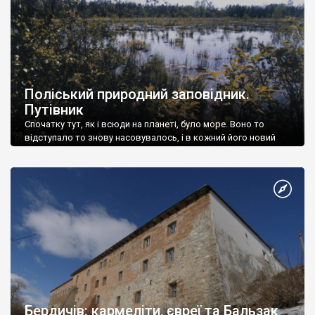
Поліський природний заповідник.
Путівник
Спочатку тут, як і всюди на планеті, було море. Воно то
відступало то знову насовувалось, і в кожний його новий
відхід (регресію) залишалася товща осадових морських
відкладів.
Бердичів: кармеліти, євреї та Бальзак