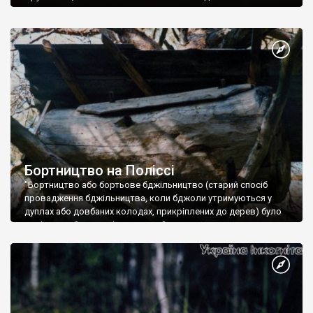
Бортництво на Поліссі
"Бортництво або бортьове бджільництво (старий спосіб
провадження бджільництва, коли бджоли утримуються у
дуплах або довбаних колодах, прикріплених до дерев) було
однією з найважливіших галузей госп