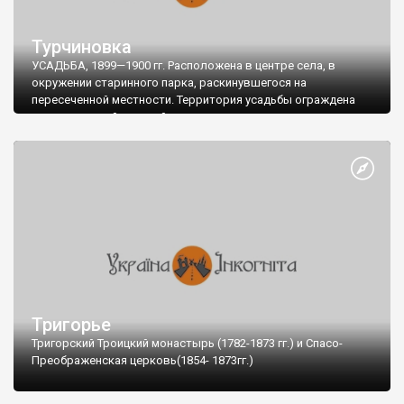
Турчиновка
УСАДЬБА, 1899—1900 гг. Расположена в центре села, в
окружении старинного парка, раскинувшегося на
пересеченной местности. Территория усадьбы ограждена
металлической оградой с кирпичными трехпролетными
воротами.
Тригорье
Тригорский Троицкий монастырь (1782-1873 гг.) и Спасо-
Преображенская церковь(1854- 1873гг.)