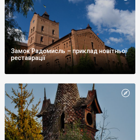
Замок Радомисль – приклад новітньої
реставрації