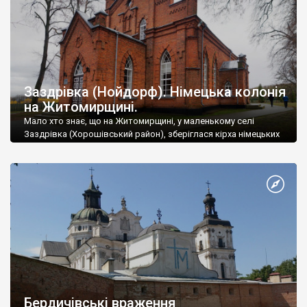
Заздрівка (Нойдорф). Німецька колонія
на Житомирщині.
Мало хто знає, що на Житомирщині, у маленькому селі
Заздрівка (Хорошівський район), зберіглася кірха німецьких
колоністів-баптистів, закладена у 1896 році.
Бердичівські враження