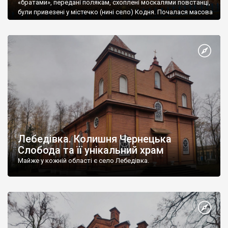
«братами», передані полякам, схоплені москалями повстанці,
були привезені у містечко (нині село) Кодня. Почалася масова
розправа.
Лебедівка. Колишня Чернецька
Слобода та її унікальний храм
Майже у кожній області є село Лебедівка.