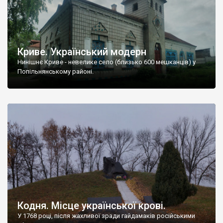
Криве. Український модерн
Нинішнє Криве - невелике село (близько 600 мешканців) у
Попільнянському районі.
Кодня. Місце української крові.
У 1768 році, після жахливої зради гайдамаків російськими