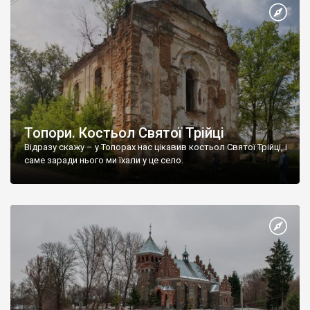
Топори. Костьол Святої Трійці
Відразу скажу – у Топорах нас цікавив костьол Святої Трійці, і
саме заради нього ми їхали у це село.