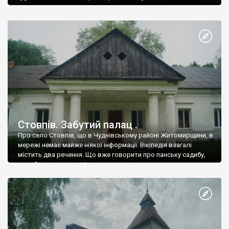
Стовпів. Забутий палац .
Про село Стовпів, що в Чуднівському районі Житомирщини, в
мережі немає майже ніякої інформації. Вікіпедія взагалі
містить два речення. Що вже говорити про панську садибу,
яка збереглась в селі.