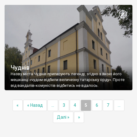
Чуднів
Назву міста Чуднів приписують легенді, згідно з якою його
мешканці «чудом відбили величезну татарську орду». Проте
від вандалів-комуністів відбитись не вдалось.
«
« Назад
...
3
4
5
6
7
...
Далі »
»