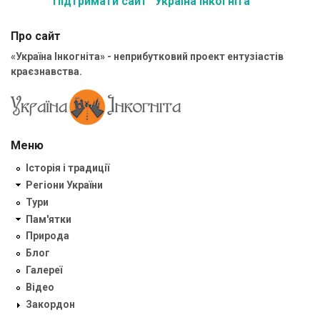
Підтримати сайт “Україна Інкогніта”
Про сайт
«Україна Інкогніта» - неприбутковий проект ентузіастів
краєзнавства.
Меню
Історія і традиції
Регіони України
Тури
Пам'ятки
Природа
Блог
Галереї
Відео
Закордон