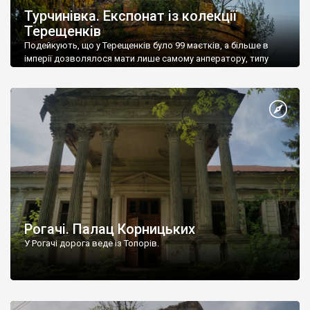
Турчинівка. Експонат із колекції
Терещенків
Подейкують, що у Терещенків було 99 маєтків, а більше в
імперії дозволялося мати лише самому анператору, типу
армію на свої кошти треба утримувати і всяке таке.
Рогачі. Палац Корницьких
У Рогачі дорога веде із Топорів.