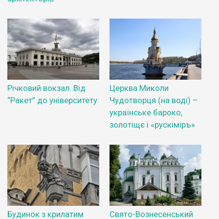
Річковий вокзал. Від
Церква Миколи
“Ракет” до університету
Чудотворця (на воді) –
українське бароко,
золотіщє і «рускіміръ»
Будинок з крилатим
Свято-Вознесенський