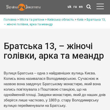
uk
ru
en
Головна
>
Міста та регіони
>
Київська область
>
Київ
>
Братська 13,
– жіночі голівки, арка та меандр
Братська 13, – жіночі
голівки, арка та меандр
Вулиця Братська – одна з найдавніших вулиць Києва.
Колись вона називалася Володимирською. Сучасною ж
назвою вона завдячує Братському монастирю, який вона
колись пов’язувала з Поштовою станцією, що на
однойменній площі. Завдяки монастирю, який до наших днів
зберігся лише частково, у 1869 р. стару Володимирську
вулицю перейменували на Братську.