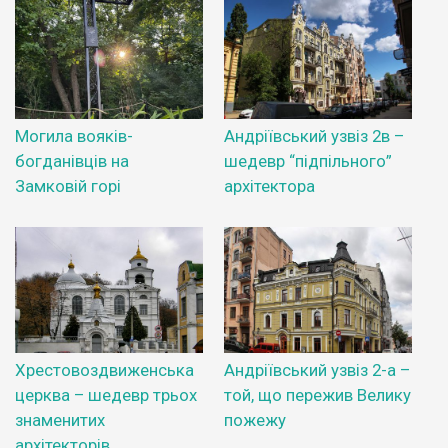
Могила вояків-
Андріївський узвіз 2в –
богданівців на
шедевр “підпільного”
Замковій горі
архітектора
Хрестовоздвиженська
Андріївський узвіз 2-а –
церква – шедевр трьох
той, що пережив Велику
знаменитих
пожежу
архітекторів