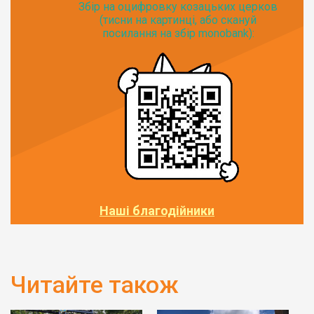
Збір на оцифровку козацьких церков
(тисни на картинці, або скануй
посилання на збір monobank):
Наші благодійники
Читайте також