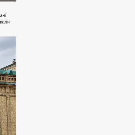
ані
шкали