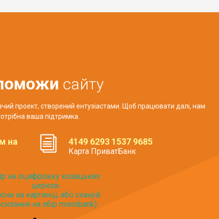
поможи
сайту
авчий проект, створений ентузіастами. Щоб працювати далі, нам
отрібна ваша підтримка.
м на
4149 6293 1537 9685
Карта ПриватБанк
ір на оцифровку козацьких
церков
исни на картинці, або скануй
силання на збір monobank):