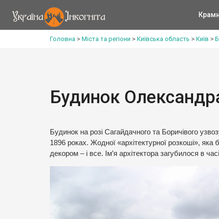
Крам
Головна
>
Міста та регіони
>
Київська область
>
Київ
>
Б
Будинок Олександра
Будинок на розі Сагайдачного та Боричівого узвоз
1896 роках. Жодної «архітектурної розкоші», яка 
декором – і все. Ім’я архітектора загубилося в часі