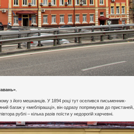
гавань»
.
му з його мешканців. У 1894 році тут оселився письменник-
ий багаж у «меблірашці», він одразу попрямував до пристаней,
втора рублі – кілька разів поїсти у недорогій харчевні.