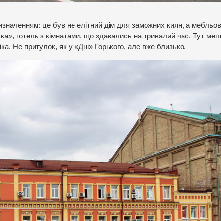
значенням: це був не елітний дім для заможних киян, а мебльов
шка», готель з кімнатами, що здавались на тривалий час. Тут ме
ка. Не притулок, як у «Дні» Горького, але вже близько.