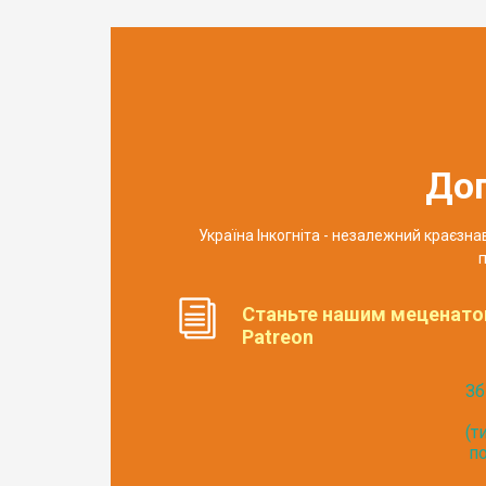
До
Україна Інкогніта - незалежний краєзн
п
Станьте нашим меценато
Patreon
Зб
(т
по