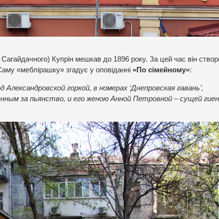
 Сагайдачного) Купрін мешкав до 1896 року. За цей час він створ
 Саму «меблірашку» згадує у оповіданні
«По сімейному»
:
д Александровской горкой, в номерах ‘Днепровская гавань’,
ным за пьянство, и его женою Анной Петровной – сущей гиен