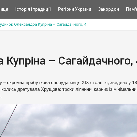
ниця
Історія і традиції
Регіони України
Закордон
Пам'
удинок Олександра Купріна – Сагайдачного, 4
 Купріна – Сагайдачного, 
у – скромна прибуткова споруда кінця XIX століття, зведена у 1
б колись дратувала Хрущова: трохи ліпнини, карниз із мінімальн
.