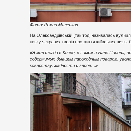
Фото: Роман Маленков
На Олександрівській (так тоді називалась вулиця
низку яскравих творів про життя київських низів.
«Я жил тогда в Киеве, в самом начале Подола, по
содержимых бывшим пароходным поваром, уволен
коварству, жадности и злобе…»