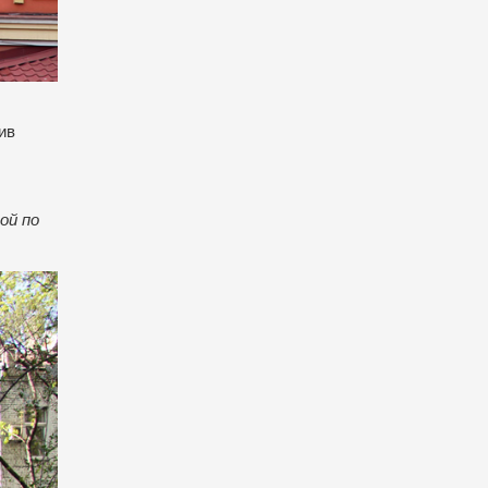
ив
ой по