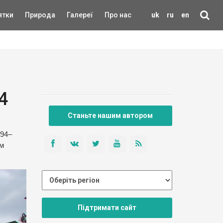
ятки
Природа
Галереї
Про нас
uk
ru
en
4
Станьте нашим автором
894–
им
Підтримати сайт