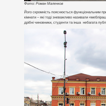
Фото: Роман Маленков
Його скромність пояснюється функціональним при
кімнати – які тоді зневажливо називали «мебліра
дрібні чиновники, студенти та інша небагата публі