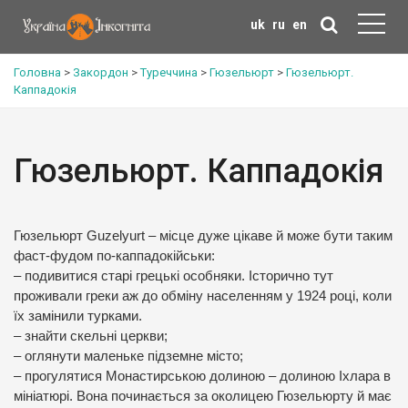
uk
ru
en
Головна
>
Закордон
>
Туреччина
>
Гюзельюрт
>
Гюзельюрт.
Каппадокія
Гюзельюрт. Каппадокія
Гюзельюрт Guzelyurt – місце дуже цікаве й може бути таким
фаст-фудом по-каппадокійськи:
– подивитися старі грецькі особняки. Історично тут
проживали греки аж до обміну населенням у 1924 році, коли
їх замінили турками.
– знайти скельні церкви;
– оглянути маленьке підземне місто;
– прогулятися Монастирською долиною – долиною Іхлара в
мініатюрі. Вона починається за околицею Гюзельюрту й має