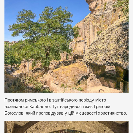
Протягом римського і візантійського періоду місто
називалося Карбалло. Тут народився і жив Григорій
Богослов, який проповідував у цій місцевості християнство.