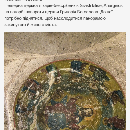
Пещерна церква лікарів-безсрібників Sivisli kilise, Anargirios
на пагорбі навпроти церкви Григорія Богослова. До неї
потрібно піднятися, щоб насолодитися панорамою
закинутого й живого міста.