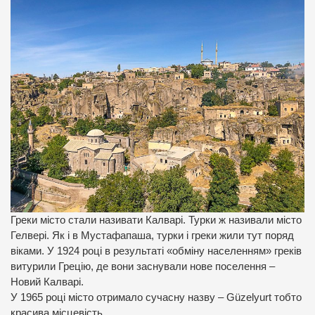
Греки місто стали називати Калварі. Турки ж називали місто
Гелвері. Як і в Мустафапаша, турки і греки жили тут поряд
віками. У 1924 році в результаті «обміну населенням» греків
витурили Грецію, де вони заснували нове поселення –
Новий Калварі.
У 1965 році місто отримало сучасну назву – Güzelyurt тобто
красива місцевість.