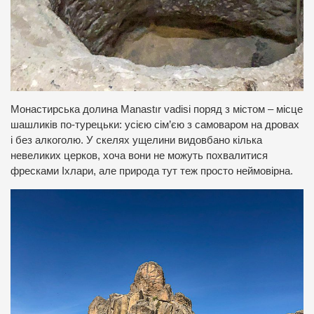
Монастирська долина Manastır vadisi поряд з містом – місце
шашликів по-турецьки: усією сім’єю з самоваром на дровах
і без алкоголю. У скелях ущелини видовбано кілька
невеликих церков, хоча вони не можуть похвалитися
фресками Іхлари, але природа тут теж просто неймовірна.