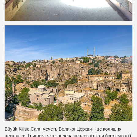
Büyük Kilise Cami мечеть Великої Церкви – це колишня
церква св. Григорія, яка зведена невдовзі після його смерті і