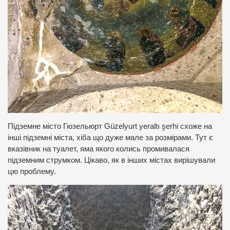
Підземне місто Гюзельюрт Güzelyurt yeraltı şerhi схоже на
інші підземні міста, хіба що дуже мале за розмірами. Тут є
вказівник на туалет, яма якого колись промивалася
підземним струмком. Цікаво, як в інших містах вирішували
цю проблему.