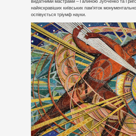
видатними мастрами – Галиною Зубченко та Григо
найяскравіших київських пам’яток монументально
оспівується тріумф науки.