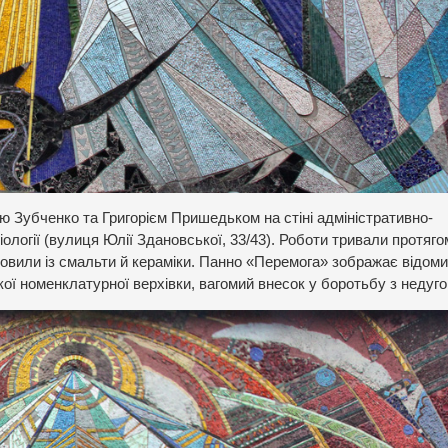
 Зубченко та Григорієм Пришедьком на стіні адміністративно-
іології (вулиця Юлії Здановської, 33/43). Роботи тривали протяго
товили із смальти й кераміки. Панно «Перемога» зображає відом
кої номенклатурної верхівки, вагомий внесок у боротьбу з недуго