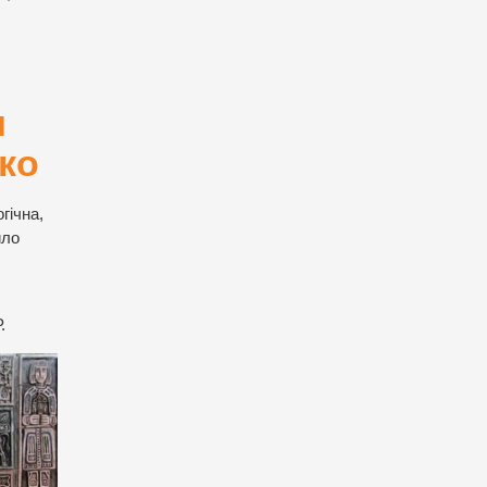
и
ко
гічна,
ило
.