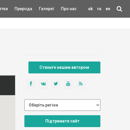
ятки
Природа
Галереї
Про нас
uk
ru
en
Станьте нашим автором
Підтримати сайт