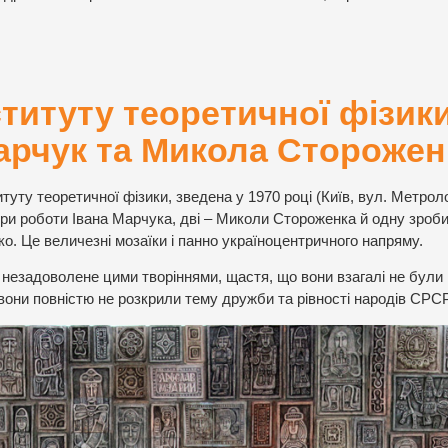
ституту теоретичної фізик
Марчук та Микола Сторожен
туту теоретичної фізики, зведена у 1970 році (Київ, вул. Метроло
 три роботи Івана Марчука, дві – Миколи Стороженка й одну зроб
. Це величезні мозаїки і панно україноцентричного напряму.
 незадоволене цими творіннями, щастя, що вони взагалі не були
вони повністю не розкрили тему дружби та рівності народів СРСР