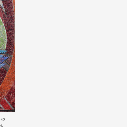
ько
и,