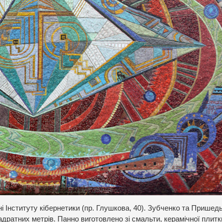
ні Інституту кібернетики (пр. Глушкова, 40). Зубченко та Пришед
адратних метрів. Панно виготовлено зі смальти, керамічної плитк