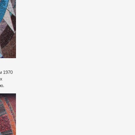
м 1970
их
ю.