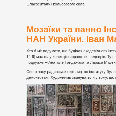
шлакоситалу і кольорового скла.
Мозаїки та панно Ін
НАН України. Іван 
Хто б міг подумати, що будівля академічного Інсти
14-6) має цілу колекцію справжніх шедеврів. Тут
подружжя – Анатолій Гайдамака та Лариса Міщенко
Свого часу радянське керівництво інституту було
демонтовані. Художників звинуватили у тому, що 