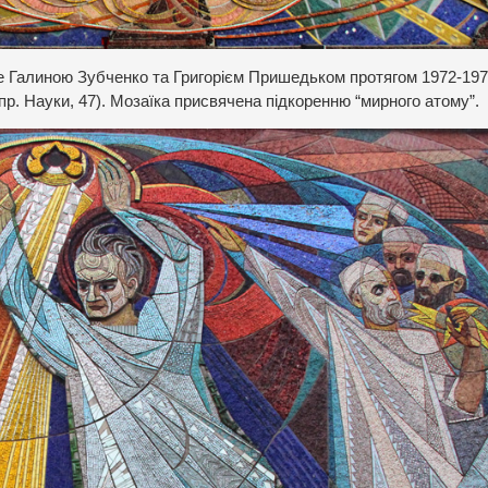
е Галиною Зубченко та Григорієм Пришедьком протягом 1972-197
пр. Науки, 47). Мозаїка присвячена підкоренню “мирного атому”.