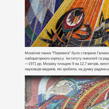
Мозаїчне панно “Перемога” було створене Галиною
лабораторного корпусу Інституту онкології та рад
—1971 рр. Мозаїку площею 9 на 12,7 метрів, виго
науковців-медиків, які зробили, на думку радянсь