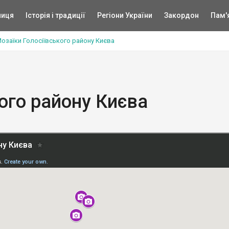
ниця
Історія і традиції
Регіони України
Закордон
Пам'
озаїки Голосіївського району Києва
ого району Києва