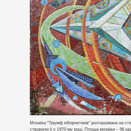
Мозаїка “Тріумф кібернетиків” розташована на сті
створили її у 1970-му році. Площа мозаїки – 96 кв