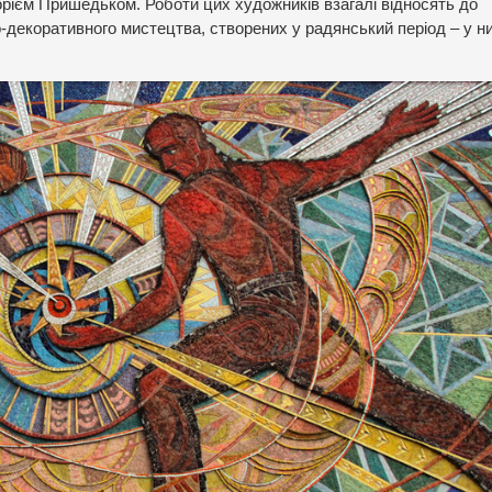
рієм Пришедьком. Роботи цих художників взагалі відносять до
-декоративного мистецтва, створених у радянський період – у н