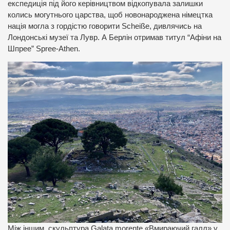
експедиція під його керівництвом відкопувала залишки
колись могутнього царства, щоб новонароджена німецтка
нація могла з гордістю говорити Scheiße, дивлячись на
Лондонські музеї та Лувр. А Берлін отримав титул “Афіни на
Шпрее” Spree-Athen.
Між іншим, скульптура Galata morente «Вмираючий галл» у