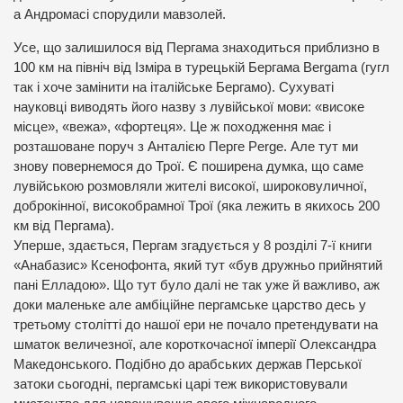
а Андромасі спорудили мавзолей.
Усе, що залишилося від Пергама знаходиться приблизно в
100 км на північ від Ізміра в турецькій Бергама Bergama (гугл
так і хоче замінити на італійське Бергамо). Сухуваті
науковці виводять його назву з лувійської мови: «високе
місце», «вежа», «фортеця». Це ж походження має і
розташоване поруч з Анталією Перге Perge. Але тут ми
знову повернемося до Трої. Є поширена думка, що саме
лувійською розмовляли жителі високої, широковуличної,
доброкінної, високобрамної Трої (яка лежить в якихось 200
км від Пергама).
Уперше, здається, Пергам згадується у 8 розділі 7-ї книги
«Анабазис» Ксенофонта, який тут «був дружньо прийнятий
пані Елладою». Що тут було далі не так уже й важливо, аж
доки маленьке але амбіційне пергамське царство десь у
третьому столітті до нашої ери не почало претендувати на
шматок величезної, але короткочасної імперії Олександра
Македонського. Подібно до арабських держав Перської
затоки сьогодні, пергамські царі теж використовували