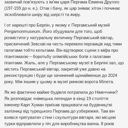
зазвичай пов’язують з ім’ям царя Пергама Евмена Другого
(197-159 до н. е.). Отак і бачу, як цар знімає хітон і починає
зіскоблювати шкіру від шерсті та жиру.
І от нарешті про Берлін, у якому є Пергамський музей
Pergamonmuseum. Його збудували для того, щоб
розмістити у натуральну величину Пергамський вівтар,
присвячений Зевсові на честь перемоги пергамців над тими
галатами тобто кельтами. Він відтворює сцени з міфа про
гігантомахію – боротьбу олімпійських богів з галатами
гігантами. Жаль, але у Пергамському музеї в Берліні зал, що
містить Пергамський вівтар, закритий уже давно на
реконструкцію і буде ще зачинений щонайменше до 2024
року. Між іншим у цьому ж музеї ринкові ворота Мілета.
Як же фактично майже будівля потрапила до Німеччини?
Як розповідає «німецька легенда» в кінці 19 століття
інженер Карл Хуман приїхав працювати на будівництві
залізниці від турецького Пергама до узбережжя. Там він
взявся «рятувати» стіни і скульптури вівтаря, які місцеві
турки відправляли у піч для виробництва вапна. 8 років