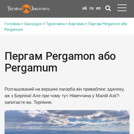
uk
ru
en
Головна
>
Закордон
>
Туреччина
>
Бергама
>
Пергам Pergamon або
Pergamum
Пергам Pergamon або
Pergamum
Розташований на вершині пагорба він приваблює здалеку,
аж з Берліна! Але при чому тут Німеччина у Малій Азії?-
запитаєте ви. Терпіння.