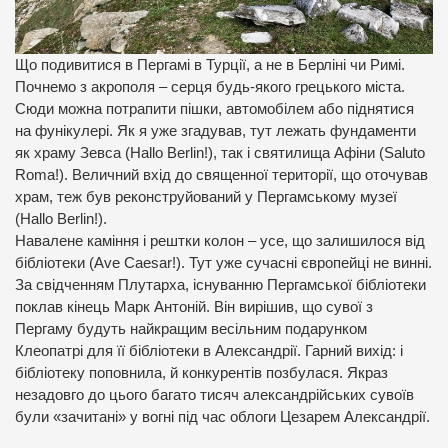
Що подивитися в Пергамі в Турції, а не в Берліні чи Римі.
Почнемо з акрополя – серця будь-якого грецького міста.
Сюди можна потрапити пішки, автомобілем або піднятися
на фунікулері. Як я уже згадував, тут лежать фундаменти
як храму Зевса (Hallo Berlin!), так і святилища Афіни (Saluto
Roma!). Величний вхід до священної території, що оточував
храм, теж був реконструйований у Пергамському музеї
(Hallo Berlin!).
Навалене каміння і рештки колон – усе, що залишилося від
бібліотеки (Ave Caesar!). Тут уже сучасні європейці не винні.
За свідченням Плутарха, існуванню Пергамської бібліотеки
поклав кінець Марк Антоній. Він вирішив, що сувої з
Пергаму будуть найкращим весільним подарунком
Клеопатрі для її бібліотеки в Александрії. Гарний вихід: і
бібліотеку поповнила, й конкурентів позбулася. Якраз
незадовго до цього багато тисяч александрійських сувоїв
були «зачитані» у вогні під час облоги Цезарем Александрії.