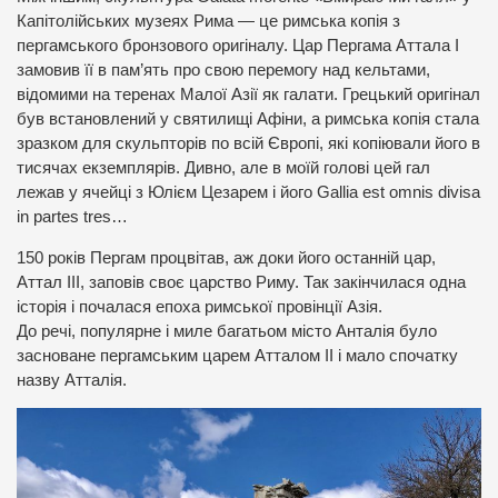
Капітолійських музеях Рима — це римська копія з
пергамського бронзового оригіналу. Цар Пергама Аттала I
замовив її в пам’ять про свою перемогу над кельтами,
відомими на теренах Малої Азії як галати. Грецький оригінал
був встановлений у святилищі Афіни, а римська копія стала
зразком для скульпторів по всій Європі, які копіювали його в
тисячах екземплярів. Дивно, але в моїй голові цей гал
лежав у ячейці з Юлієм Цезарем і його Gallia est omnis divisa
in partes tres…
150 років Пергам процвітав, аж доки його останній цар,
Аттал III, заповів своє царство Риму. Так закінчилася одна
історія і почалася епоха римської провінції Азія.
До речі, популярне і миле багатьом місто Анталія було
засноване пергамським царем Атталом II і мало спочатку
назву Атталія.