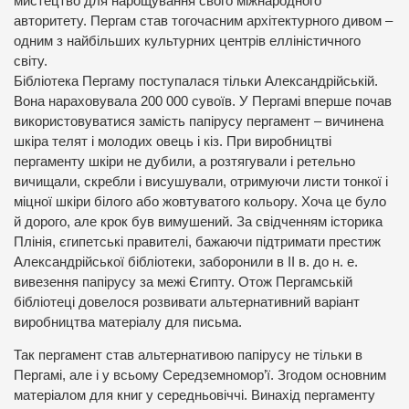
мистецтво для нарощування свого міжнародного
авторитету. Пергам став тогочасним архітектурного дивом –
одним з найбільших культурних центрів елліністичного
світу.
Бібліотека Пергаму поступалася тільки Александрійській.
Вона нараховувала 200 000 сувоїв. У Пергамі вперше почав
використовуватися замість папірусу пергамент – вичинена
шкіра телят і молодих овець і кіз. При виробництві
пергаменту шкіри не дубили, а розтягували і ретельно
вичищали, скребли і висушували, отримуючи листи тонкої і
міцної шкіри білого або жовтуватого кольору. Хоча це було
й дорого, але крок був вимушений. За свідченням історика
Плінія, єгипетські правителі, бажаючи підтримати престиж
Александрійської бібліотеки, заборонили в II в. до н. е.
вивезення папірусу за межі Єгипту. Отож Пергамській
бібліотеці довелося розвивати альтернативний варіант
виробництва матеріалу для письма.
Так пергамент став альтернативою папірусу не тільки в
Пергамі, але і у всьому Середземномор’ї. Згодом основним
матеріалом для книг у середньовіччі. Винахід пергаменту