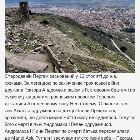
Стародавній Пергам заснований у 12 столітті до н.е.
греками. За легендою по закінченню троянської війни
дружина Гектора Андромаха разом з Гекторовим братом і по
сумісництву другим троянським пророком Геленом
дісталися Ахіллесовому сину Неоптолему. Оскільки сам
син Ахілеса одружився на дочці Олени Прекрасної,
зрозуміло, що довго мирне життя йому не судилося. Тому по
його смерті вільні Андромаха і Гелен одружилися.
Андромаха і її син Пергам по смерті батька переселилася
до Малої Азії. Тут він і заснували місто імені себе – Пергам,