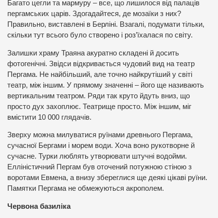
Багато цегли та мармуру – все, що лишилося від палаців
пергамських царів. Здогадайтеся, де мозаїки з них?
Правильно, виставлені в Берліні. Взагалі, подумати тільки,
скільки тут всього було створено і роз’їхалася по світу.
Залишки храму Траяна акуратно складені й досить
фотогенічні. Звідси відкривається чудовий вид на театр
Пергама. Не найбільший, але точно найкрутіший у світі
театр, між іншим. У прямому значенні – його ще називають
вертикальним театром. Ряди так круто йдуть вниз, що
просто дух захоплює. Театрище просто. Між іншим, міг
вмістити 10 000 глядачів.
Зверху можна милуватися руїнами древнього Пергама,
сучасної Бергами і морем води. Хоча воно рукотворне й
сучасне. Турки люблять утворювати штучні водойми.
Елліністичний Пергам був оточений потужною стіною з
воротами Евмена, а внизу збереглися ще деякі цікаві руїни.
Памятки Пергама не обмежуються акрополем.
Червона базиліка