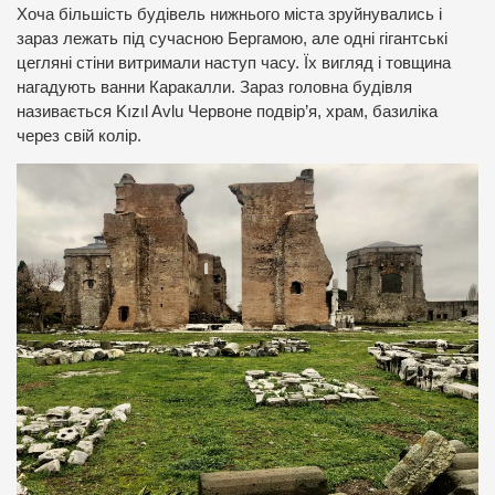
Хоча більшість будівель нижнього міста зруйнувались і
зараз лежать під сучасною Бергамою, але одні гігантські
цегляні стіни витримали наступ часу. Їх вигляд і товщина
нагадують ванни Каракалли. Зараз головна будівля
називається Kızıl Avlu Червоне подвір’я, храм, базиліка
через свій колір.