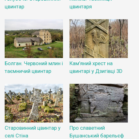
цвинтар
цвинтаря
Болган. Червоний млин і
Кам’яний хрест на
таємничий цвинтар
цвинтарі у Дзигівці 3D
Старовинний цвинтар у
Про славетний
селі Стіна
Бушанський барельєф