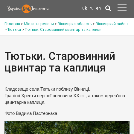
uk
ru
en
Головна
>
Міста та регіони
>
Вінницька область
>
Вінницький район
>
Тютьки
>
Тютьки. Старовинний цвинтар та каплиця
Тютьки. Старовинний
цвинтар та каплиця
Кладовище села Тютьки поблизу Вінниці.
Гранітні Хрести першої половини ХХ ст., а також дерев’яна
цвинтарна каплиця.
Фото Вадима Пастернака