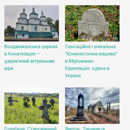
Воздвиженська церква
Сенсаційна і унікальна
в Конатківцях –
“Комуністична мацева”
дерев’яний вітрильник
в Мурованих
віри
Курилівцях: єдина в
Україні
Голубече. Старовинний
Ямпіль. Таємниця