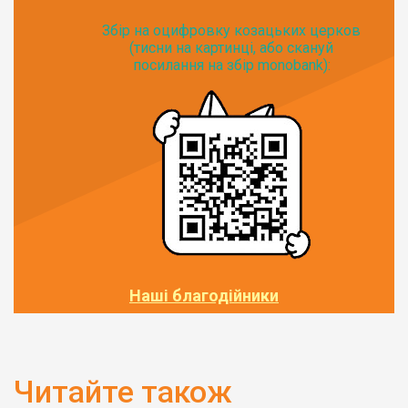
Збір на оцифровку козацьких церков
(тисни на картинці, або скануй
посилання на збір monobank):
Наші благодійники
Читайте також