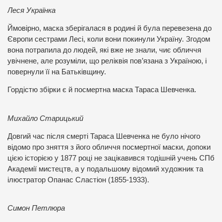
Леся Українка
Ймовірно, маска зберігалася в родині й була перевезена до
Європи сестрами Лесі, коли вони покинули Україну. Згодом
вона потрапила до людей, які вже не знали, чиє обличчя
увічнене, але розуміли, що реліквія пов’язана з Україною, і
повернули її на Батьківщину.
Гордістю збірки є й посмертна маска Тараса Шевченка.
Михайло Старицький
Довгий час після смерті Тараса Шевченка не було нічого
відомо про зняття з його обличчя посмертної маски, допоки
цією історією у 1877 році не зацікавився тодішній учень СПб
Академії мистецтв, а у подальшому відомий художник та
ілюстратор Опанас Сластіон (1855-1933).
Симон Петлюра