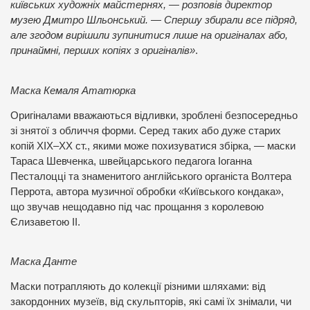
київських художніх майстернях, — розповів директор
музею Дмитро Шльонський. — Спершу збирали все підряд,
але згодом вирішили зупинитися лише на оригіналах або,
принаймні, перших копіях з оригіналів»
.
Маска Кемаля Ататюрка
Оригіналами вважаються відливки, зроблені безпосередньо
зі знятої з обличчя форми. Серед таких або дуже старих
копій XIX–ХХ ст., якими може похизуватися збірка, — маски
Тараса Шевченка, швейцарського педагога Іоганна
Песталоцці та знаменитого англійського органіста Волтера
Перрота, автора музичної обробки «Київського кондака»,
що звучав нещодавно під час прощання з королевою
Єлизаветою ІІ.
Маска Данте
Маски потрапляють до колекції різними шляхами: від
закордонних музеїв, від скульпторів, які самі їх знімали, чи