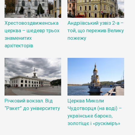
Хрестовоздвиженська
Андріївський узвіз 2-а –
церква – шедевр трьох
той, що пережив Велику
знаменитих
пожежу
архітекторів
Річковий вокзал. Від
Церква Миколи
“Ракет” до університету
Чудотворця (на воді) –
українське бароко,
золотіщє і «рускіміръ»