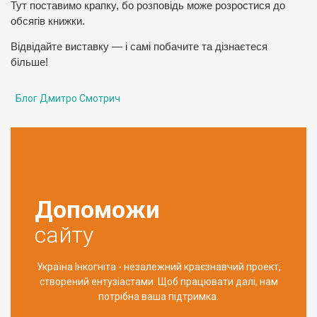
Тут поставимо крапку, бо розповідь може розростися до
обсягів книжки.
Відвідайте виставку — і самі побачите та дізнаєтеся
більше!
Блог Дмитро Смотрич
Допоможи
сайту
Україна Інкогніта - незалежний краєзнавчий проект,
створений ентузіастами. Щоб працювати далі, нам
потрібна ваша підтримка.