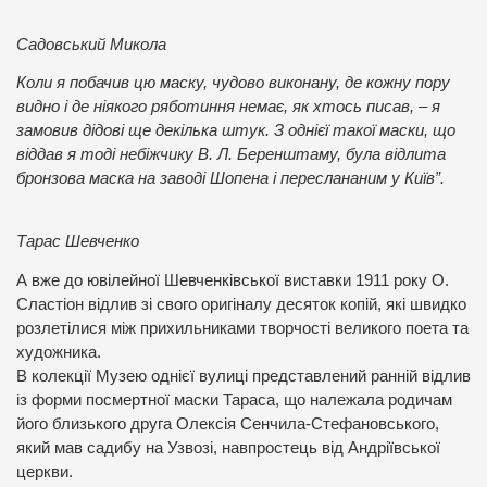
Садовський Микола
Коли я побачив цю маску, чудово виконану, де кожну пору
видно і де ніякого ряботиння немає, як хтось писав, – я
замовив дідові ще декілька штук. З однієї такої маски, що
віддав я тоді небіжчику В. Л. Беренштаму, була відлита
бронзова маска на заводі Шопена і переслананим у Київ”.
Тарас Шевченко
А вже до ювілейної Шевченківської виставки 1911 року О.
Сластіон відлив зі свого оригіналу десяток копій, які швидко
розлетілися між прихильниками творчості великого поета та
художника.
В колекції Музею однієї вулиці представлений ранній відлив
із форми посмертної маски Тараса, що належала родичам
його близького друга Олексія Сенчила-Стефановського,
який мав садибу на Узвозі, навпростець від Андріївської
церкви.