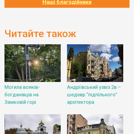
Наші благодійники
Читайте також
Могила вояків-
Андріївський узвіз 2в –
богданівців на
шедевр “підпільного”
Замковій горі
архітектора