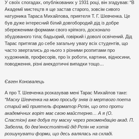
У своїх спогадах, опублікованих у 1931 році, він згадував: “В
Академії мистецтв я ще застав старого, зовсім сивого
натурника Тараса Михайлова, приятеля Т. Г. Шевченка. Це
був дуже інтересний білий довгобородий дід із добре
збереженими формами свого кріпкого, досконало
збудованого тіла; бадьорий, говіркий і доволі освічений. Дід
Тарас притягав до себе загальну увагу всіх студентів, що
часто звертались до нього з різними розпитами про
художників, професорів, про їх роботи, картини, відносини,
поводження, різні анекдотичні випадки тощо…
Євген Коновалець
А про Т. Шевченка розказував мені Тарас Михайлов таке:
“Маску Шевченка на мою просьбу зняв із мертвого поета
старий мій приятель форматор Рєпін, що ото проти
академічних воріт має свою майстерню… А я (О.
Сластіон) вже добув ту маску через рекомендацію акад. П.
Забелла, бо дев’яностолітній дід Рєпін не хотів
розшукувати форми, що десь валялась на складі.