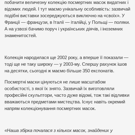
побачити величезну колекцію посмертних масок видатних і
відомих людей. І тут маємо унікальну особливість: зазвичай
подібні виставки зосереджуються виключно на «своїх». У
Франції — французи, в Італії — італійці, у Польщі — поляки.
А на узвозі бачимо поруч і українських діячів, і іноземних
знаменитостей.
Колекція народилася ще 2002 року, а вперше її показали —
тоді ще не таку широку — у 2003‑му. Спершу рахунок ішов
на десятки, сьогодні ж маємо більше 350 експонатів.
Посмертні маски цінуються не лише масштабом
особистості, з якої їх знято. Зазвичай їх виготовляли
професійні скульптори, часто дуже відомі, тож такі відливки
вважаються предметами мистецтва. Існує навіть окремий
напрям колекціонування посмертних масок.
«Наша збірка почалася з кількох масок, знайдених у