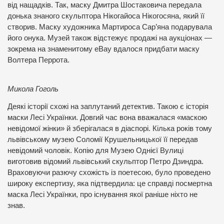
від нащадків. Так, маску Дмитра Шостаковича передала
донька знаного скульптора Нікогайоса Нікогосяна, який її
створив. Маску художника Мартироса Сар’яна подарувала
його онука. Музей також відстежує продажі на аукціонах —
зокрема на знаменитому eBay вдалося придбати маску
Волтера Перрота.
Микола Гоголь
Деякі історії схожі на заплутаний детектив. Такою є історія
маски Лесі Українки. Довгий час вона вважалася «маскою
невідомої жінки» й зберігалася в діаспорі. Кілька років тому
львівському музею Соломії Крушельницької її передав
невідомий чоловік. Копію для Музею Однієї Вулиці
виготовив відомий львівський скульптор Петро Дзиндра.
Враховуючи разючу схожість із поетесою, було проведено
широку експертизу, яка підтвердила: це справді посмертна
маска Лесі Українки, про існування якої раніше ніхто не
знав.