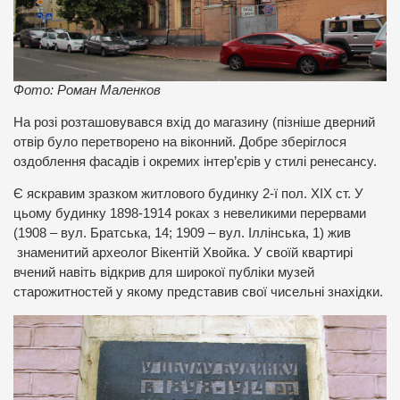
Фото: Роман Маленков
На розі розташовувався вхід до магазину (пізніше дверний
отвір було перетворено на віконний. Добре зберіглося
оздоблення фасадів і окремих інтер’єрів у стилі ренесансу.
Є яскравим зразком житлового будинку 2-ї пол. ХІХ ст. У
цьому будинку 1898-1914 роках з невеликими перервами
(1908 – вул. Братська, 14; 1909 – вул. Іллінська, 1) жив
знаменитий археолог Вікентій Хвойка. У своїй квартирі
вчений навіть відкрив для широкої публіки музей
старожитностей у якому представив свої чисельні знахідки.