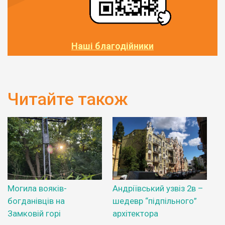
Наші благодійники
Читайте також
Могила вояків-
Андріївський узвіз 2в –
богданівців на
шедевр “підпільного”
Замковій горі
архітектора