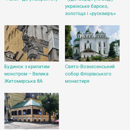
українське бароко,
золотіщє і «рускіміръ»
Будинок з крилатим
Свято-Вознесенський
монстром – Велика
собор Флорівського
Житомирська 8А
монастиря