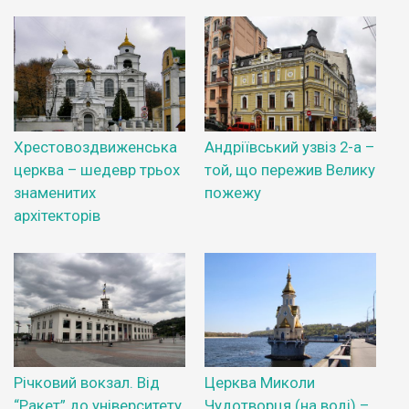
Хрестовоздвиженська
Андріївський узвіз 2-а –
церква – шедевр трьох
той, що пережив Велику
знаменитих
пожежу
архітекторів
Річковий вокзал. Від
Церква Миколи
“Ракет” до університету
Чудотворця (на воді) –