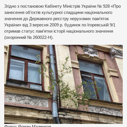
Згідно з постановою Кабінету Міністрів України № 928 «Про
занесення об’єктів культурної спадщини національного
значення до Державного реєстру нерухомих пам’яток
України» від 3 вересня 2009 р. будинок по Ігоревській 9/1
отримав статус пам’ятки історії національного значення
(охоронний № 260022-Н).
Фото: Роман Маленков