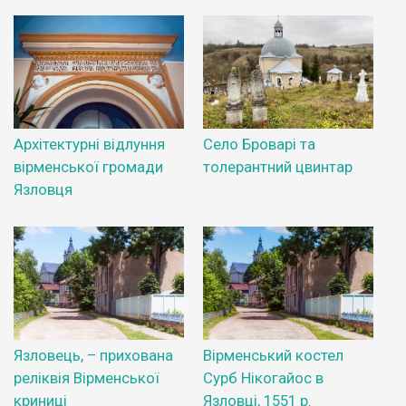
Архітектурні відлуння
Село Броварі та
вірменської громади
толерантний цвинтар
Язловця
Язловець, – прихована
Вірменський костел
реліквія Вірменської
Сурб Нікогайос в
криниці
Язловці, 1551 р.