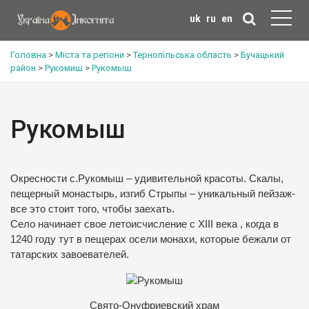
uk
ru
en
Головна
>
Міста та регіони
>
Тернопільська область
>
Бучацький
район
>
Рукомиш
>
Рукомыш
Рукомыш
Окресности с.Рукомыш – удивительной красоты. Скалы,
пещерный монастырь, изгиб Стрыпы – уникальный пейзаж-
все это стоит того, чтобы заехать.
Село начинает свое летоисчисление с XІІІ века , когда в
1240 году тут в пещерах осели монахи, которые бежали от
татарских завоевателей.
Свято-Онуфриевский храм