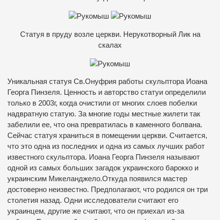
Статуя в пруду возле церкви. Нерукотворный Лик на
скалах
Уникальная статуя Св.Онуфрия работы скульптора Иоана
Георга Пинзеля. Ценность и авторство статуи определили
только в 2003г, когда очистили от многих слоев побелки
надвратную статую. За многие годы местные жилети так
забелили ее, что она превратилась в каменного болвана.
Сейчас статуя храниться в помещении церкви. Считается,
что это одна из последних и одна из самых лучших работ
известного скульптора. Иоана Георга Пинзеля называют
одной из самых больших загадок украинского барокко и
украинским Микеланджело.Откуда появился мастер
достоверно неизвестно. Предполагают, что родился он три
столетия назад. Одни исследователи считают его
украинцем, другие же считают, что он приехал из-за