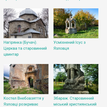
Нагірянка (Бучач).
Усміхнений Ісус з
Церква та старовинний
Язловця
цвинтар
Костел Внебовзяття у
Збараж. Старовинний
Язловці розкриває
міський християнський