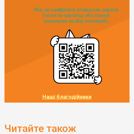
Збір на оцифровку козацьких церков
(тисни на картинці, або скануй
посилання на збір monobank):
Наші благодійники
Читайте також