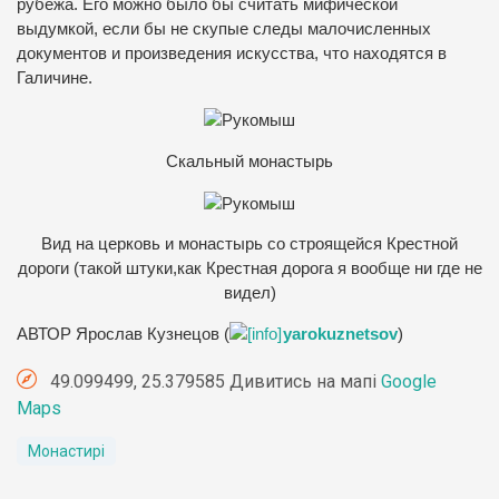
рубежа. Его можно было бы считать мифической
выдумкой, если бы не скупые следы малочисленных
документов и произведения искусства, что находятся в
Галичине.
Скальный монастырь
Вид на церковь и монастырь со строящейся Крестной
дороги (такой штуки,как Крестная дорога я вообще ни где не
видел)
АВТОР Ярослав Кузнецов (
yarokuznetsov
)
49.099499, 25.379585 Дивитись на мапі
Google
Maps
Монастирі