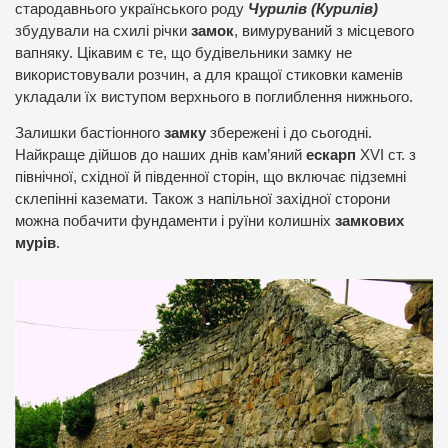
стародавнього українського роду
Чурилів (Курилів)
збудували на схилі річки
замок
, вимуруваний з місцевого
вапняку. Цікавим є те, що будівельники замку не
використовували розчин, а для кращої стиковки каменів
укладали їх виступом верхнього в поглиблення нижнього.
Залишки бастіонного
замку
збережені і до сьогодні.
Найкраще дійшов до наших днів кам’яний
ескарп
XVI ст. з
північної, східної й південної сторін, що включає підземні
склепінні каземати. Також з напільної західної сторони
можна побачити фундаменти і руїни колишніх
замкових
мурів
.