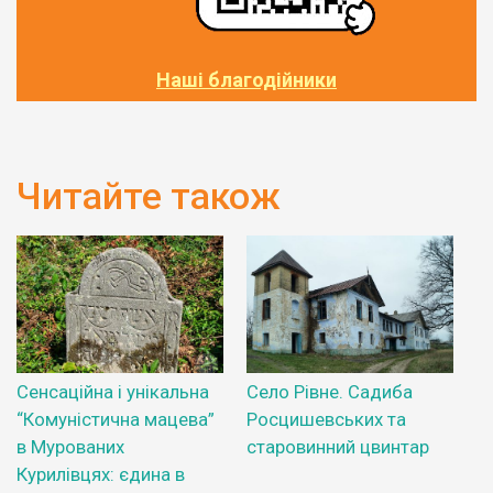
Наші благодійники
Читайте також
Сенсаційна і унікальна
Село Рівне. Садиба
“Комуністична мацева”
Росцишевських та
в Мурованих
старовинний цвинтар
Курилівцях: єдина в