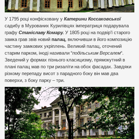
У 1795 році конфісковану у
Катерини Коссаковської
садибу в Мурованих Курилівцях імператриця подарувала
графу
Станіславу Комару.
У 1805 році на подвір’ї старого
замка грав звів новий
палац
, включивши в його композицію
частину замкових укріплень. Великий палац, оточений
старим парком, іноді називали “
подільським Версалем
“.
Зведений у формах пізнього класицизму, прямокутний в
плані палац мав по три ризаліти на обох фасадах. Завдяки
різкому перепаду висот з парадного боку він мав два
поверхи, з боку парку – три.