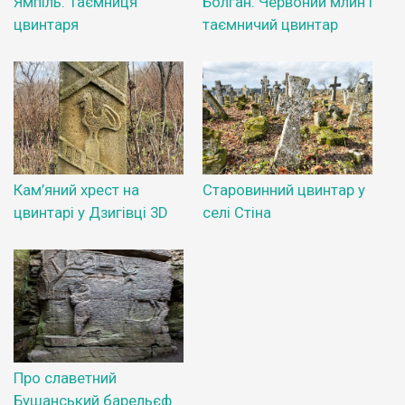
Ямпіль. Таємниця
Болган. Червоний млин і
цвинтаря
таємничий цвинтар
Кам’яний хрест на
Старовинний цвинтар у
цвинтарі у Дзигівці 3D
селі Стіна
Про славетний
Бушанський барельєф