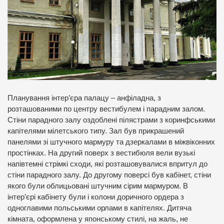
Планування інтер’єра палацу – анфіладна, з
розташованими по центру вестибулем і парадним залом.
Стіни парадного залу оздоблені пілястрами з коринфськими
капітелями мілетського типу. Зал був прикрашений
панелями зі штучного мармуру та дзеркалами в міжвіконних
простінках. На другий поверх з вестибюля вели вузькі
напівтемні стрімкі сходи, які розташовувалися впритул до
стіни парадного залу. До другому поверсі був кабінет, стіни
якого були облицьовані штучним сірим мармуром. В
інтер’єрі кабінету були і колони доричного ордера з
одноглавими польськими орлами в капітелях. Дитяча
кімната, оформлена у японському стилі, на жаль, не