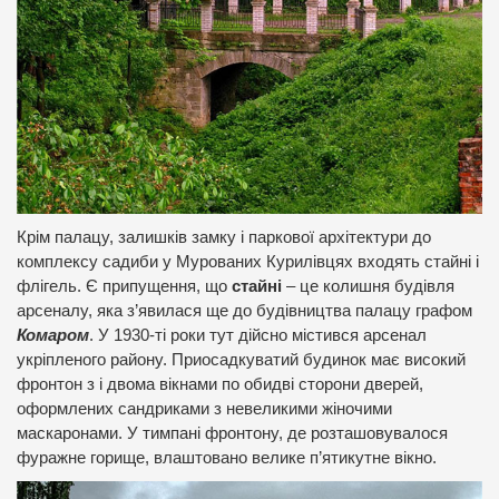
Крім палацу, залишків замку і паркової архітектури до
комплексу садиби у Мурованих Курилівцях входять стайні і
флігель. Є припущення, що
стайні
– це колишня будівля
арсеналу, яка з’явилася ще до будівництва палацу графом
Комаром
. У 1930-ті роки тут дійсно містився арсенал
укріпленого району. Приосадкуватий будинок має високий
фронтон з і двома вікнами по обидві сторони дверей,
оформлених сандриками з невеликими жіночими
маскаронами. У тимпані фронтону, де розташовувалося
фуражне горище, влаштовано велике п’ятикутне вікно.