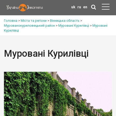
uk
ru
en
Головна
>
Міста та регіони
>
Вінницька область
>
Мурованокуриловецький район
>
Муровані Курилівці
>
Муровані
Курилівці
Муровані Курилівці