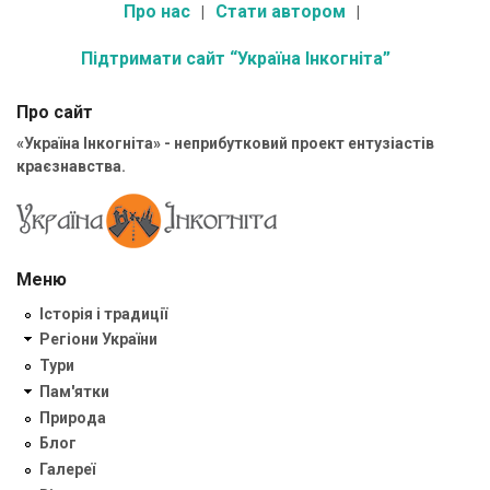
Про нас
Стати автором
Підтримати сайт “Україна Інкогніта”
Про сайт
«Україна Інкогніта» - неприбутковий проект ентузіастів
краєзнавства.
Меню
Історія і традиції
Регіони України
Тури
Пам'ятки
Природа
Блог
Галереї