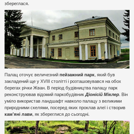
збереглася.
Палац оточує величезний
пейзажний парк
, який був
закладений ще у XVIII столітті і розташовувався на обох
берегах річки Жван. В період будівництва палацу парк
реконструював відомий паркобудівник
Діонісій Міклер
. Він
уміло використав ландшафт навколо палацу з великими
природними скелями, посеред яких проклав алеї і створив
кам’яні лави
, як збереглися до сьогодні.