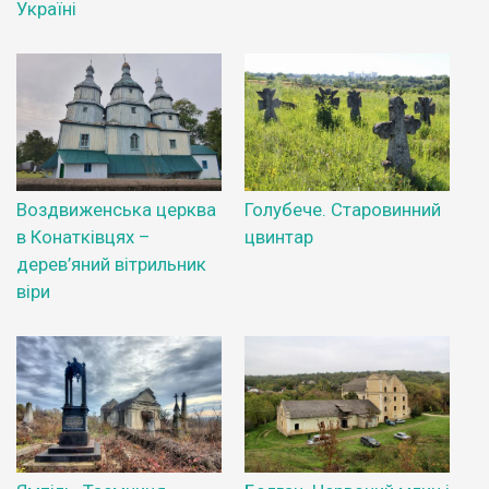
Україні
Воздвиженська церква
Голубече. Старовинний
в Конатківцях –
цвинтар
дерев’яний вітрильник
віри