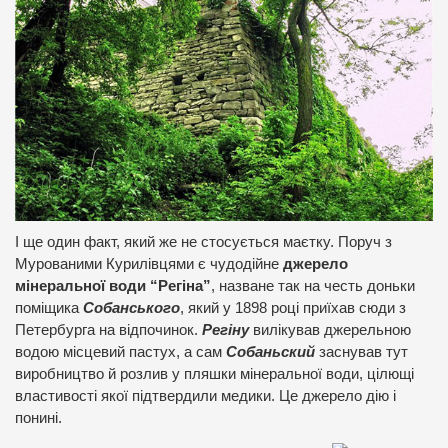
І ще один факт, який же не стосується маєтку. Поруч з
Мурованими Курилівцями є чудодійне
джерело
мінеральної води “Регіна”
, назване так на честь доньки
поміщика
Собанського
, який у 1898 році приїхав сюди з
Петербурга на відпочинок.
Регіну
вилікував джерельною
водою місцевий пастух, а сам
Собаньский
заснував тут
виробництво й розлив у пляшки мінеральної води, цілющі
властивості якої підтвердили медики. Це джерело дію і
понині.