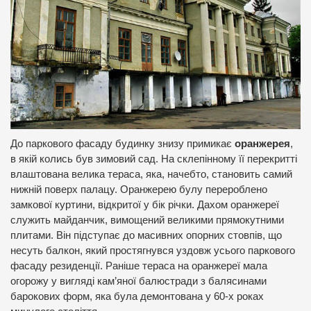
До паркового фасаду будинку знизу примикає
оранжерея
,
в якій колись був зимовий сад. На склепінному її перекритті
влаштована велика тераса, яка, начебто, становить самий
нижній поверх палацу. Оранжерею булу перероблено
замкової куртини, відкритої у бік річки. Дахом оранжереї
служить майданчик, вимощений великими прямокутними
плитами. Він підступає до масивних опорних стовпів, що
несуть балкон, який простягнувся уздовж усього паркового
фасаду резиденції. Раніше тераса на оранжереї мала
огорожу у вигляді кам’яної балюстради з балясинами
барокових форм, яка була демонтована у 60-х роках