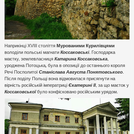
Наприкінці XVIII століття
Мурованими Курилівцями
володіли польські магнати
Коссаковські
. Господарка
маєтку, землевласниця
Катарина Коссаковська
,
уроджена Потоцька
,
була в опозиції до останнього короля
Речі Посполитої
Станіслава Августа Понятовського
.
Після поділу Польщі вона відмовилася присягнути на
вірність російській імператриці
Єкатерині ІІ
, за що маєток у
Коссаковської
було конфісковано російським урядом.