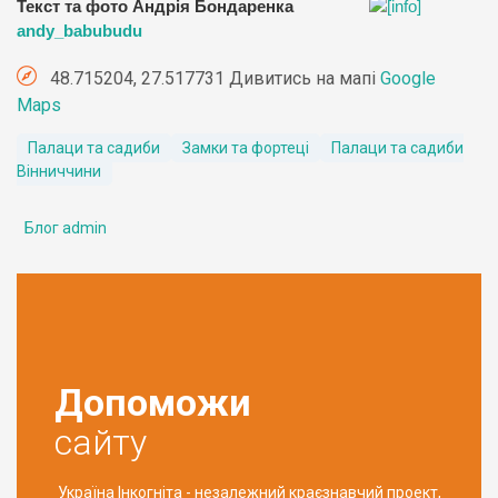
Текст та фото Андрія Бондаренка
andy_babubudu
48.715204, 27.517731 Дивитись на мапі
Google
Maps
Палаци та садиби
Замки та фортеці
Палаци та садиби
Вінниччини
Блог admin
Допоможи
сайту
Україна Інкогніта - незалежний краєзнавчий проект,