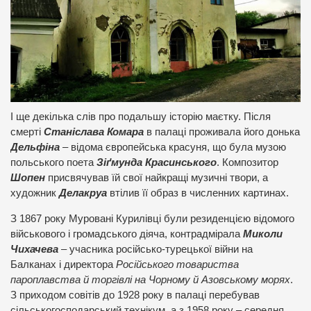
І ще декілька слів про подальшу історію маєтку. Після
смерті
Станіслава Комара
в палаці проживала його донька
Дельфіна
– відома європейська красуня, що була музою
польського поета
Зіґмунда Красинського
. Композитор
Шопен
присвячував їй свої найкращі музичні твори, а
художник
Делакруа
втілив її образ в численних картинах.
З 1867 року Муровані Курилівці були резиденцією відомого
військового і громадського діяча, контрадмірала
Миколи
Чихачева
– учасника російсько-турецької війни на
Балканах і директора
Російського товариства
пароплавства й торгівлі на Чорному й Азовському морях
.
З приходом совітів до 1928 року в палаці перебував
сільськогосподарський технікум, а з 1958 року – середня