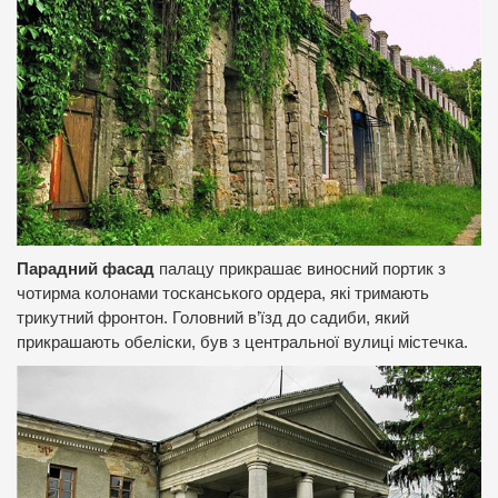
Парадний фасад
палацу прикрашає виносний портик з
чотирма колонами тосканського ордера, які тримають
трикутний фронтон. Головний в’їзд до садиби, який
прикрашають обеліски, був з центральної вулиці містечка.