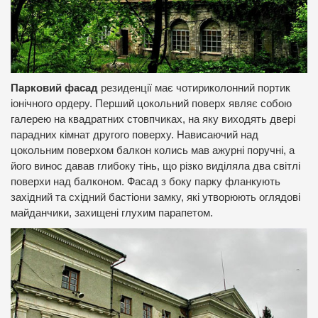
Парковий фасад
резиденції має чотириколонний портик
іонічного ордеру. Перший цокольний поверх являє собою
галерею на квадратних стовпчиках, на яку виходять двері
парадних кімнат другого поверху. Нависаючий над
цокольним поверхом балкон колись мав ажурні поручні, а
його винос давав глибоку тінь, що різко виділяла два світлі
поверхи над балконом. Фасад з боку парку фланкують
західний та східний бастіони замку, які утворюють оглядові
майданчики, захищені глухим парапетом.