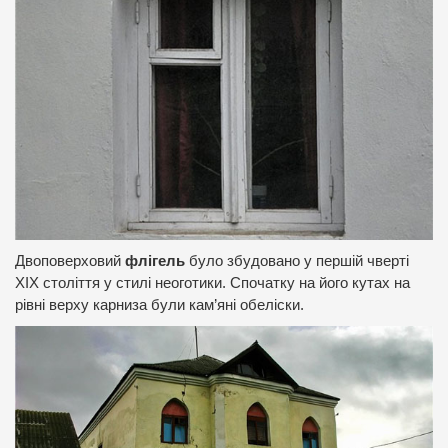
Двоповерховий
флігель
було збудовано у першій чверті
ХІХ століття у стилі неоготики. Спочатку на його кутах на
рівні верху карниза були кам’яні обеліски.