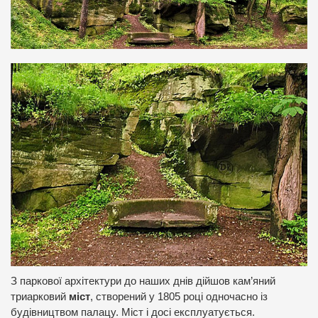
З паркової архітектури до наших днів дійшов кам’яний
триарковий
міст
, створений у 1805 році одночасно із
будівництвом палацу. Міст і досі експлуатується.