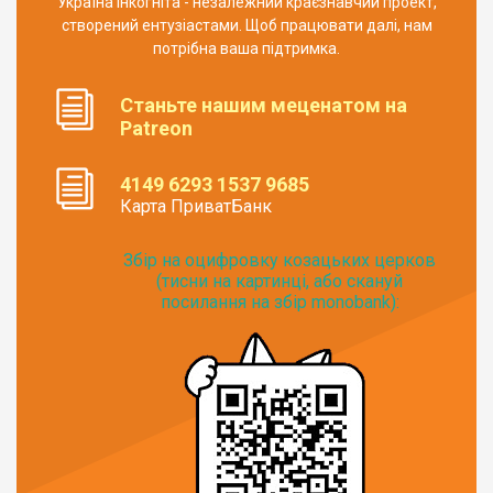
Україна Інкогніта - незалежний краєзнавчий проект,
створений ентузіастами. Щоб працювати далі, нам
потрібна ваша підтримка.
Станьте нашим меценатом на
Patreon
4149 6293 1537 9685
Карта ПриватБанк
Збір на оцифровку козацьких церков
(тисни на картинці, або скануй
посилання на збір monobank):