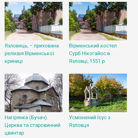
Язловець, – прихована
Вірменський костел
реліквія Вірменської
Сурб Нікогайос в
криниці
Язловці, 1551 р.
Нагірянка (Бучач).
Усміхнений Ісус з
Церква та старовинний
Язловця
цвинтар