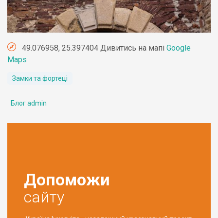
49.076958, 25.397404 Дивитись на мапі
Google
Maps
Замки та фортеці
Блог admin
Допоможи
сайту