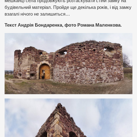
мешканці села продовжують розтаскувати стіни замку на
будівельний матеріал. Пройде ще декілька років, і від замку
взагалі нічого не залишиться…
Текст Андрія Бондаренка, фото Романа Маленкова.