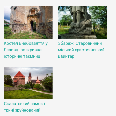
Костел Внебовзяття у
Збараж. Старовинний
Язловці розкриває
міський християнський
історичні таємниці
цвинтар
Скалатський замок і
тричі зруйнований