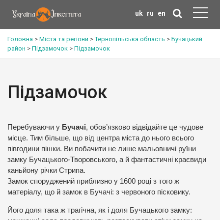
uk
ru
en
Головна
>
Міста та регіони
>
Тернопільська область
>
Бучацький
район
>
Підзамочок
>
Підзамочок
Підзамочок
Перебуваючи у
Бучачі
, обов’язково відвідайте це чудове
місце. Тим більше, що від центра міста до нього всього
півгодини пішки. Ви побачити не лише мальовничі руїни
замку Бучацького-Творовського, а й фантастичні краєвиди
каньйону річки Стрипа.
Замок споруджений приблизно у 1600 році з того ж
матеріалу, що й замок в Бучачі: з червоного пісковику.
Його доля така ж трагічна, як і доля Бучацького замку: