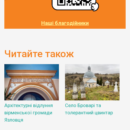
Наші благодійники
Читайте також
Архітектурні відлуння
Село Броварі та
вірменської громади
толерантний цвинтар
Язловця