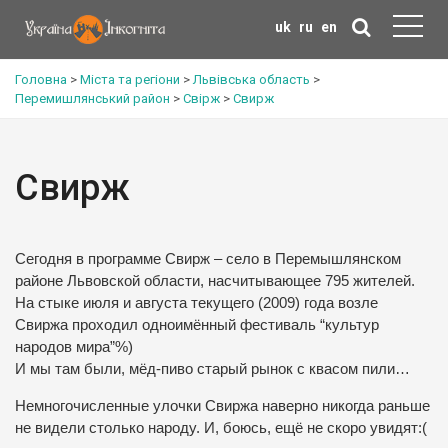
uk
ru
en
Головна
>
Міста та регіони
>
Львівська область
>
Перемишлянський район
>
Свірж
>
Свирж
Свирж
Сегодня в программе Свирж – село в Перемышлянском
районе Львовской области, насчитывающее 795 жителей.
На стыке июля и августа текущего (2009) года возле
Свиржа проходил одноимённый фестиваль “культур
народов мира”%)
И мы там были, мёд-пиво старый рынок с квасом пили…
Немногочисленные улочки Свиржа наверно никогда раньше
не видели столько народу. И, боюсь, ещё не скоро увидят:(