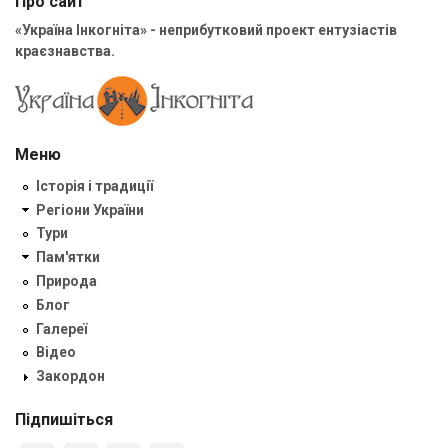
Про сайт
«Україна Інкогніта» - неприбутковий проект ентузіастів
краєзнавства.
Меню
Історія і традиції
Регіони України
Тури
Пам'ятки
Природа
Блог
Галереї
Відео
Закордон
Підпишіться