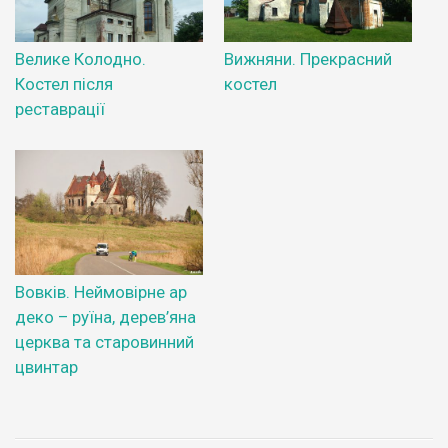
Велике Колодно.
Вижняни. Прекрасний
Костел після
костел
реставрації
Вовків. Неймовірне ар
деко – руїна, дерев’яна
церква та старовинний
цвинтар