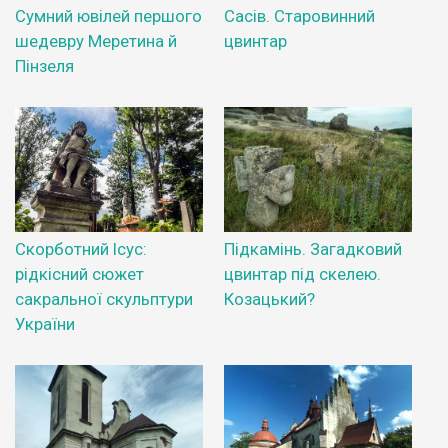
Сумний ювілей першого
Сасів. Старовинний
шедевру Меретина й
цвинтар
Пінзеля
Скорботний Ісус:
Підкамінь. Загадковий
рідкісний сюжет
цвинтар під скелею.
сакральної скульптури
Козацький?
України