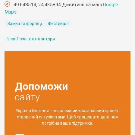
49.648514, 24.435894 Дивитись на мапі
Google
Maps
Замки та фортеці
Фестивалі
Блог Позаштатні автори
Допоможи
сайту
Україна Інкогніта - незалежний краєзнавчий проект,
створений ентузіастами. Щоб працювати далі, нам
потрібна ваша підтримка.