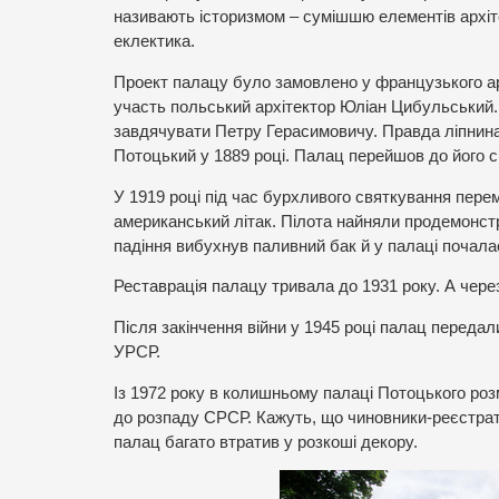
називають історизмом – сумішшю елементів архітек
еклектика.
Проект палацу було замовлено у французького ар
участь польський архітектор Юліан Цибульський.
завдячувати Петру Герасимовичу. Правда ліпнина
Потоцький у 1889 році. Палац перейшов до його си
У 1919 році під час бурхливого святкування перем
американський літак. Пілота найняли продемонстр
падіння вибухнув паливний бак й у палаці почал
Реставрація палацу тривала до 1931 року. А чере
Після закінчення війни у 1945 році палац передали
УРСР.
Із 1972 року в колишньому палаці Потоцького ро
до розпаду СРСР. Кажуть, що чиновники-реєстрато
палац багато втратив у розкоші декору.