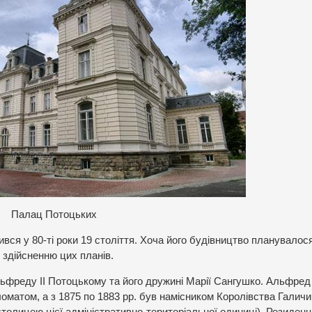
Палац Потоцьких
вся у 80-ті роки 19 століття. Хоча його будівництво планувалос
 здійсненню цих планів.
льфреду ІІ Потоцькому та його дружині Марії Сангушко. Альфред
оматом, а з 1875 по 1883 рр. був намісником Королівства Галичи
столицею цієї адміністративно-територіальної одиниці). Резиденц