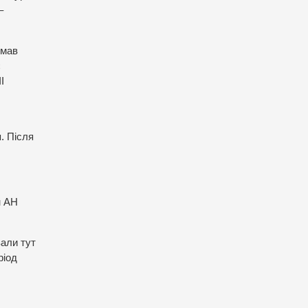
–
ймав
є
І
. Після
н АН
вали тут
ріод