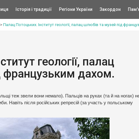
ниця
Історія і традиції
Регіони України
Закордон
Пам'
>
Палац Потоцьких. Інститут геології, палац шлюбів та музей під францу
ститут геології, палац
д французьким дахом.
льщі теж звели вони немало). Пальців на руках (та й на ногах) н
иби. Навіть після російських репресій (за участь у польському