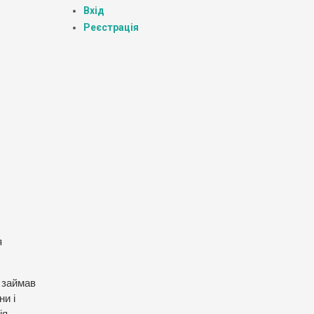
Вхід
Реєстрація
я
 займав
ни і
ія