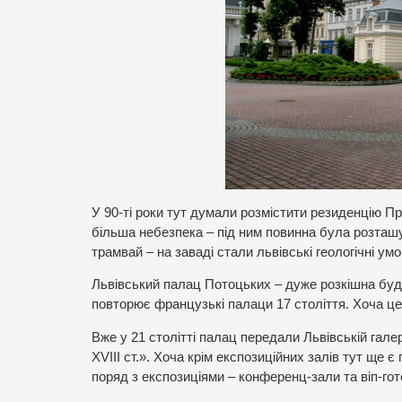
У 90-ті роки тут думали розмістити резиденцію 
більша небезпека – під ним повинна була розташув
трамвай – на заваді стали львівські геологічні умо
Львівський палац Потоцьких – дуже розкішна буд
повторює французькі палаци 17 століття. Хоча це
Вже у 21 столітті палац передали Львівській гал
XVIII ст.». Хоча крім експозиційних залів тут ще 
поряд з експозиціями – конференц-зали та віп-гот