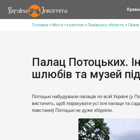
Крам
Головна
>
Міста та регіони
>
Львівська область
>
Львів
Палац Потоцьких. Ін
шлюбів та музей пі
Потоцькі набудували палаців по всій Україні (у По
вистачить, щоб порахувати усі їхні палаци та сад
повстанні) Потоцькі не дуже збідніли.