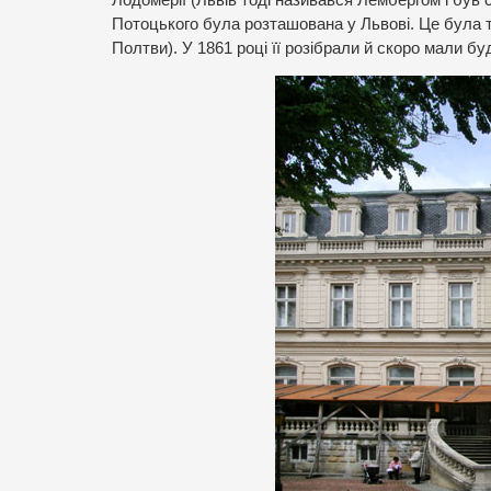
Потоцького була розташована у Львові. Це була 
Полтви). У 1861 році її розібрали й скоро мали б