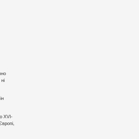
чно
 ні
ін
о XVI-
Європі,