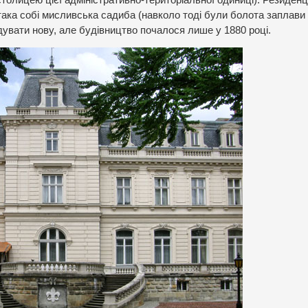
така собі мисливська садиба (навколо тоді були болота заплави
удувати нову, але будівництво почалося лише у 1880 році.