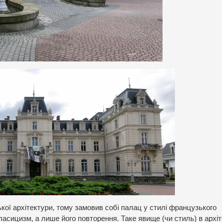
ї архітектури, тому замовив собі палац у стилі французького
асицизм, а лише його повторення. Таке явище (чи стиль) в архіт