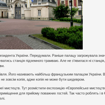
Президента України. Передумали. Раніше палацу загрожувала зна
атись станція підземного трамваю. Але не з’явилася ні станція,
ви.
івля. Його називають найбільш французьким палацом України. В
 не зовсім копія, адже копія не може бути шедевром.
ереї мистецтв. Тут розмістили експозицію «Європейське мистецтв
є приміщення для прийому поважних гостей. Так часто роблять і в 
елі.