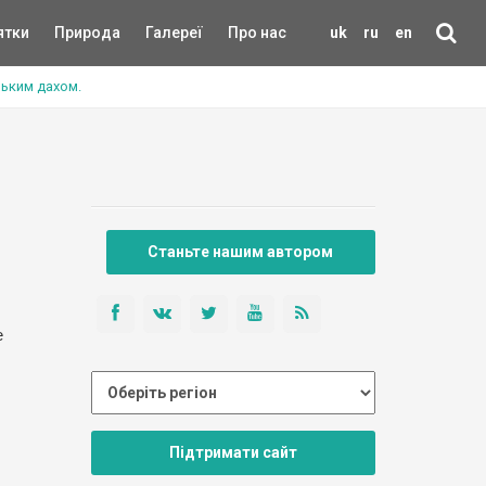
ятки
Природа
Галереї
Про нас
uk
ru
en
зьким дахом.
Станьте нашим автором
е
Підтримати сайт