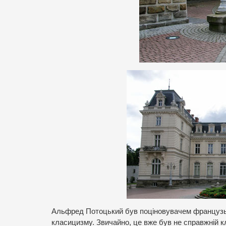
Альфред Потоцький був поціновувачем французько
класицизму. Звичайно, це вже був не справжній кл