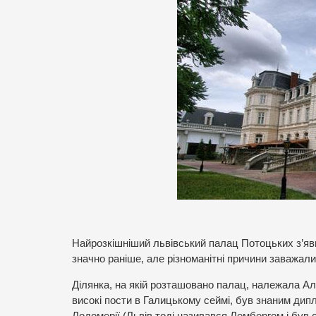
Найрозкішніший львівський палац Потоцьких з’яви
значно раніше, але різноманітні причини заважали
Ділянка, на якій розташовано палац, належала А
високі пости в Галицькому сеймі, був знаним дипл
Лодомерії (Львів тоді називався Лембергом і був 