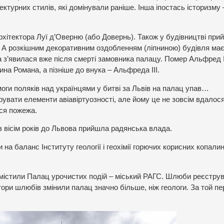
турних стилів, які домінували раніше. Інша іпостась історизму 
хітектора Луї д’Оверню (або Довернь). Також у будівництві при
 А розкішним декоративним оздобленням (ліпниною) будівля ма
 з’явилася вже після смерті замовника палацу. Помер Альфред І
на Романа, а пізніше до внука – Альфреда ІІІ.
оги поляків над українцями у битві за Львів на палац упав…
увати елементи авіавіртуозності, але йому це не зовсім вдалося
ася пожежа.
з вісім років до Львова прийшла радянська влада.
 на баланс Інституту геології і геохімії горючих корисних копали
змістили Палац урочистих подій – міський РАГС. Шлюби реєстру
ри шлюбів змінили палац значно більше, ніж геологи. За той пе