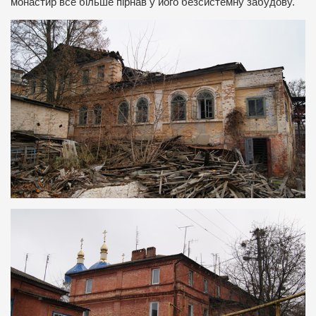
монастир все більше пірнав у його безсистемну забудову.