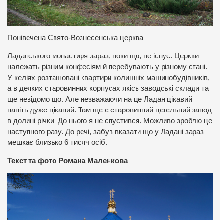
Понівечена Свято-Вознесенська церква
Ладанського монастиря зараз, поки що, не існує. Церкви
належать різним конфесіям й перебувають у різному стані.
У келіях розташовані квартири колишніх машинобудівників,
а в деяких старовинних корпусах якісь заводські склади та
ще невідомо що. Але незважаючи на це Ладан цікавий,
навіть дуже цікавий. Там ще є старовинний цегельний завод
в долині річки. До нього я не спустився. Можливо зроблю це
наступного разу. До речі, забув вказати що у Ладані зараз
мешкає близько 6 тисяч осіб.
Текст та фото Романа Маленкова