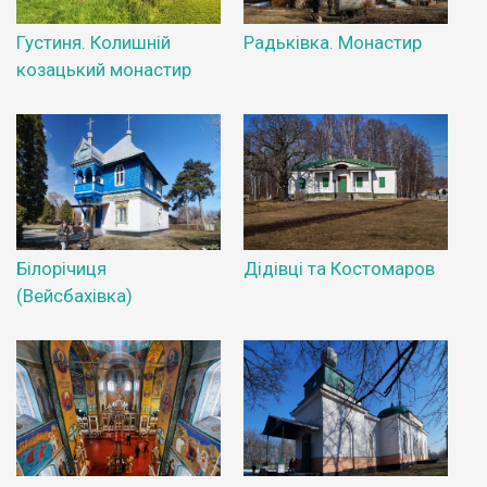
Густиня. Колишній
Радьківка. Монастир
козацький монастир
Білорічиця
Дідівці та Костомаров
(Вейсбахівка)