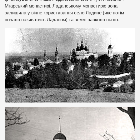
Мгарський монастирі. Ладанському монастирю вона
залишила у вічне користування село Ладине (яке потім
почало називатись Ладаном) та землі навколо нього.