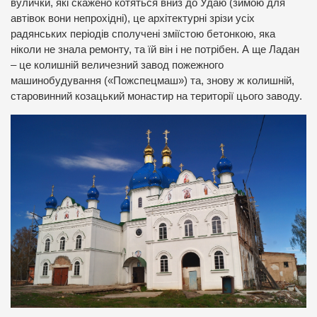
вулички, які скажено котяться вниз до Удаю (зимою для
автівок вони непрохідні), це архітектурні зрізи усіх
радянських періодів сполучені зміїстою бетонкою, яка
ніколи не знала ремонту, та їй він і не потрібен. А ще Ладан
– це колишній величезний завод пожежного
машинобудування («Пожспецмаш») та, знову ж колишній,
старовинний козацький монастир на території цього заводу.