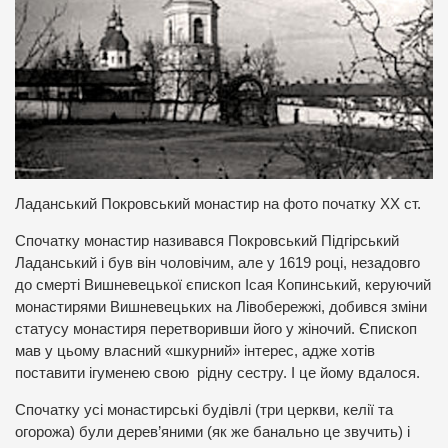
Ладанський Покровський монастир на фото початку ХХ ст.
Спочатку монастир називався Покровський Підгірський
Ладанський і був він чоловічим, але у 1619 році, незадовго
до смерті Вишневецької єпископ Ісая Копинський, керуючий
монастирями Вишневецьких на Лівобережжі, добився зміни
статусу монастиря перетворивши його у жіночий. Єпископ
мав у цьому власний «шкурний» інтерес, адже хотів
поставити ігуменею свою рідну сестру. І це йому вдалося.
Спочатку усі монастирські будівлі (три церкви, келії та
огорожа) були дерев’яними (як же банально це звучить) і