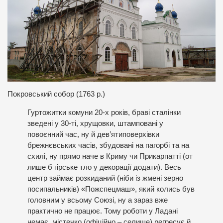
Покровський собор (1763 р.)
Гуртожитки комуни 20-х років, браві сталінки
зведені у 30-ті, хрущовки, штамповані у
повоєнний час, ну й дев’ятиповерхівки
брежнєвських часів, збудовані на пагорбі та на
схилі, ну прямо наче в Криму чи Прикарпатті (от
лише б гірське тло у декорації додати). Весь
центр займає розкиданий (ніби із жмені зерно
посипальників) «Пожспецмаш», який колись був
головним у всьому Союзі, ну а зараз вже
практично не працює. Тому роботи у Ладані
немає, містечко (офіційно – селище) регресує й