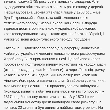
велика пожежа 1735 року усе в монастирі знищила. Але
відродилася обитель всього за п’ять років (знову у дереві).
Перша мурована церква з’явилася лише у 1763 році – це
був Покровський собор, така собі зменшена копія
Успенського собору Києво-Печерської Лаври. Споруда
вдалася досить оригінальною – українськобароковою,
хрестовокупольного типу – таких дуже небагато в Україні, і
майже усі вони домонгольського періоду побудови.
Катерина ІІ, здійснювала своєрідну реформу монастирів –
майже усі українські чоловічі монастирі вона розформувала
й зробила у їхніх приміщеннях жіночі. Це робилося через
побоювання політичного впливу монастирів на народні маси
(як, наприклад, під час Коліївщини) та через їхню підтримку
козаків. А остільки Ладанський монастир вже й так був
жіночим, його просто вивели за штат й забрали усе начиння.
Але монастир не зник – він продовжував функціонувати
(монашок вигнати із обителі виявилось не так то просто) і у
1817 році його знову включили в штат. А у 1870-і роки
Ладанський монастир досяг найвищого свого розквіту і на
початок 20 століття був одним із найбагатших у регіоні. На