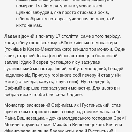
помирає. І як його рятувати в умовах такої
щільної забудови, яка просто стискає з боків,
ніби лабіринт мінотавра – уявлення не маю, та й
ніхто не має.
Ладан відомий з початку 17 століття, саме з того періоду,
коли, ніби у гоголівському «Вії» із київського монастиря
(точніше із Києво-Межигірського) вийшло три монахи. Один
з них, старший, Іоасаф знайшов острівець в болотистій
заплаві Удаю й серед густющого лісу заснував
Густиньський монастир. Інший, мабуть молодший, Генадій
недалеко від Прилук у горі вирив собі печеру й став у ній
жити (та печера, кажуть, існує і нині). Ну а середній,
Євфимій вирішив теж заснувати монастир. Для цього він
вибрав високі горби біля села Ладине.
Монастир, заснований Євфимієм, як і Густиньський, став
прихистком старих козаків, а опіку над ним взяла на себе
Раїна Вишневецька – дочка молдавського господаря Єремії
Могили, дружина князя Михайла Вишневецького. Княгиня
фінансувала не лише Ладанський, але й Густинський, і