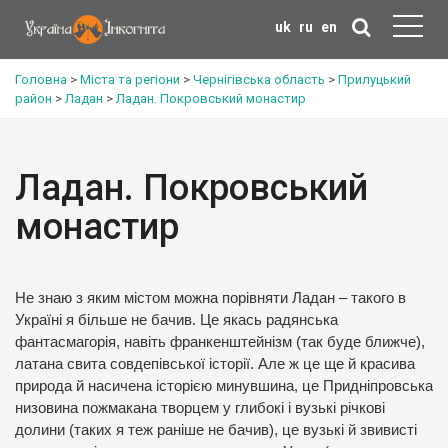
uk
ru
en
Головна
>
Міста та регіони
>
Чернігівська область
>
Прилуцький
район
>
Ладан
>
Ладан. Покровський монастир
Ладан. Покровський
монастир
Не знаю з яким містом можна порівняти Ладан – такого в
Україні я більше не бачив. Це якась радянська
фантасмагорія, навіть франкенштейнізм (так буде ближче),
латана свита совдепівської історії. Але ж це ще й красива
природа й насичена історією минувшина, це Придніпровська
низовина пожмакана творцем у глибокі і вузькі річкові
долини (таких я теж раніше не бачив), це вузькі й звивисті