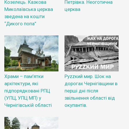
Козелець. Казкова
Петрівка. Неоготична
Миколаївська церква
церква
зведена на кошти
“Дикого попа”
Храми – пам’ятки
Руzzкий мир. Шок на
архітектури, які
дорогах Чернігівщини в
підпорядковані РПЦ
перші дні після
(УПЦ, УПЦ МП) у
звільнення області від
Чернігівській області
окупантів.