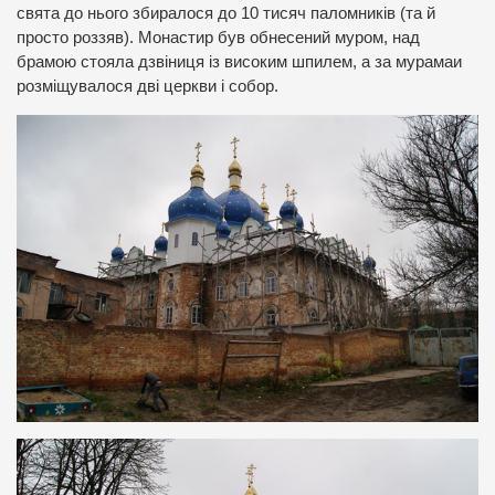
свята до нього збиралося до 10 тисяч паломників (та й
просто роззяв). Монастир був обнесений муром, над
брамою стояла дзвіниця із високим шпилем, а за мурамаи
розміщувалося дві церкви і собор.