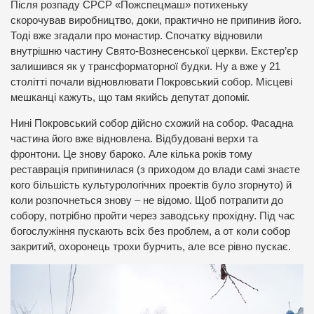
Після розпаду СРСР «Пожспецмаш» потихеньку
скорочував виробництво, доки, практично не припинив його.
Тоді вже згадали про монастир. Спочатку відновили
внутрішню частину Свято-Вознесенської церкви. Екстер’єр
залишився як у трансформаторної будки. Ну а вже у 21
столітті почали відновлювати Покровський собор. Місцеві
мешканці кажуть, що там якийсь депутат допоміг.
Нині Покровський собор дійсно схожий на собор. Фасадна
частина його вже відновлена. Відбудовані верхи та
фронтони. Це знову бароко. Але кілька років тому
реставрація припинилася (з приходом до влади самі знаєте
кого більшість культурологічних проектів було згорнуто) й
коли розпочнеться знову – не відомо. Щоб потрапити до
собору, потрібно пройти через заводську прохідну. Під час
богослужіння пускають всіх без проблем, а от коли собор
закритий, охоронець трохи бурчить, але все рівно пускає.