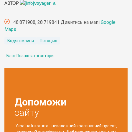
АВТОР
voyager_a
48.871908, 28.719841 Дивитись на мапі
Google
Maps
Водяні млини
Потоцькі
Блог Позаштатні автори
Допоможи
сайту
Україна Інкогніта - незалежний краєзнавчий проект,