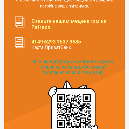
створений ентузіастами. Щоб працювати далі, нам
потрібна ваша підтримка.
Станьте нашим меценатом на
Patreon
4149 6293 1537 9685
Карта ПриватБанк
Збір на оцифровку козацьких церков
(тисни на картинці, або скануй
посилання на збір monobank):