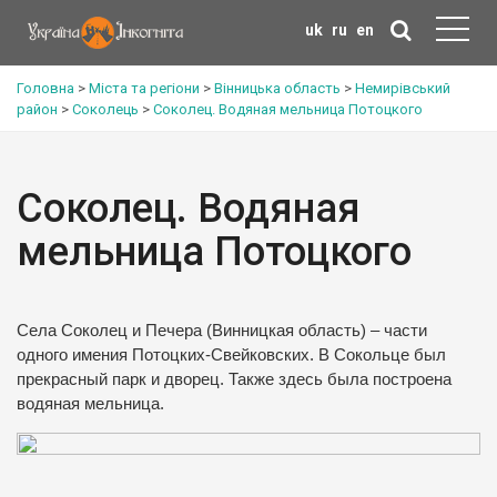
uk
ru
en
Головна
>
Міста та регіони
>
Вінницька область
>
Немирівський
район
>
Соколець
>
Соколец. Водяная мельница Потоцкого
Соколец. Водяная
мельница Потоцкого
Села Соколец и Печера (Винницкая область) – части
одного имения Потоцких-Свейковских. В Сокольце был
прекрасный парк и дворец. Также здесь была построена
водяная мельница.