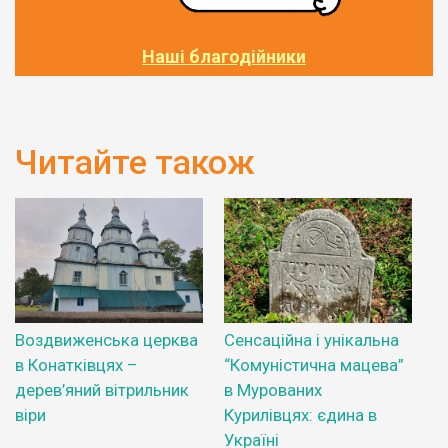
Наші благодійники
Читайте також
Воздвиженська церква
Сенсаційна і унікальна
в Конатківцях –
“Комуністична мацева”
дерев’яний вітрильник
в Мурованих
віри
Курилівцях: єдина в
Україні