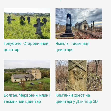
Голубече. Старовинний
Ямпіль. Таємниця
цвинтар
цвинтаря
Болган. Червоний млин і
Кам’яний хрест на
таємничий цвинтар
цвинтарі у Дзигівці 3D