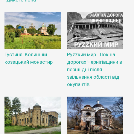
Густиня. Колишній
Руzzкий мир. Шок на
козацький монастир
дорогах Чернігівщини в
перші дні після
звільнення області від
окупантів.