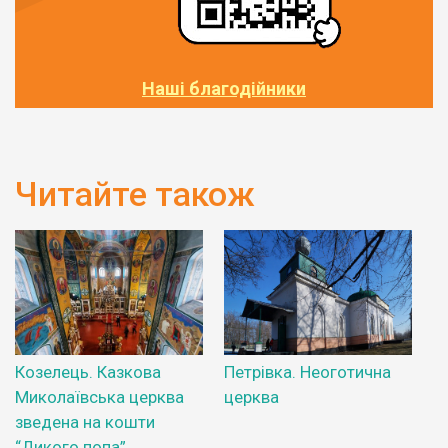
Наші благодійники
Читайте також
Козелець. Казкова
Петрівка. Неоготична
Миколаївська церква
церква
зведена на кошти
“Дикого попа”