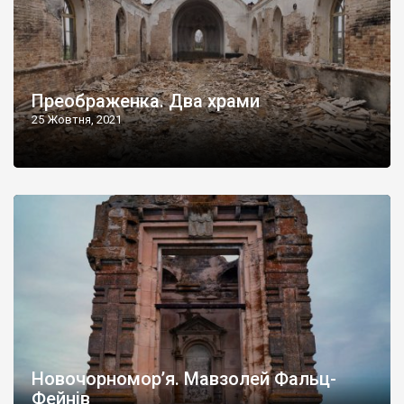
Преображенка. Два храми
25 Жовтня, 2021
Новочорномор’я. Мавзолей Фальц-
Фейнів