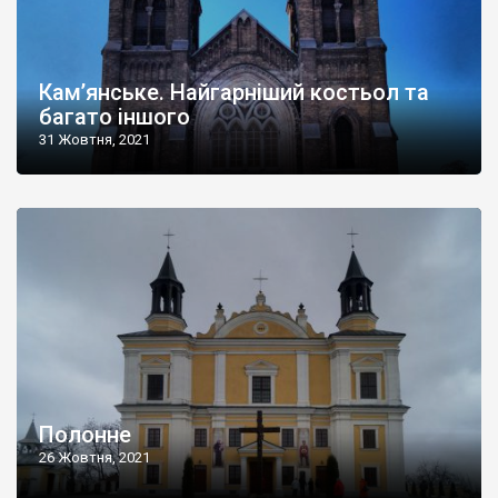
Кам’янське. Найгарніший костьол та
багато іншого
31 Жовтня, 2021
Полонне
26 Жовтня, 2021