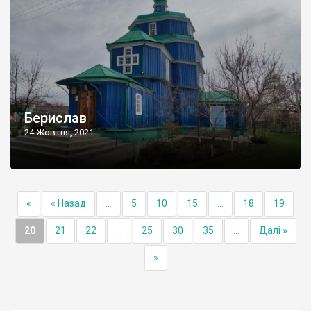
Берислав
24 Жовтня, 2021
«
« Назад
...
5
10
15
...
18
19
20
21
22
...
25
30
35
...
Далі »
»