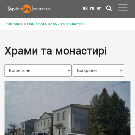
uk
ru
en
Головна
>
>
Пам'ятки
>
Храми та монастирі
Храми та монастирі