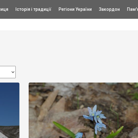
ниця
Історія і традиції
Регіони України
Закордон
Пам'