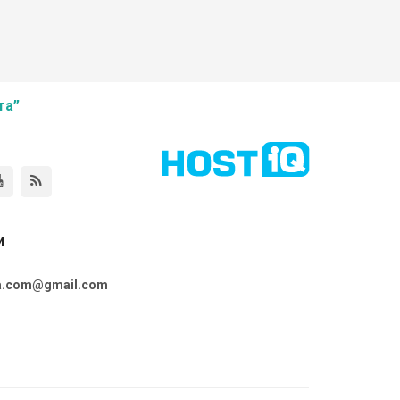
та”
и
ta.com@gmail.com