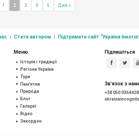
1
2
3
4
5
Далі »
нас
Стати автором
Підтримати сайт “Україна Інкогні
Меню
Підпишіться
Історія і традиції
Регіони України
Тури
Зв'язок з нам
Пам'ятки
Природа
+38 050 9364428
Блог
ukrainaincogni
Галереї
Відео
Закордон