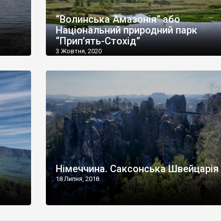
“Волинська Амазонія” або
Національний природний парк
“Прип’ять-Стохід”
3 Жовтня, 2020
Німеччина. Саксонська Швейцарія
18 Липня, 2018