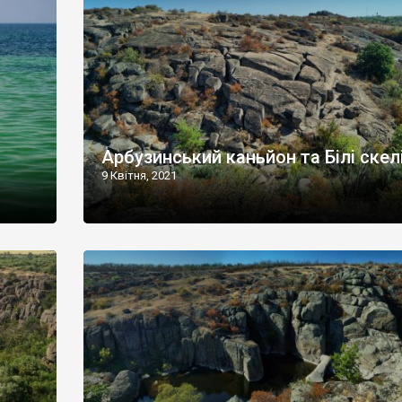
Арбузинський каньйон та Білі скел
9 Квітня, 2021