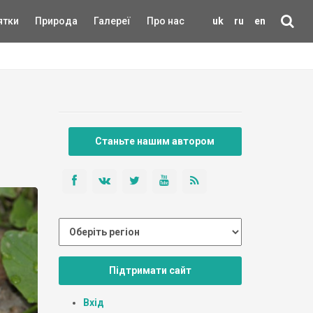
ятки
Природа
Галереї
Про нас
uk
ru
en
Станьте нашим автором
Підтримати сайт
Вхід