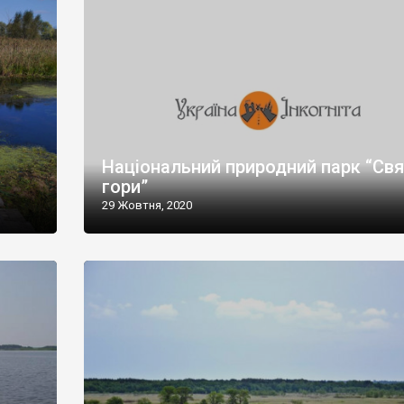
Національний природний парк “Свя
гори”
29 Жовтня, 2020