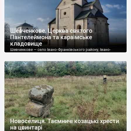
Шевченкове. Церква святого
Пантелеймона та караїмське
кладовище
Шевченкове — село Івано-Франківського району, Івано-
Франківської області. У селі збереглась унікальна пам’ятка
давнини — церква святого Пантелеймона, що вважається
найстарішою в Західній Україні. Село розташоване на
правому березі річки Лімниці біля місця її впадіння у Дністер,
на високому пагорбі, що в народі носить назву Виноградна
гора. Давня назва місцевості – Святий Станіслав. Імям цього
святого […]
Новоселиця. Таємничі козацькі хрести
на цвинтарі