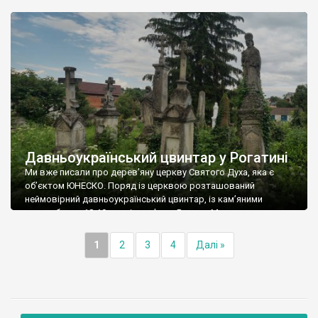
кошти, зібрані студентами Університету банківської справи
НБУ за підтримки Бориса Возницького. На “Аукціоні надій”
були зібрані 220 тисяч грн., які і врятували дерев’яний
шедевр. У Кутах є ще […]
Давньоукраїнський цвинтар у Рогатині
Ми вже писали про дерев’яну церкву Святого Духа, яка є
об’єктом ЮНЕСКО. Поряд із церквою розташований
неймовірний давньоукраїнський цвинтар, із кам’яними
надгробками 18-19 століття. Фото Романа Маленкова.
1
2
3
4
Далі »