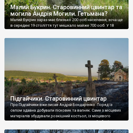
Малий Букрин. Старовинний цвинтар та
могила Андрія Могили. Гетьмана?
Малий Букрин зараз має близько 200 осіб населення, хоча ще
в середині 19 століття тут мешкало майже 700 осіб. У 18
столітті Малий Букрин належав Понятовському – племіннику
короля, а у 19-му – родині Ячевських. Кількість населення в
селі дуже сильно зменшилася під час кровопролитної битви
за Букринський плацдарм у вересні 1943 року, та після […]
Підгайчики. Старовинний цвинтар
Про Підгайчики вже писав Андрій Бондаренко. Поряд із
селом здавна добували пісковик та вапняк. Саме з місцевих
матеріалів збудували розкішний костьол, із місцевого
пісковику робили надгробки для цвинтаря, який зберігся у
селі із 19 століття.