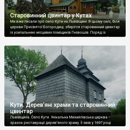
Старовинний цвинтар у Кутах
Ми вже писали про село Кути на Львівщині. В цьому селі, біля
церкви Пресвятої Богородиці, зберігся старовинний цвинтар
із усипальнею місцевих поміщиків Гнєвошів. Поряд із
церквою збереглося кілька хрестів козацького типу. Фото
Романа Маленкова
Кути. Дерев’яні храми та старовинний
цвинтар
Львівщина. Село Кути. Унікальна Михайлівська церква –
зразок реставрації дерев’яного храму. Її звів у 1697 році
тесля Григорій Гебич Сасовський, а відновили її у 2010 році, на