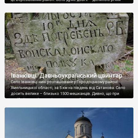
Великий Куяльник воно простяглося майже на десять
кілометрів. А от населення тут зараз небагато – за
інформацією 2021 року зареєстровано у селі 272 особи, але
фактично проживає лише 186. Співставивши розміри села і
кількість населення, можна зрозуміти, […]
Іванківці. Давньоукраїнський цвинтар
Село Іванківці нині розташоване у Городоцькому районі
Хмельницької області, за 5 км на південь від Сатанова. Село
досить велике – близько 1500 мешканців. Дивно, що при
такій кількості жителів, старовинний цвинтар – головна
пам’ятка села, серед чагарників навіть непросто відшукати.
Скільки людей потрібно, щоб вирубати чагарі – хоча б цим
вшанувати пам’ять воїх пращурів. Про […]