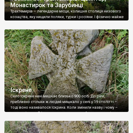
Монастирок та Зарубинці
Трахтемирів – легендарне місце, колишня столиця низового
козацтва, яку нищили поляки, турки і росіяни. І фізично майже
знищили, затопивши заплаву в районі Трахтемирівського
півострова водами Канівського водосховища. Півострів
активно відвідується туристами. Дехто приїздить сюди на
півдня-день, щоб посмакувати красу краєвидів, а дехто
кілька днів мандрує із рюкзаками, називаючи Трахтемирів
місцем сили. На Трахтемирів-Бучацькому півострові (саме […]
Іскрене
Село Іскрене нині мешкає близько 900 осіб. До речі,
приблизно стільки ж людей мешкало у селі у 19 столітті –
тоді воно називалося Іскрина. Коли змінили назву і чому –
нам не відомо. В Іскреному є старовинний цвинтар – він
розташований у центрі села, за пам’ятником жертвам
Голодомору. Він настільки густо заріс бузком, що пройти […]