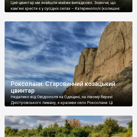
Цей цвинтар ми знайшли майже випадково. Знаючи, що
кам’яні хрести є у сусідніх селах – Катеринополі (колишнє
козацьке місто Кальниболото) та Колодисте (там найбільший
і найефектніший цвинтар), ми вирішили, що у Новоселиці, яка
“приросла” до Катеринополя й має пряму дорогу на
Колодисте, а там велике родовище пісковиків, теж може
мати давньоукраїнські козацькі хрести. Вже у […]
Роксолани. Старовинний козацький
цвинтар
Недалеко від Овідіополя на Одещині, на лівому березі
Дністровського лиману, є красиве село Роксолани. Ці
мальовничі береги, що різко обриваються над водою,
вподобали ще древні греки, які заснували тут місто Ніконій у
6 ст. до н. е. Свого часу ця археологічна знахідка у 40-х роках
19 ст. зробила маленький фурор серед краєзнавців.
Мармуровий бик та […]