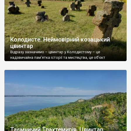
Колодисте. Неймовірний козацький
цвинтар
Відразу зазначимо – цвинтар у Колодистому – це
надзвичайна пам’ятка історії та мистецтва, це об’єкт
історичної пам’яті, якому не багато рівних в Україні, за рівнем
мистецької довершеності. Від хрестів у Колодистому
перехоплює дух. Так, це не замок і не палац, не церква і не
житловий будинок, але візуальна атрактивність цього
старовинного цвинтаря не поступається найвизначнішим […]
Таємничий Трахтемирів. Цвинтар,