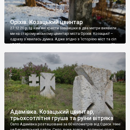
Оріхів. Козацький цвинтар
27.12.20 р. Ці кам’яні хрести заввишки в два метри виявили
ми на старому міському цвинтарі міста Оріхів. Козацькі! –
одразу з’явилась думка. Адже згідно з ‘Історією міст та сіл
УРСР” місто виникло на території козацького зимівника: “За
часів Запорозької Січі козак Лиско поставив на правому
березі Конки великий зимівник. Конка була тоді
повноводною річкою, обабіч […]
Адамівка. Козацький цвинтар,
трьохсотлітня груша та руїни вітряка
Село Адамівка розташоване за 60 кілометрів від Одеси. Нині
це Березівський район. Село дуже довге – долиною річки