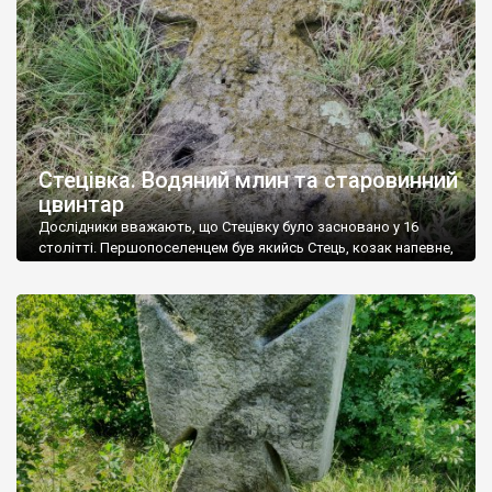
Стецівка. Водяний млин та старовинний
цвинтар
Дослідники вважають, що Стецівку було засновано у 16
столітті. Першопоселенцем був якийсь Стець, козак напевне,
тому й назва відповідна. У 18 столітті мешканців села
закріпачили поляки, а потім росіяни. У середині 19 століття
Стецівка мала майже півтори тисячі осіб населення і була
центром волості. Належала двом панам Федору
Протопопову та Катерині Крицькій. Важко сказати, чи […]