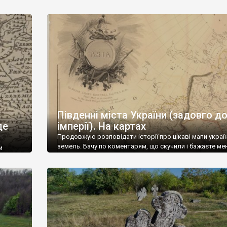
ка
реальними незаперечними доказами. Одне із таких ці
В
відкриттів – докладна, на свій час геніальна, карта 16
phica
року з Амстердаму. В ті часи, дуже коштовна і надзв
h
відповідальна справа. Фундаментальну роботу над н
nder vid
розпочав литовський князь Миколай Криштоф Радзи
у 1586 році, щойно отримав княжий стіл, відправивши 
Південні міста України (задовго д
де
імперії). На картах
Продовжую розповідати історії про цікаві мапи украї
земель. Бачу по коментарям, що скучили і бажаєте мен
и
скоріше повернутись до історичних досліджень.
га досі
Сподіваюсь, що скоро так і відбудеться. А поки ділюс
ійти до
збереженим) Тим паче, що все це актуально, все це п
Південь, де зараз найгарячіше. Це карта Азії, на ній м
ва не
позначені українські території, […]
ідів