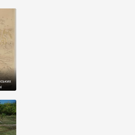
кавих
13
ичайно
ею
віл ще
[…]
о
нських
і
ь
ро наш
айже не