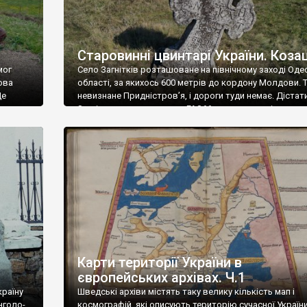
Старовинні цвинтарі України. Коза
мог
Село Загнітків розташоване на північному заході Оде
ова
області, за якихось 600 метрів до кордону Молдови. 
Це
невизнане Придністров’я, і дороги туди немає. Дістат
а
Загніткова, якщо у вас не ГАЗ66, можна лише із коли
ана.
райцентру – із Кодими, причому дорога дуже весела 
кий
спочатку покоцаний асфальт, потім поганенька бетонк
ик.
потім щебнева висипка, трохи грунтовки, й […]
Карти території України в
європейських архівах. Ч.1
країну
Шведські архіви містять таку велику кількість мап і
нголо-
космографій, які описують територію сучасної України