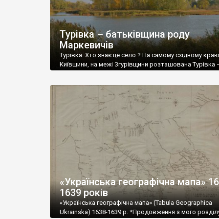
Турівка – батьківщина роду
Маркевичів
Турівка. Хто знає це село ? На самому східному кра
Київщини, на межі Згурівщини розташована Турівка 
справжня Terra Incognita Київського регіону. Історія 
пов’язана з українським старшинським родом Марк
та двома видатними особистостями в історії України,
якими ! Колишній парк Маркевичей у Турівці Тут меш
похований Микола Андрійович Маркевич ( р.ж. […]
«Українська географічна мапа» 16
1639 років
«Українська географічна мапа» (Tabula Geographica
Ukrainska) 1638-1639 р. *Продовження з мого розділ