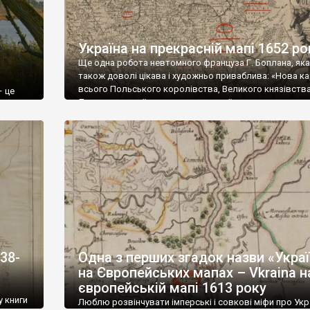
Україна на прекрасній мапі 1652 ро
Ще одна робота невтомного француза Г. Боплана, яка
також доволі цікава і художньо приваблива: «Нова к
ю
всього Польського королівства, Великого князівств
– це
Литовського з їх воєводствами та їх межами доклад
села
виконана Г. Левассером де Бопланом, С[вященної]
евичів
К[оролівської] В[еличності] військовим архітектором і
 і
капітаном». Оригінал був доданий до книги 1652 року
кав і
“Simonis Starovolsci[i] Polonia, nunc denuo recognita et […
38-
Одна з перших згадок назви «Укра
на Європейських мапах – Vkraina н
європейській мапі 1613 року
у книги
Люблю розвінчувати імперські і совкові міфи про Укр