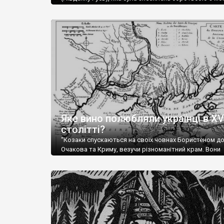
татарами. Звільнивши українців від татарського іга,
не насаджувала їм ні своєї релігії, ні своєї культури.
не відбирали в українців земель, практично не пригн
самобутність та самосвідомість українського народ
Ситуація в Україні докорінно змінилася, коли 1569 ро
Яке вино полюбляли українці в XVI
столітті?
“Козаки спускаються на своїх човнах Бористеном д
Очакова та Криму, везучи різноманітний крам. Вони
продають шкіри, тютюн (kasak-tutun), мотузки, коноп
полотно, вугілля, рибу, а купують сіль, вина, сушені 
олію, мило, ладан, кінське спорядження, овечі тулуп
називаються «повстяками» (postaki)…” “Вино. Крим
виробляє відмінне вино і його вдосталь: воно все д
легке біле і дуже […]