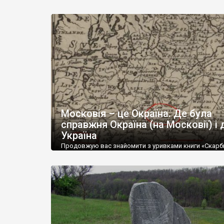
«Скарби шведських архівів»* Перша в історії мапа, я
носить таку назву і є важливою віхою нашої історії. 
шведському архіві вона підписана як “Tabula Geogra
Ukrainska. Ukraina. Dnjepr (söder om Tjernobyl), Don oc
Donaus utflöden i Svarta Havet, Krim. Poltava. Tekinia/Be
[…]
Московія – це Окраїна. Де була
справжня Окраїна (на Московії) і 
Україна
Продовжую вас знайомити з уривками книги «Скарб
шведських архівів», до написання якої доклався. Кни
не вийшла. З відомих причин. Але обов’язково має д
широкого читача (в т.ч. поза Україною), бо пояснює
причини цієї війни. Наприклад, ця мапа Московії ціка
лише тим, що в лівому нижньому куті, знаходимо сус
московитів: Литву і Польщу. […]