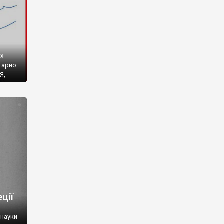
их
гарно.
Я,
ув.
ього
ції
 науки