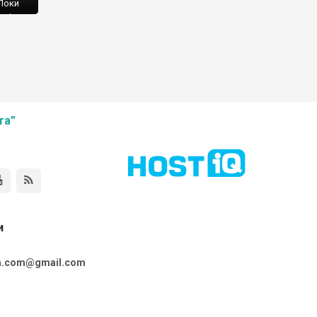
 Поки
 він
 і
аво.
та”
и
ta.com@gmail.com