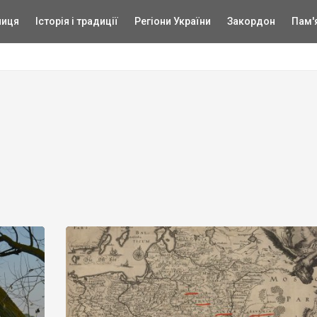
ниця
Історія і традиції
Регіони України
Закордон
Пам'