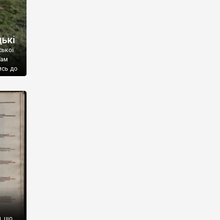
цькі
ської
Там
ись до
шнього
–
а,
, що