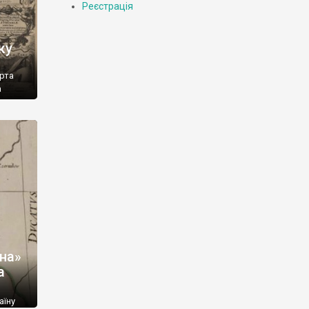
Реєстрація
ку
арта
а
но
]
їна»
а
аїну