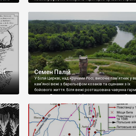
 Литва
лише їх аналіз зможе розповісти нам більше за будь-
 Литовці
підручник історії. Стабільне життя країни, вдалі умови
ічували
зберігання та принцип відкритості офіційних документ
у.
інших, сприяли тому, що мап, які прямо чи опосередк
ку […]
стосуються українських земель, в шведських архівах
накопичилось […]
II
Семен Палій
У Білій Церкві, над кручами Росі, височіє пам’ятник у в
кам’яної вежі з барельєфом козаків та сценами з їх
о
бойового життя. Біля вежі розташована чавунна гарм
ядрами. Гора ця носить ім’я видатного козака – Семе
лі,
Палія. Францішек Замойський так схарактеризував
фрукти,
козацького полковника та його діяльність на теренах
и, котрі
Правобережної України в останніх десятиліттях XVII – 
уже