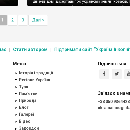
дві невідомі дисертації про українські землі і козаків.
стаття готується, поділюсь цікавим документом. Хоча
я про
не є відкриттям, але в моїй статті потрібен для аналізу
історичної ретроспективи, тому може і іншим буде цік
і до
1
2
3
Далі »
Його вже досліджували та описали українські […]
ти.
нас
Стати автором
Підтримати сайт “Україна Інкогні
Меню
Підпишіться
Історія і традиції
Регіони України
Тури
Зв'язок з нам
Пам'ятки
Природа
+38 050 9364428
Блог
ukrainaincogni
Галереї
Відео
Закордон