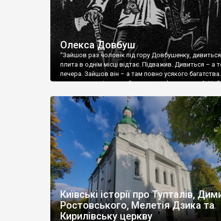
Олекса Довбуш
“Зайшов раз чоловік під гору Довбушенку, дивиться,
плита в однім місці відтає. Підважив. Дивиться – а т
печера. Зайшов він – а там повно усякого багатства.
роздивився він, є, шо брати на дев’ятеро коней. Наб
грошей скільки зміг. Прийшов наступного дня з кіньм
людьми, шукає тої комори – […]
Київські історії про Тупталів, Дим
Ростовського, Мелетія Дзика та
Кирилівську церкву