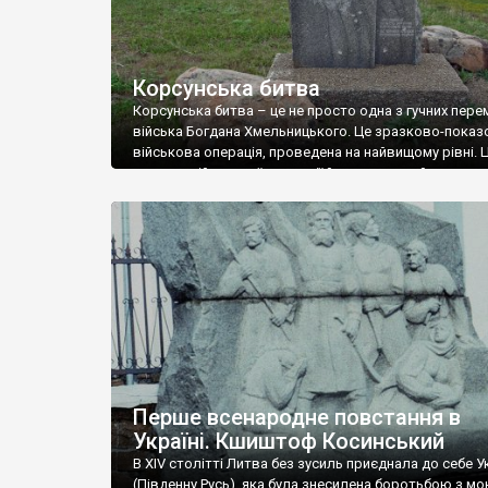
Корсунська битва
Корсунська битва – це не просто одна з гучних пере
війська Богдана Хмельницького. Це зразково-показ
військова операція, проведена на найвищому рівні. 
шедевр військової стратегії й тактики, який указує н
величезний полководницький талант гетьмана Богд
Навіть маючи в активі лише цю перемогу Хмельниць
увійшов би у світову історію як великий воєначальн
Пам’ятний знак на місці […]
Перше всенародне повстання в
Україні. Кшиштоф Косинський
В XIV столітті Литва без зусиль приєднала до себе У
(Південну Русь), яка була знесилена боротьбою з мо