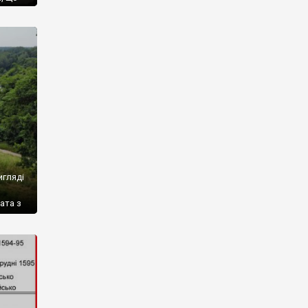
який
 для
ів для
овано
игляді
ата з
на
[…]