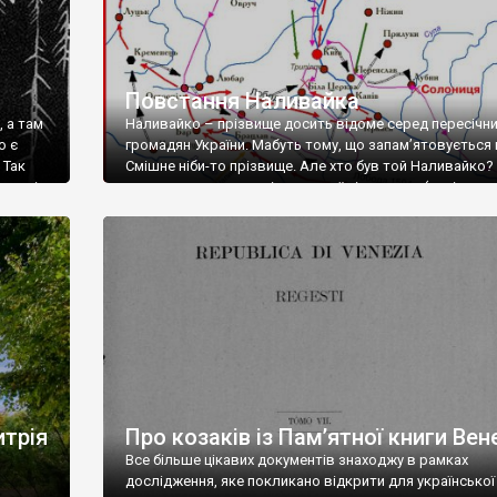
Повстання Наливайка
 а там
Наливайко – прізвище досить відоме серед пересічн
о є
громадян України. Мабуть тому, що запам’ятовується 
 Так
Смішне ніби-то прізвище. Але хто був той Наливайко? 
рав він
перелопативши купу історичної літератури (навіть
и й з
художньої), так і не зміг зрозуміти ким він насправді б
Повстанець, зрадник, розбишака, волоцюга – як його
тільки не називали. Радянська література зробила з н
справжнього революціонера, […]
итрія
Про козаків із Пам’ятної книги Вене
Все більше цікавих документів знаходжу в рамках
дослідження, яке покликано відкрити для української