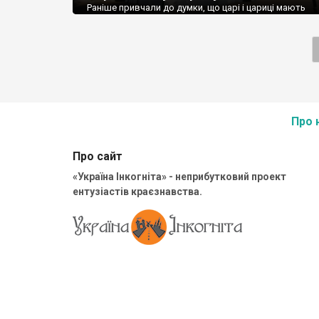
Раніше привчали до думки, що царі і цариці мають
відношення до моєї столиці, якесь право на те, щоб 
них знав, щоб з кожного кутка, кожної екскурсії,
інформ.довідки намагались донести, що вони дотичн
історії славного міста, а справжньої історії Києва і
славетних родин, які її дійсно творили, я і не маю зна
Добре, […]
Про 
Про сайт
«Україна Інкогніта» - неприбутковий проект
ентузіастів краєзнавства.