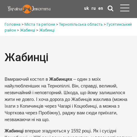
uk
ru
en
Головна
>
Міста та регіони
>
Тернопільська область
>
Гусятинський
район
>
Жабинці
>
Жабинці
Жабинці
Вмираючий костел в
Жабинцях
– один з моїх
найулюбленіших на Тернопіллі. Він, справді, великий,
незвичайний і неповторний. Шкода, що йому залишилося
жити не довго. І хоча дорога до Жабинців жахлива (можна
їхати з Копичинців через Чагарі і Коцюбинці, а можна з
Чорткова через Пробіжну), раджу вам сюди приїхати,
незважаючи ні на що.
Жабинці
вперше згадуються у 1592 році. Як і сусідні