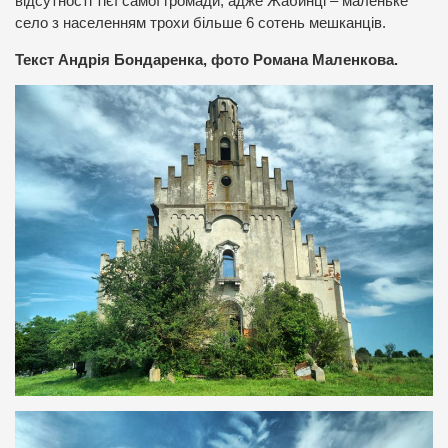
відсутності тієї самої громади, адже Жабинці – маленьке
село з населенням трохи більше 6 сотень мешканців.
Текст Андрія Бондаренка, фото Романа Маленкова.