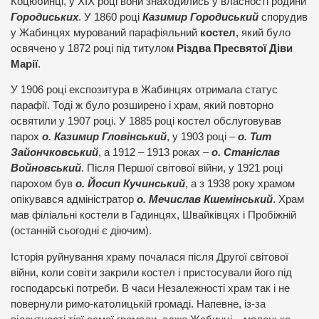
Коцюбинці, у ХІХ році вони знаходились у власності родини
Городиських
. У 1860 році
Казимир Городиський
спорудив
у Жабинцях мурований парафіяльний
костел
, який було
освячено у 1872 році під титулом
Різдва Пресвятої Діви
Марії
.
У 1906 році експозитура в Жабинцях отримала статус
парафії. Тоді ж було розширено і храм, який повторно
освятили у 1907 році. У 1885 році костел обслуговував
парох
о. Казимир Гловінський
, у 1903 році –
о. Тит
Зайончковський
, а 1912 – 1913 роках –
о. Станіслав
Войновський
. Після Першої світової війни, у 1921 році
парохом був
о. Йосип Кучинський
, а з 1938 року храмом
опікувався адміністратор
о. Мечислав Кшемінський
. Храм
мав філіальні костели в Гадинцях, Швайківцях і Пробіжній
(останній сьогодні є діючим).
Історія руйнування храму почалася після Другої світової
війни, коли совіти закрили костел і пристосували його під
господарські потреби. В часи Незалежності храм так і не
повернули римо-католицькій громаді. Напевне, із-за