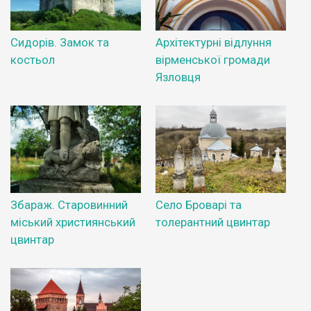
Сидорів. Замок та
Архітектурні відлуння
костьол
вірменської громади
Язловця
Збараж. Старовинний
Село Броварі та
міський християнський
толерантний цвинтар
цвинтар