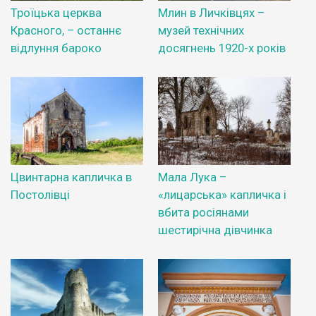
Троїцька церква
Млин в Личківцях –
Красного, – останнє
музей технічних
відлуння бароко
досягнень 1920-х років
Цвинтарна капличка в
Мала Лука –
Постолівці
«лицарська» капличка і
вбита росіянами
шестирічна дівчинка