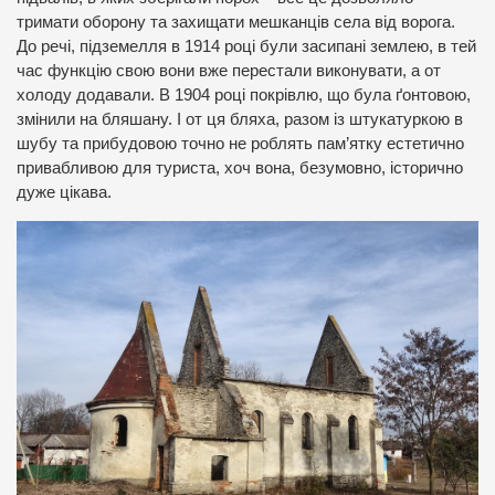
тримати оборону та захищати мешканців села від ворога.
До речі, підземелля в 1914 році були засипані землею, в тей
час функцію свою вони вже перестали виконувати, а от
холоду додавали. В 1904 році покрівлю, що була ґонтовою,
змінили на бляшану. І от ця бляха, разом із штукатуркою в
шубу та прибудовою точно не роблять пам’ятку естетично
привабливою для туриста, хоч вона, безумовно, історично
дуже цікава.