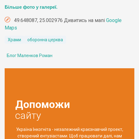
Більше фото у галереї.
49.648087, 25.002976 Дивитись на мапі
Google
Maps
Храми
оборонна церква
Блог Маленков Роман
Допоможи
сайту
Україна Інкогніта - незалежний краєзнавчий проект,
створений ентузіастами. Щоб працювати далі, нам