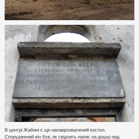
В центрі Жабині є ще напаврозвалений костел.
Споруджений він був, як свідчить напис на дошці над