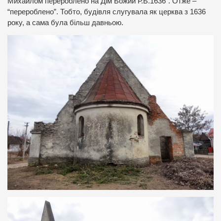
Михайлом перероблено на Дім Божий Р.Б.1636”. Отже –
“перероблено”. Тобто, будівля слугувала як церква з 1636
року, а сама була більш давньою.