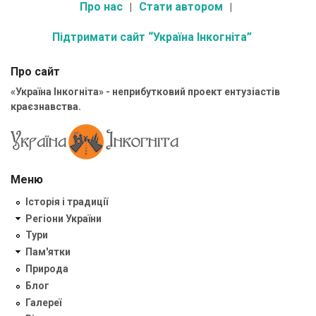
Про нас
Стати автором
Підтримати сайт “Україна Інкогніта”
Про сайт
«Україна Інкогніта» - неприбутковий проект ентузіастів
краєзнавства.
Меню
Історія і традиції
Регіони України
Тури
Пам'ятки
Природа
Блог
Галереї