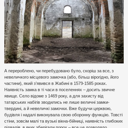
А перероблено, чи перебудовано було, скоріш за все, з
невеличкого місцевого замочка (або, більш вірогідно, його
частини), який з’явився в Жабині в 1579-1585 роках.
Наявність замка в ті часи в поселеннях – досить звичне
явище. Село відоме з 1469 року, а для захисту від
татарських набігів зводились не лише величні замки-
твердині, а й невеличкі замочки. Вже будучи церквою,
будівля і надалі виконувала свою оборонну функцію. Товсті
стіни, зовсім малі та вузькі вікна-бійниці, наявність глибоких
підвалів, в яких зберігали порох – все це дозволяло