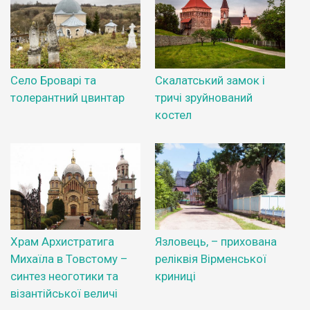
Село Броварі та
Скалатський замок і
толерантний цвинтар
тричі зруйнований
костел
Храм Архистратига
Язловець, – прихована
Михаїла в Товстому –
реліквія Вірменської
синтез неоготики та
криниці
візантійської величі