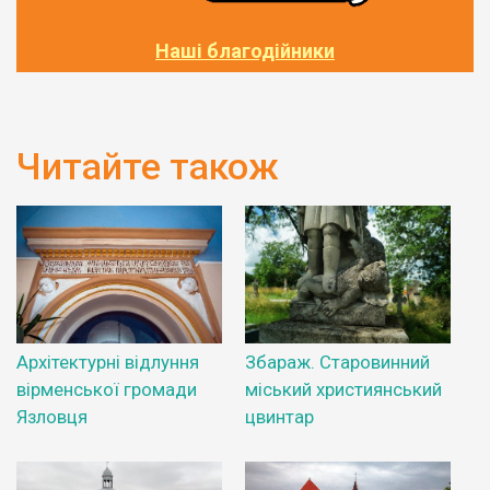
Наші благодійники
Читайте також
Архітектурні відлуння
Збараж. Старовинний
вірменської громади
міський християнський
Язловця
цвинтар