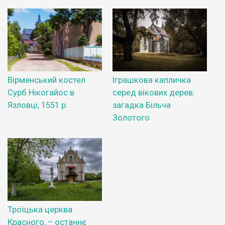
Вірменський костел
Іграшкова капличка
Сурб Нікогайос в
серед вікових дерев:
Язловці, 1551 р.
загадка Більча
Золотого
Троїцька церква
Красного, – останнє