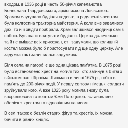
входом, в 1936 році в честь 50-річчя капеланства
Болеслава Твардовського, архієпископа Львівського.
Храмом слугувала будівля недовго, в радянські часи там
була колгоспна тракторна майстерня. А коли вже завалився
дах, то й її звідти прибрали. Храм залишився наодинці сам з
собою. Був шанс врятувати будівлю. Церква далеченько,
та й не вміщає всіх прихожан, от і задумали, що колишній
костел можна було б пристосувати під ще одну церкву. Але
задумка так і залишилась задумкою.
Біля села на пагорбі є ще одна цікава пам’ятка. В 1875 році
було встановлено хрест на могилі тих, хто загинув в битві з
військом паші Ібрагіма Шишмана в липні 1675 р., тобто в
пам’ять до 200-річчя події. У першу світову німецькі солдати
зруйнували його. А вже 1925 року могила знову була
впорядкована та коштом Єжи Потоцького встановлено
обеліск з хрестом та відповідним написом.
В селі також є безліч старих фігур та хрестів, їх можна
бачити в різних кінцях.