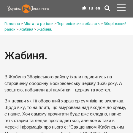
uk
ru
en
Головна
>
Міста та регіони
>
Тернопільська область
>
Зборівський
район
>
Жабиня
>
Жабиня.
Жабиня.
В Жабиню Зборівського району їхали подивитись на
старовинну оборонну Воскресенську церкву 1636 року. А
зрештою, побачили дві пам’ятки – церкву та костел.
Вік церкви як і її оборонний характер сумнівів не викликав.
Щодо віку, то на плиті, що вмурована над входом до храму,
є напис. Хоч самому прочитати буде вже складно, напис
геть старий та ледве проглядається, але все ж таки в
мережі інформація про нього є: “Священиком Жабинським