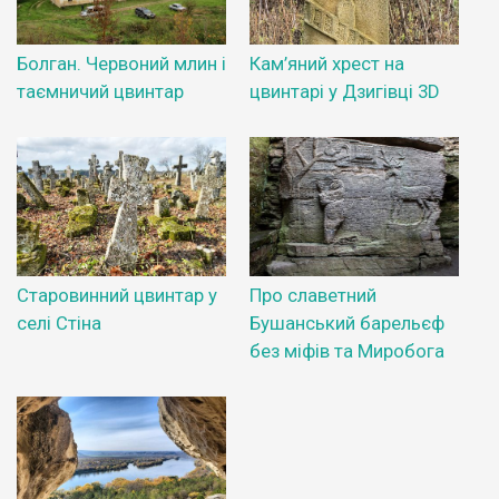
Болган. Червоний млин і
Кам’яний хрест на
таємничий цвинтар
цвинтарі у Дзигівці 3D
Старовинний цвинтар у
Про славетний
селі Стіна
Бушанський барельєф
без міфів та Миробога