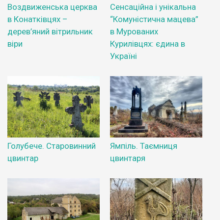
Воздвиженська церква
Сенсаційна і унікальна
в Конатківцях –
“Комуністична мацева”
дерев’яний вітрильник
в Мурованих
віри
Курилівцях: єдина в
Україні
Голубече. Старовинний
Ямпіль. Таємниця
цвинтар
цвинтаря