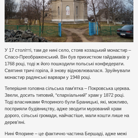
У 17 столітті, там де нині село, стояв козацький монастир –
Спасо-Преображенський. Він був прихистком гайдамаків у
1768 році, тоді ж його пошкодили польські конфедерати.
Святиня тричі горіла, й знову відновлювалася. Зруйнували
монастир радянські варвари у 1948 році.
Теперішня головна сільська пам’ятка – Покровська церква.
Звели, досить типовий, “єпархіальний” храм у 1872 році.
Тоді власниками Флориного були Браницькі, які, можливо,
посприяли будівництву, адже зводити мурований храм
дорого, сільські громади, найчастіше, мали кошти лише на
дерев’яні.
Нині Флорине – це фактично частина Бершаді, адже межі