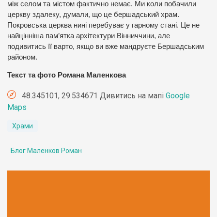
між селом та містом фактично немає. Ми коли побачили
церкву здалеку, думали, що це бершадський храм.
Покровська церква нині перебуває у гарному стані. Це не
найцінніша пам’ятка архітектури Вінниччини, але
подивитись її варто, якщо ви вже мандруєте Бершадським
районом.
Текст та фото Романа Маленкова
48.345101, 29.534671 Дивитись на мапі
Google
Maps
Храми
Блог Маленков Роман