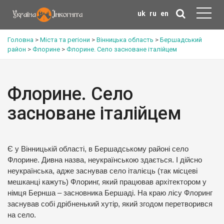
uk
ru
en
Головна
>
Міста та регіони
>
Вінницька область
>
Бершадський
район
>
Флорине
>
Флорине. Село засноване італійцем
Флорине. Село
засноване італійцем
Є у Вінницькій області, в Бершадському районі село
Флорине. Дивна назва, неукраїнською здається. І дійсно
неукраїнська, адже заснував село італієць (так місцеві
мешканці кажуть) Флоринг, який працював архітектором у
німця Бернша – засновника Бершаді. На краю лісу Флоринг
заснував собі дрібненький хутір, який згодом перетворився
на село.