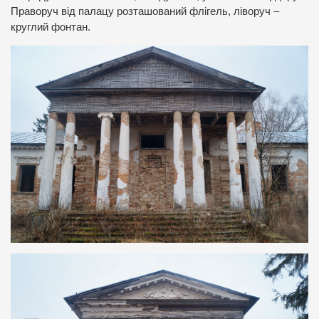
Праворуч від палацу розташований флігель, ліворуч –
круглий фонтан.