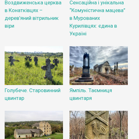
Воздвиженська церква
Сенсаційна і унікальна
в Конатківцях –
“Комуністична мацева”
дерев’яний вітрильник
в Мурованих
віри
Курилівцях: єдина в
Україні
Голубече. Старовинний
Ямпіль. Таємниця
цвинтар
цвинтаря