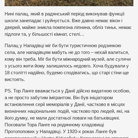
Нині палац, який в радянський період виконував функції
школи занепадає і руйнується. Вже давно немає вікон і
дверей, майже зникла помпезна ліпнина, обліз тиньк, немає
підлоги та, у більшості кімнат, стелі…
Палац у Нападівці міг би бути туристичною родзинкою
села, але нападівцям мабуть не до того – нехай валиться,
кому він треба. Міг би бути міжнародний музей, але сулячи
з усього жити йому залишилось недовго. Хоча будували у
18 столітті надійно, будемо сподіватись, що старі стіни ще
вистоять.
PS. Тор Ланге вважається у Данії дійсно видатною особою,
а не просто забутим імігрантом. Він був ініціатором
встановлення серії меморіалів у Данії, частково в місцях
визначних національних подій, частково про людей, які, на
його думку, не мали достатньої поваги на батьківщині.
Поховали Тора Ланге на родинному кладовищі
Протопопових у Нападівці. У 1920-х роках Ланге був