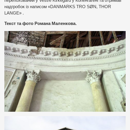
перепохований у Vestre Kirkegård у Копенгагені та отримав
надгробок із написом «DANMARKS TRO SØN, THOR
LANGE» .
Текст та фото Романа Маленкова.