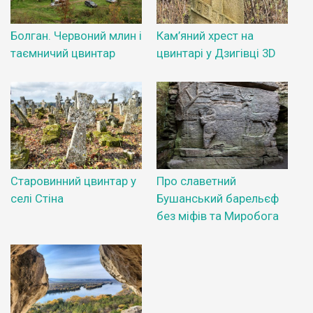
Болган. Червоний млин і
Кам’яний хрест на
таємничий цвинтар
цвинтарі у Дзигівці 3D
Старовинний цвинтар у
Про славетний
селі Стіна
Бушанський барельєф
без міфів та Миробога