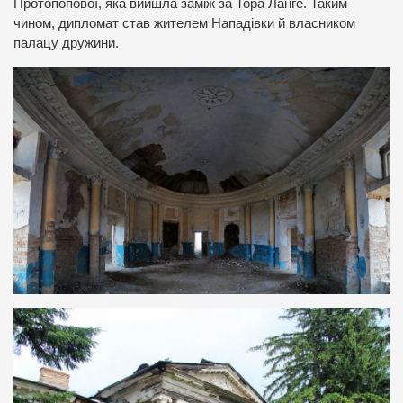
Протопопової, яка вийшла заміж за Тора Ланге. Таким
чином, дипломат став жителем Нападівки й власником
палацу дружини.