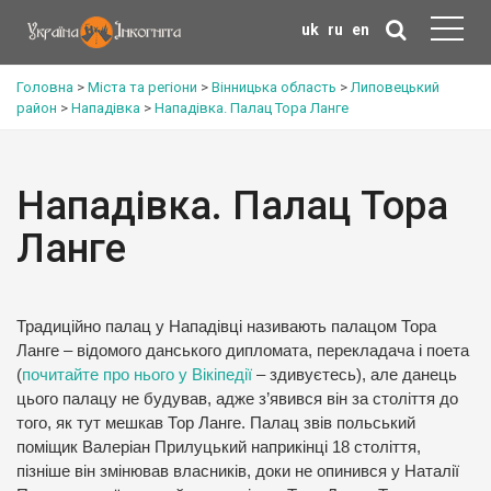
uk
ru
en
Головна
>
Міста та регіони
>
Вінницька область
>
Липовецький
район
>
Нападівка
>
Нападівка. Палац Тора Ланге
Нападівка. Палац Тора
Ланге
Традиційно палац у Нападівці називають палацом Тора
Ланге – відомого данського дипломата, перекладача і поета
(
почитайте про нього у Вікіпедії
– здивуєтесь), але данець
цього палацу не будував, адже з’явився він за століття до
того, як тут мешкав Тор Ланге. Палац звів польський
поміщик Валеріан Прилуцький наприкінці 18 століття,
пізніше він змінював власників, доки не опинився у Наталії