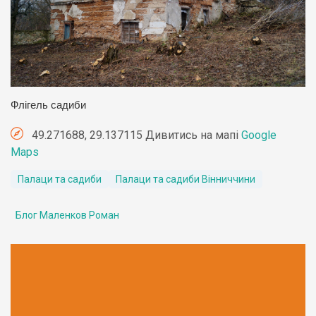
Флігель садиби
49.271688, 29.137115 Дивитись на мапі
Google
Maps
Палаци та садиби
Палаци та садиби Вінниччини
Блог Маленков Роман