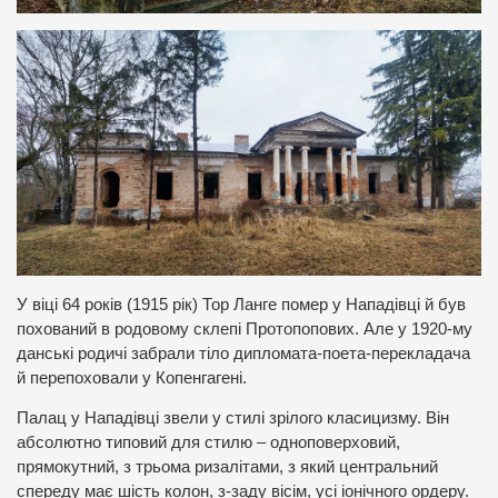
У віці 64 років (1915 рік) Тор Ланге помер у Нападівці й був
похований в родовому склепі Протопопових. Але у 1920-му
данські родичі забрали тіло дипломата-поета-перекладача
й перепоховали у Копенгагені.
Палац у Нападівці звели у стилі зрілого класицизму. Він
абсолютно типовий для стилю – одноповерховий,
прямокутний, з трьома ризалітами, з який центральний
спереду має шість колон, з-заду вісім, усі іонічного ордеру.