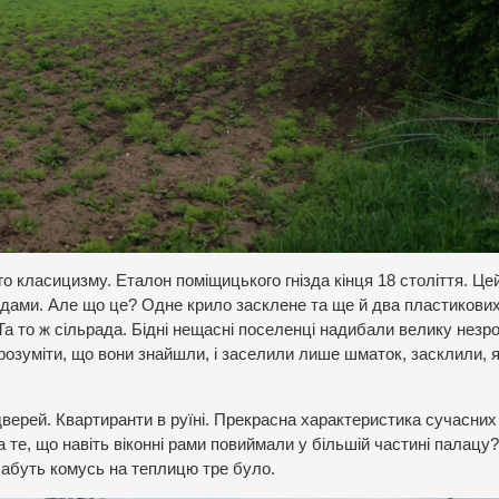
го класицизму. Еталон поміщицького гнізда кінця 18 століття. Це
родами. Але що це? Одне крило засклене та ще й два пластикових
Та то ж сільрада. Бідні нещасні поселенці надибали велику незр
озуміти, що вони знайшли, і заселили лише шматок, засклили, 
і дверей. Квартиранти в руїні. Прекрасна характеристика сучасних
на те, що навіть віконні рами повиймали у більшій частині палацу?
Мабуть комусь на теплицю тре було.