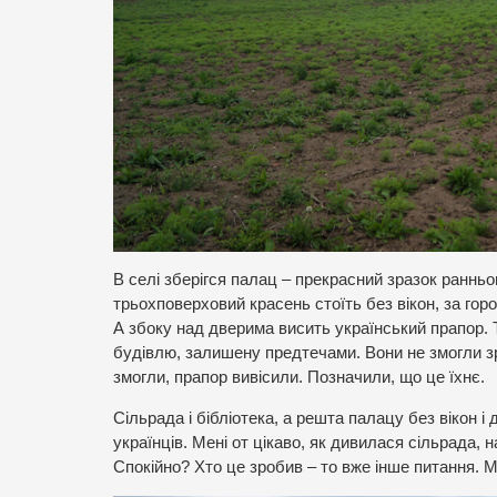
В селі зберігся палац – прекрасний зразок ранньо
трьохповерховий красень стоїть без вікон, за го
А збоку над дверима висить український прапор. 
будівлю, залишену предтечами. Вони не змогли зр
змогли, прапор вивісили. Позначили, що це їхнє.
Сільрада і бібліотека, а решта палацу без вікон 
українців. Мені от цікаво, як дивилася сільрада, 
Спокійно? Хто це зробив – то вже інше питання. 