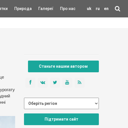
ятки
Природа
Галереї
Про нас
uk
ru
en
Станьте нашим автором
 це
сурогату
адний
нні
Підтримати сайт