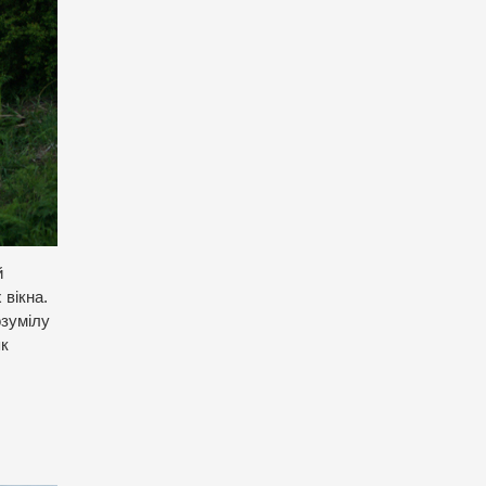
й
 вікна.
озумілу
як