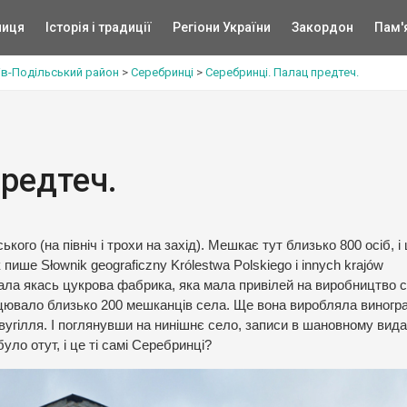
ниця
Історія і традиції
Регіони України
Закордон
Пам'
ів-Подільський район
>
Серебринці
>
Серебринці. Палац предтеч.
предтеч.
ого (на північ і трохи на захід). Мешкає тут близько 800 осіб, і
пише Słownik geograficzny Królestwa Polskiego i innych krajów
ювала якась цукрова фабрика, яка мала привілей на виробництво 
працювало близько 200 мешканців села. Ще вона виробляла виногр
е вугілля. І поглянувши на нинішнє село, записи в шановному вида
ло отут, і це ті самі Серебринці?