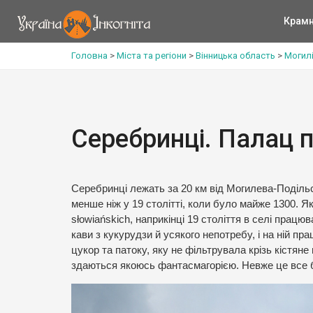
Крам
Головна
>
Міста та регіони
>
Вінницька область
>
Могил
Серебринці. Палац 
Серебринці лежать за 20 км від Могилева-Подільськ
менше ніж у 19 столітті, коли було майже 1300. Як 
słowiańskich, наприкінці 19 століття в селі прац
кави з кукурудзи й усякого непотребу, і на ній 
цукор та патоку, яку не фільтрувала крізь кістян
здаються якоюсь фантасмагорією. Невже це все бу