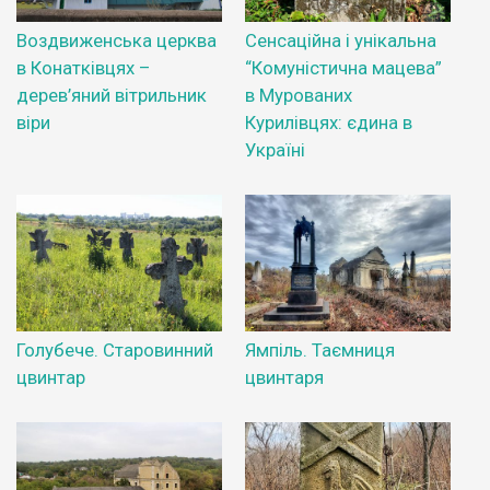
Воздвиженська церква
Сенсаційна і унікальна
в Конатківцях –
“Комуністична мацева”
дерев’яний вітрильник
в Мурованих
віри
Курилівцях: єдина в
Україні
Голубече. Старовинний
Ямпіль. Таємниця
цвинтар
цвинтаря