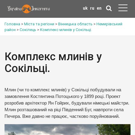
uk
ru
en
Головна
>
Міста та регіони
>
Вінницька область
>
Немирівський
район
>
Сокілець
>
Комплекс млинів у Сокільці.
Комплекс млинів у
Сокільці.
Млин (чи то комплекс млинів) у Сокільці побудували на
замовлення Костянтина Потоцького у 1899 році. Проект
розробив архітектор Ян Гойрих, будували німецькі майстри.
Млин розташований на ріці Південний Буг, навпроти села
Печера. Вже давно не працює, частково поруйнований.