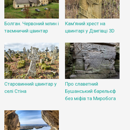
Болган. Червоний млин і
Кам’яний хрест на
таємничий цвинтар
цвинтарі у Дзигівці 3D
Старовинний цвинтар у
Про славетний
селі Стіна
Бушанський барельєф
без міфів та Миробога