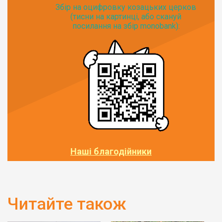
Збір на оцифровку козацьких церков
(тисни на картинці, або скануй
посилання на збір monobank):
Наші благодійники
Читайте також