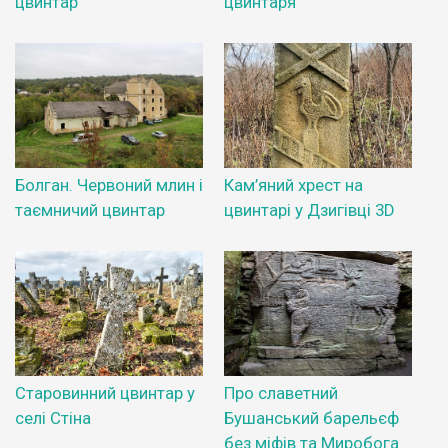
цвинтар
цвинтаря
Болган. Червоний млин і
Кам’яний хрест на
таємничий цвинтар
цвинтарі у Дзигівці 3D
Старовинний цвинтар у
Про славетний
селі Стіна
Бушанський барельєф
без міфів та Миробога