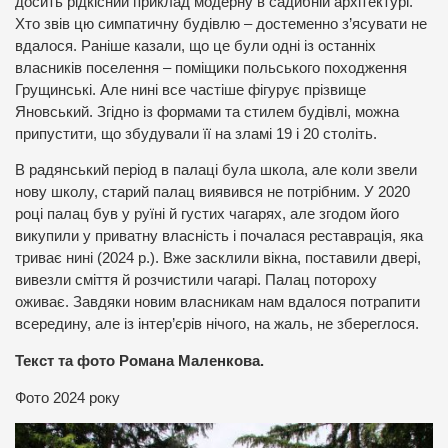
досить рідкісний приклад модерну в садибній архітектурі.
Хто звів цю симпатичну будівлю – достеменно з’ясувати не
вдалося. Раніше казали, що це були одні із останніх
власників поселення – поміщики польського походження
Грущинські. Але нині все частіше фігурує прізвище
Яновський. Згідно із формами та стилем будівлі, можна
припустити, що збудували її на зламі 19 і 20 століть.
В радянський період в палаці була школа, але коли звели
нову школу, старий палац виявився не потрібним. У 2020
році палац був у руїні й густих чагарях, але згодом його
викупили у приватну власність і почалася реставрація, яка
триває нині (2024 р.). Вже засклили вікна, поставили двері,
вивезли сміття й розчистили чагарі. Палац потороху
оживає. Завдяки новим власникам нам вдалося потрапити
всередину, але із інтер’єрів нічого, на жаль, не збереглося.
Текст та фото Романа Маленкова.
Фото 2024 року