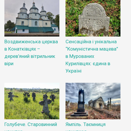
Воздвиженська церква
Сенсаційна і унікальна
в Конатківцях –
“Комуністична мацева”
дерев’яний вітрильник
в Мурованих
віри
Курилівцях: єдина в
Україні
Голубече. Старовинний
Ямпіль. Таємниця