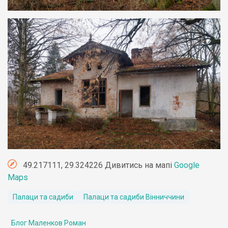
49.217111, 29.324226 Дивитись на мапі
Google
Maps
Палаци та садиби
Палаци та садиби Вінниччини
Блог Маленков Роман