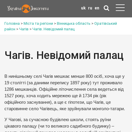
uk
ru
en
Головна
>
Міста та регіони
>
Вінницька область
>
Оратівський
район
>
Чагів
>
Чагів. Невідомий палац
Чагів. Невідомий палац
В нинішньому селі Чагів мешкає менше 800 осіб, хоча ще у
19 столітті (за даними перепису 1897 року) тут проживало
1286 мешканців. Офіційне літочислення села ведеться від
1527 року, хоча ходить мережею ще й 1734 рік (рік
офіційного заснування), а ще є гіпотези, що Чагів, це
старовинне село Чагівець, яке зруйнували монголо-татари.
У Чагові, за сучасною будівлею школи, стоять руїни
цікавого палацу (чи то великого садибного будинку) –