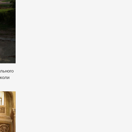
ального
 коли