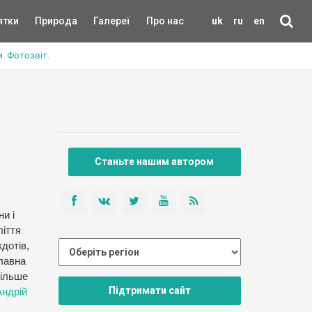
ятки
Природа
Галереї
Про нас
uk
ru
en
. Фотозвіт.
Станьте нашим автором
и і
ліття
дотів,
славна
більше
Підтримати сайт
Андрій