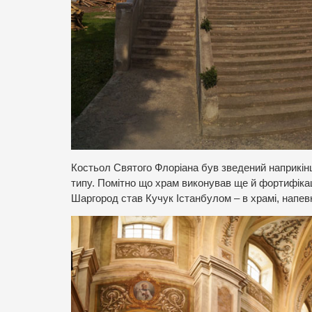
Костьол Святого Флоріана був зведений наприкінці
типу. Помітно що храм виконував ще й фортифікацій
Шаргород став Кучук Істанбулом – в храмі, напев