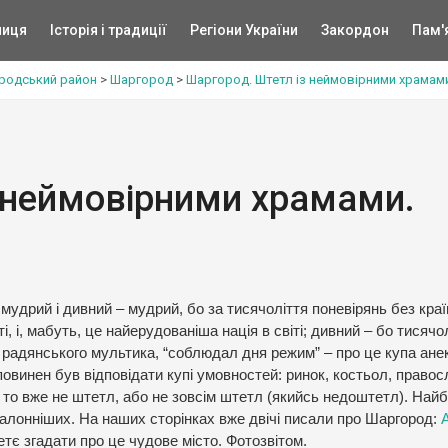
ниця
Історія і традиції
Регіони України
Закордон
Пам'
родський район
>
Шаргород
>
Шаргород. Штетл із неймовірними храмами
 неймовірними храмами.
мудрий і дивний – мудрий, бо за тисячоліття поневірянь без країн
і, і, мабуть, це найерудованіша нація в світі; дивний – бо тисячо
із радянського мультика, “соблюдал дня режим” – про це купа анек
 повинен був відповідати купі умовностей: ринок, костьол, право
є – то вже не штетл, або не зовсім штетл (якийсь недоштетл). Най
еталонніших. На наших сторінках вже двічі писали про Шаргород:
етє згадати про це чудове місто. Фотозвітом.