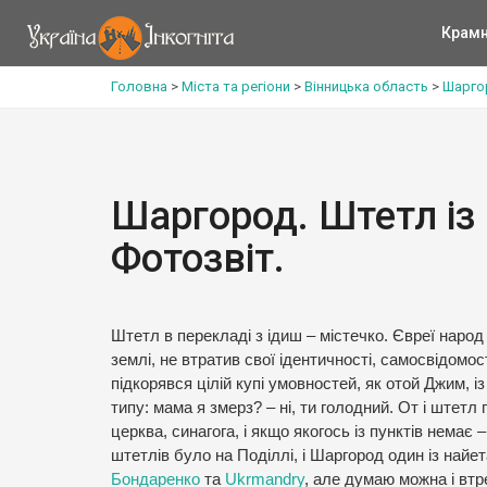
Крам
Головна
>
Міста та регіони
>
Вінницька область
>
Шарго
Шаргород. Штетл із
Фотозвіт.
Штетл в перекладі з ідиш – містечко. Євреї народ 
землі, не втратив свої ідентичності, самосвідомост
підкорявся цілій купі умовностей, як отой Джим, 
типу: мама я змерз? – ні, ти голодний. От і штетл
церква, синагога, і якщо якогось із пунктів нема
штетлів було на Поділлі, і Шаргород один із най
Бондаренко
та
Ukrmandry
, але думаю можна і втр