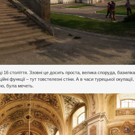
 16 століття. Ззовні це досить проста, велика споруда, базилік
ні функції – тут товстелезні стіни. А в часи турецької окупації,
но, була мечеть.