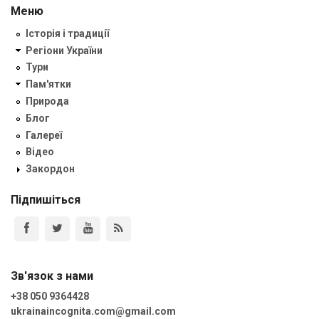
Меню
Історія і традиції
Регіони України
Тури
Пам'ятки
Природа
Блог
Галереї
Відео
Закордон
Підпишіться
Зв'язок з нами
+38 050 9364428
ukrainaincognita.com@gmail.com