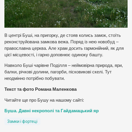
В центрі Буші, на пригорку, де стояв колись замок, стоїть
реконструйована замкова вежа. Поряд із нею новобуд –
православна церква. Але храм досить гармонійний, як для
цієї місцевості, і гарно доповнює одиноку башту.
Навколо Буші чарівне Поділля – неймовірна природа, яри,
балки, річкові долини, пагорби, пісковикові скелі. Тут
неодмінно потрібно побувати.
Текст та фото Романа Маленкова
Читайте ще про Бушу на нашому сайті:
Буша. Давні некрополі та Гайдамацький яр
Замки і фортеці