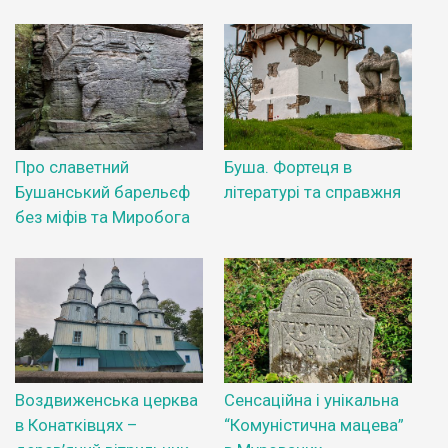
Про славетний
Буша. Фортеця в
Бушанський барельєф
літературі та справжня
без міфів та Миробога
Воздвиженська церква
Сенсаційна і унікальна
в Конатківцях –
“Комуністична мацева”