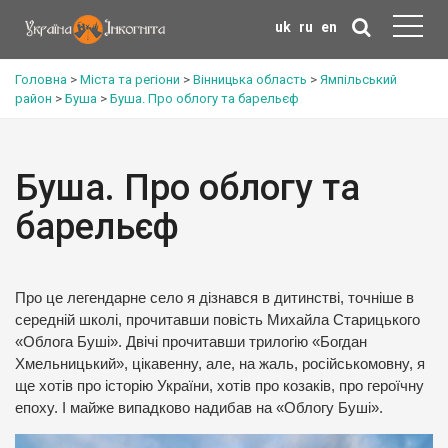
uk
ru
en
Головна
>
Міста та регіони
>
Вінницька область
>
Ямпільський
район
>
Буша
>
Буша. Про облогу та барельєф
Буша. Про облогу та
барельєф
Про це легендарне село я дізнався в дитинстві, точніше в
середній школі, прочитавши повість Михайла Старицького
«Облога Буші». Двічі прочитавши трилогію «Богдан
Хмельницький», цікавенну, але, на жаль, російськомовну, я
ще хотів про історію України, хотів про козаків, про героїчну
епоху. І майже випадково надибав на «Облогу Буші».