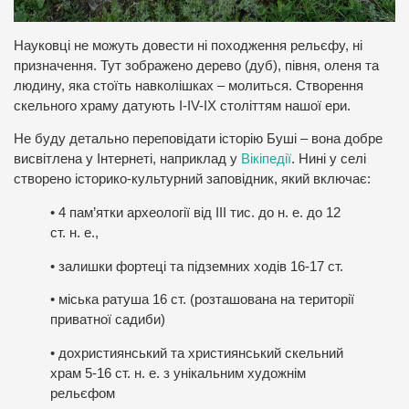
Науковці не можуть довести ні походження рельєфу, ні
призначення. Тут зображено дерево (дуб), півня, оленя та
людину, яка стоїть навколішках – молиться. Створення
скельного храму датують I-IV-IX століттям нашої ери.
Не буду детально переповідати історію Буші – вона добре
висвітлена у Інтернеті, наприклад у
Вікіпедії
. Нині у селі
створено історико-культурний заповідник, який включає:
• 4 пам’ятки археології від ІІІ тис. до н. е. до 12
ст. н. е.,
• залишки фортеці та підземних ходів 16-17 ст.
• міська ратуша 16 ст. (розташована на території
приватної садиби)
• дохристиянський та християнський скельний
храм 5-16 ст. н. е. з унікальним художнім
рельєфом