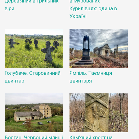
дерев’яний вітрильник
в Мурованих
віри
Курилівцях: єдина в
Україні
Голубече. Старовинний
Ямпіль. Таємниця
цвинтар
цвинтаря
Болган. Червоний млин і
Кам’яний хрест на