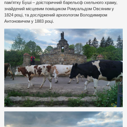
пам’ятку Буші – доісторичний барельєф скельного храму,
знайдений місцевим поміщиком Ромуальдом Овсяним у
1824 році, та досліджений археологом Володимиром
Антоновичем у 1883 році.