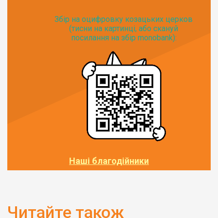
Збір на оцифровку козацьких церков
(тисни на картинці, або скануй
посилання на збір monobank):
Наші благодійники
Читайте також