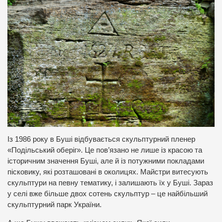
Із 1986 року в Буші відбувається скульптурний пленер
«Подільський оберіг». Це пов’язано не лише із красою та
історичним значення Буші, але й із потужними покладами
пісковику, які розташовані в околицях. Майстри витесують
скульптури на певну тематику, і залишають їх у Буші. Зараз
у селі вже більше двох сотень скульптур – це найбільший
скульптурний парк України.