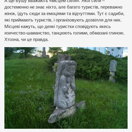
А ще Бушу вважають «місцем сили». Якої сили –
достеменно не знає ніхто, але багато туристів, переважно
жінок, їдуть сюди за емоціями та відчуттями. Тут є садиби,
які приймають туристів, і організовують дозвілля для них.
Місцеві кажуть, що деякі туристки сповідують якесь
язичество-шаманство, танцюють голими, обмазані глиною.
Хтозна, чи це правда.