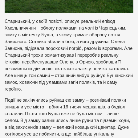
Старицький, у своїй повісті, описує реальний епізод
Хмельниччини – облогу поляками, на чолі із Чарнецьким,
замку в містечку Буша, в якому тримає оборону сотня
Зависного. Сотника вбили в бою, а його дружина, Олена
Зависна, підірвала пороховий погріб, разом із ворогами. Але
Старицький трохи романтизував і переробив реальну
історію, перейменувавши Олену, в Орисю, зробивши її
незаміжньою дівчиною, яка закохалася у поляка-католика.
Але кінець той самий – страшний вибух руйнує Бушанський
замок, ховаючи під уламками загін поляків, та й саму
героїню.
Події не закінчились руйнацією замку – розгнівані поляки
знищили усе місто – вбили 16 тисяч мешканців, а будівлі
спалили. Після того Буша вже не була містом – лише
селом. Від замку залишились лише руїни та підземні ходи,
а від захисників замку – великий козацький цвинтар. Дуже
хотілося усе це побачити, а ще найбільш унікальну