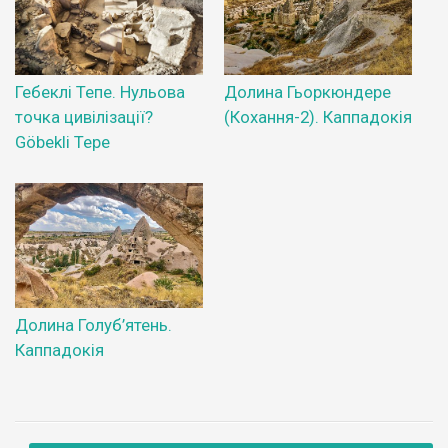
Гебеклі Тепе. Нульова
Долина Гьоркюндере
точка цивілізації?
(Кохання-2). Каппадокія
Göbekli Tepe
Долина Голуб’ятень.
Каппадокія