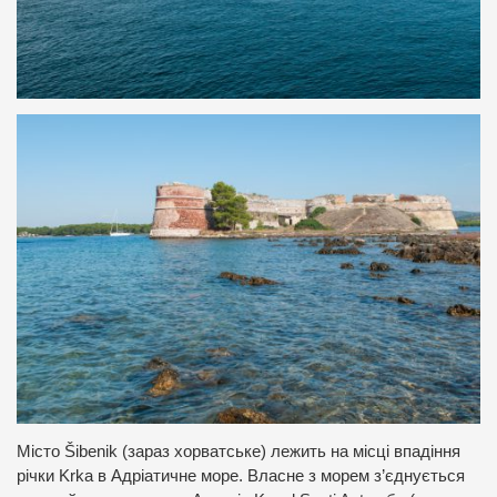
Місто Šibenik (зараз хорватське) лежить на місці впадіння
річки Krka в Адріатичне море. Власне з морем з’єднується