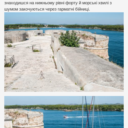
знаходишся на нижньому рівні форту й морські хвилі з
шумом закочуються через гарматні бійниці.