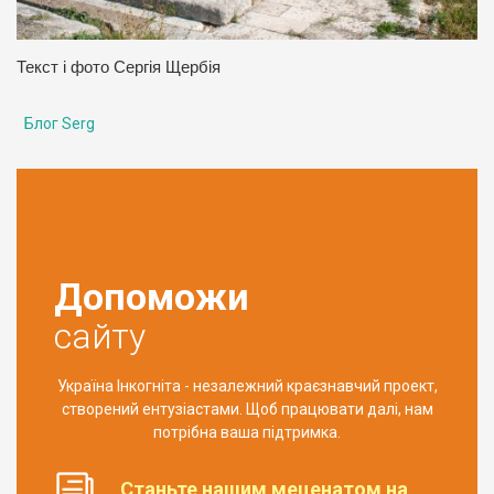
Текст і фото Сергія Щербія
Блог Serg
Допоможи
сайту
Україна Інкогніта - незалежний краєзнавчий проект,
створений ентузіастами. Щоб працювати далі, нам
потрібна ваша підтримка.
Станьте нашим меценатом на