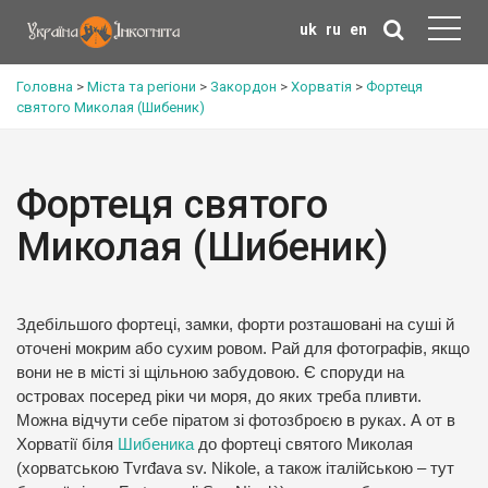
uk
ru
en
Головна
>
Міста та регіони
>
Закордон
>
Хорватія
>
Фортеця
святого Миколая (Шибеник)
Фортеця святого
Миколая (Шибеник)
Здебільшого фортеці, замки, форти розташовані на суші й
оточені мокрим або сухим ровом. Рай для фотографів, якщо
вони не в місті зі щільною забудовою. Є споруди на
островах посеред ріки чи моря, до яких треба пливти.
Можна відчути себе піратом зі фотозброєю в руках. А от в
Хорватії біля
Шибеника
до фортеці святого Миколая
(хорватською Tvrđava sv. Nikole, а також італійською – тут