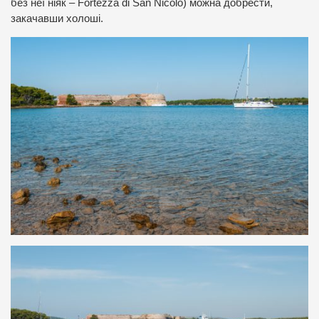
без неї ніяк – Fortezza di San Nicolò) можна добрести,
закачавши холоші.