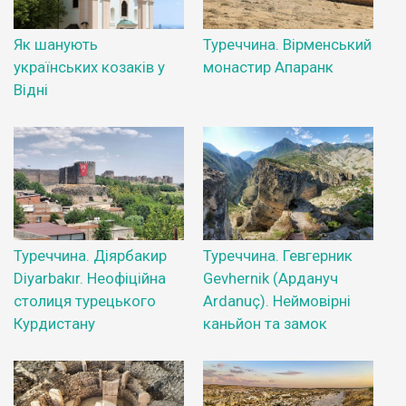
Як шанують
Туреччина. Вірменський
українських козаків у
монастир Апаранк
Відні
Туреччина. Діярбакир
Туреччина. Гевгерник
Diyarbakır. Неофіційна
Gevhernik (Ардануч
столиця турецького
Ardanuç). Неймовірні
Курдистану
каньйон та замок