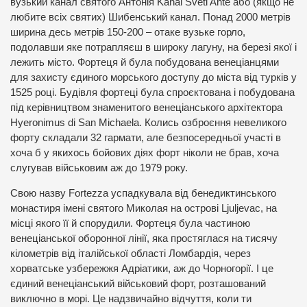
вузький канал святого Антонія Kanal Sveti Ante або (якщо не
любите всіх святих) Шибенський канал. Понад 2000 метрів
ширина десь метрів 150-200 – отаке вузьке горло,
подолавши яке потрапляєш в широку лагуну, на березі якої і
лежить місто. Фортеця й була побудована венеціанцями
для захисту єдиного морського доступу до міста від турків у
1525 році. Будівля фортеці була спроєктована і побудована
під керівництвом знаменитого венеціанського архітектора
Hyeronimus di San Michaela. Колись озброєння невеликого
форту складали 32 гармати, але безпосередньої участі в
хоча б у якихось бойових діях форт ніколи не брав, хоча
слугував військовим аж до 1979 року.
Свою назву Fortezza успадкувала від бенедиктинського
монастиря імені святого Миколая на острові Ljuljevac, на
місці якого її й спорудили. Фортеця була частиною
венеціанської оборонної лінії, яка простяглася на тисячу
кілометрів від італійської області Ломбардія, через
хорватське узбережжя Адріатики, аж до Чорногорії. І це
єдиний венеціанський військовий форт, розташований
виключно в морі. Це надзвичайно відчуття, коли ти