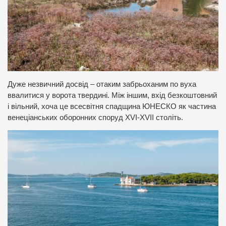
Дуже незвичний досвід – отаким забрьоханим по вуха
ввалитися у ворота твердині. Між іншим, вхід безкоштовний
і вільний, хоча це всесвітня спадщина ЮНЕСКО як частина
венеціанських оборонних споруд XVI-XVII століть.