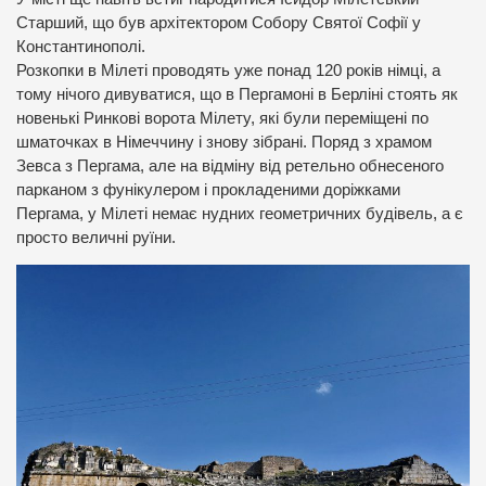
Старший, що був архітектором Собору Святої Софії у
Константинополі.
Розкопки в Мілеті проводять уже понад 120 років німці, а
тому нічого дивуватися, що в Пергамоні в Берліні стоять як
новенькі Ринкові ворота Мілету, які були переміщені по
шматочках в Німеччину і знову зібрані. Поряд з храмом
Зевса з Пергама, але на відміну від ретельно обнесеного
парканом з фунікулером і прокладеними доріжками
Пергама, у Мілеті немає нудних геометричних будівель, а є
просто величні руїни.