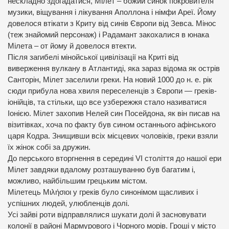
нескладно здогадатися, Мілет – божий синок покровителя
музики, віщування і лікування Аполлона і німфи Ареї. Йому
довелося втікати з Криту від синів Європи від Зевса. Мінос
(теж знайомий персонаж) і Радамант закохалися в юнака
Мілета – от йому й довелося втекти.
Після загибелі мінойської цивілізації на Криті від
виверження вулкану в Атлантиді, яка зараз відома як острів
Санторін, Мілет заселили греки. На новий 1000 до н. е. рік
сюди прибула нова хвиля переселенців з Європи — греків-
іонійців, та стільки, що все узбережжя стало називатися
Іонією. Мілет захопив Нелей син Посейдона, як він писав на
візитівках, хоча по факту був сином останнього афінського
царя Кодра. Знищивши всіх місцевих чоловіків, греки взяли
їх жінок собі за дружин.
До перського вторгнення в середині VI століття до нашої ери
Мілет завдяки вдалому розташуванню був багатим і,
можливо, найбільшим грецьким містом.
Мілетець Μιλήσιοι у греків було синонімом щасливих і
успішних людей, улюбленців долі.
Усі зайві роти відправлялися шукати долі й засновувати
колонії в районі Мармурового і Чорного морів. Гроші у місто