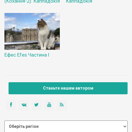
(Кохання-2). Каппадокія
Каппадокія
Ефес Efes Частина І
Станьте нашим автором