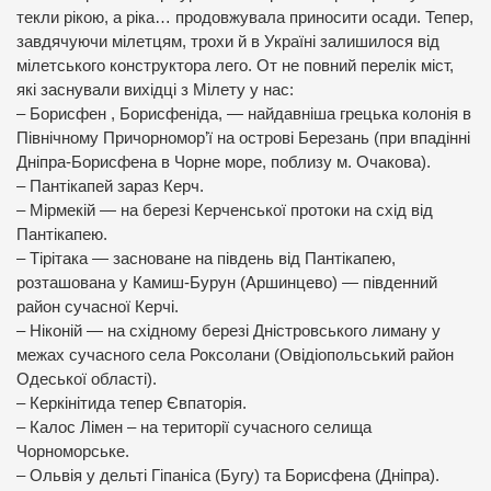
текли рікою, а ріка… продовжувала приносити осади. Тепер,
завдячуючи мілетцям, трохи й в Україні залишилося від
мілетського конструктора лего. От не повний перелік міст,
які заснували вихідці з Мілету у нас:
– Борисфен , Борисфеніда, — найдавніша грецька колонія в
Північному Причорномор’ї на острові Березань (при впадінні
Дніпра-Борисфена в Чорне море, поблизу м. Очакова).
– Пантікапей зараз Керч.
– Мірмекій — на березі Керченської протоки на схід від
Пантікапею.
– Тірітака — засноване на південь від Пантікапею,
розташована у Камиш-Бурун (Аршинцево) — південний
район сучасної Керчі.
– Ніконій — на східному березі Дністровського лиману у
межах сучасного села Роксолани (Овідіопольський район
Одеської області).
– Керкінітида тепер Євпаторія.
– Калос Лімен – на території сучасного селища
Чорноморське.
– Ольвія у дельті Гіпаніса (Бугу) та Борисфена (Дніпра).