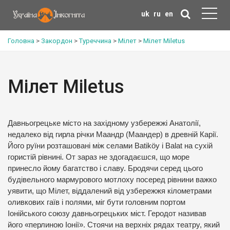
uk
ru
en
Головна
>
Закордон
>
Туреччина
>
Мілет
>
Мілет Miletus
Мілет Miletus
Давньогрецьке місто на західному узбережжі Анатолії,
недалеко від гирла річки Маандр (Маандер) в древній Карії.
Його руїни розташовані між селами Batiköy і Balat на сухій
гористій рівнині. От зараз не здогадаєшся, що море
принесло йому багатство і славу. Бродячи серед цього
будівельного мармурового мотлоху посеред рівнини важко
уявити, що Мілет, віддалений від узбережжя кілометрами
оливкових гаїв і полями, міг бути головним портом
Іонійського союзу давньогрецьких міст. Геродот називав
його «перлиною Іонії». Стоячи на верхніх рядах театру, який