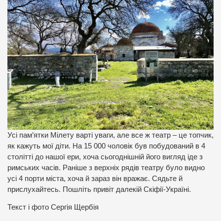
Усі пам’ятки Мілету варті уваги, але все ж театр – це топчик,
як кажуть мої діти. На 15 000 чоловік був побудований в 4
столітті до нашої ери, хоча сьогоднішній його вигляд іде з
римських часів. Раніше з верхніх рядів театру було видно
усі 4 порти міста, хоча й зараз він вражає. Сядьте й
прислухайтесь. Пошліть привіт далекій Скіфії-Україні.
Текст і фото Сергія Щербія