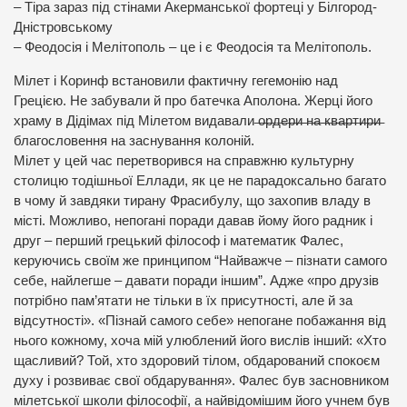
– Тіра зараз під стінами Акерманської фортеці у Білгород-
Дністровському
– Феодосія і Мелітополь – це і є Феодосія та Мелітополь.
Мілет і Коринф встановили фактичну гегемонію над
Грецією. Не забували й про батечка Аполона. Жерці його
храму в Дідімах під Мілетом видавали ̶о̶р̶д̶е̶р̶и̶ ̶н̶а̶ ̶к̶в̶а̶р̶т̶и̶р̶и̶
благословення на заснування колоній.
Мілет у цей час перетворився на справжню культурну
столицю тодішньої Еллади, як це не парадоксально багато
в чому й завдяки тирану Фрасибулу, що захопив владу в
місті. Можливо, непогані поради давав йому його радник і
друг – перший грецький філософ і математик Фалес,
керуючись своїм же принципом “Найважче – пізнати самого
себе, найлегше – давати поради іншим”. Адже «про друзів
потрібно пам’ятати не тільки в їх присутності, але й за
відсутності». «Пізнай самого себе» непогане побажання від
нього кожному, хоча мій улюблений його вислів інший: «Хто
щасливий? Той, хто здоровий тілом, обдарований спокоєм
духу і розвиває свої обдарування». Фалес був засновником
мілетської школи філософії, а найвідомішим його учнем був