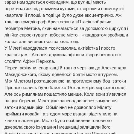
зараз нам здається очевидним, що вулиці мають
перетинатися під прямими кутами, створюючи прямокутні
квартали й площі, а тоді це було дуже ексцентрично. Аж
так, що комедіограф Аристофан у «Птасі» зобразив
геометра Метона, який намагається за допомогою циркуля і
лінійки спроектувати небесне місто – «квадратом зробивши
коло», але виганяється за хвастощі.
У Мілеті народилася «комсомолка, актівістка і просто
красавіца» – Аспасія дружина афіняни творця «золотого
століття Афін» Перикла.
Перси, афіняни, спартанці й так по черзі аж до Александра
Македонського, якому довелося брати місто штурмом.
Між Мілетом і розташованою на протилежному боці затоки
Прієною колись було близько 15 кілометрів морської гладі.
Але ось римлянам пощастило менше. Коли вони з’явилися
на цих берегах, Мілет уже занепадав через замулення
затоки водами ріки. Обміління не дозволяло Мілету
приймати кораблі, а згодом море взагалі відступило на
кілька кілометрів. Місто було позбавлене головного
джерела свого існування і мешканці залишили його.
У місті ще навіть встиг народитися Ісидор Мілетський