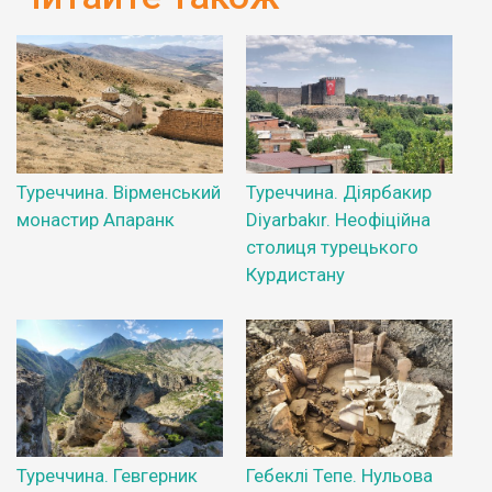
Туреччина. Вірменський
Туреччина. Діярбакир
монастир Апаранк
Diyarbakır. Неофіційна
столиця турецького
Курдистану
Туреччина. Гевгерник
Гебеклі Тепе. Нульова