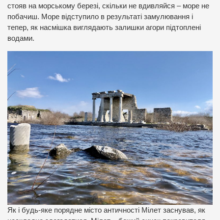
стояв на морському березі, скільки не вдивляйся – море не
побачиш. Море відступило в результаті замулювання і
тепер, як насмішка виглядають залишки агори підтоплені
водами.
Як і будь-яке порядне місто античності Мілет заснував, як