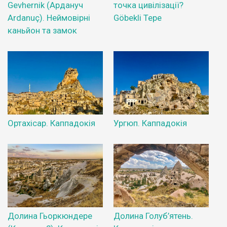
Gevhernik (Ардануч
точка цивілізації?
Ardanuç). Неймовірні
Göbekli Tepe
каньйон та замок
Ортахісар. Каппадокія
Ургюп. Каппадокія
Долина Гьоркюндере
Долина Голуб’ятень.