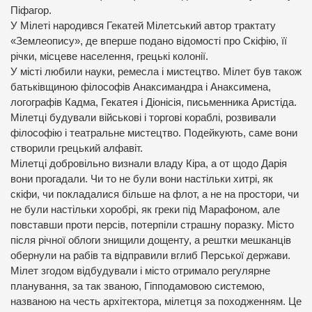
Піфагор.
У Мілеті народився Гекатей Мілетський автор трактату
«Землеопису», де вперше подано відомості про Скіфію, її
річки, місцеве населення, грецькі колонії.
У місті любили науки, ремесла і мистецтво. Мілет був також
батьківщиною філософів Анаксимандра і Анаксимена,
логографів Кадма, Гекатея і Діонісія, письменника Аристіда.
Мілетці будували військові і торгові кораблі, розвивали
філософію і театральне мистецтво. Подейкують, саме вони
створили грецький алфавіт.
Мілетці добровільно визнали владу Кіра, а от щодо Дарія
вони прогадали. Чи то не були вони настільки хитрі, як
скіфи, чи покладалися більше на флот, а не на простори, чи
не були настільки хоробрі, як греки під Марафоном, але
повставши проти персів, потерпіли страшну поразку. Місто
після річної облоги знищили дощенту, а рештки мешканців
обернули на рабів та відправили вглиб Перської держави.
Мілет згодом відбудували і місто отримало регулярне
планування, за так званою, Гіпподамовою системою,
названою на честь архітектора, мілетця за походженням. Це