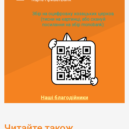
Збір на оцифровку козацьких церков
(тисни на картинці, або скануй
посилання на збір monobank):
Наші благодійники
Читайте також