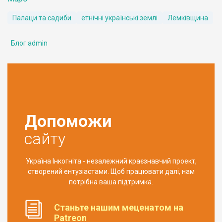
Палаци та садиби
етнічні українські землі
Лемківщина
Блог admin
Допоможи
сайту
Україна Інкогніта - незалежний краєзнавчий проект,
створений ентузіастами. Щоб працювати далі, нам
потрібна ваша підтримка.
Станьте нашим меценатом на
Patreon