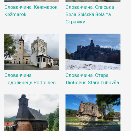
Словаччина. Кежмарок
Словаччина. Списька
Kežmarok.
Бела Spišská Belá та
Стражки.
Словаччина.
Словаччина. Стара
Подолинець Podolínec
Любовня Stará Ľubovňa