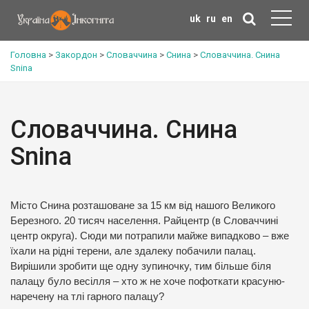
uk
ru
en
Головна
>
Закордон
>
Словаччина
>
Снина
>
Словаччина. Снина
Snina
Словаччина. Снина
Snina
Місто Снина розташоване за 15 км від нашого Великого
Березного. 20 тисяч населення. Райцентр (в Словаччині
центр округа). Сюди ми потрапили майже випадково – вже
їхали на рідні терени, але здалеку побачили палац.
Вирішили зробити ще одну зупиночку, тим більше біля
палацу було весілля – хто ж не хоче пофоткати красуню-
наречену на тлі гарного палацу?