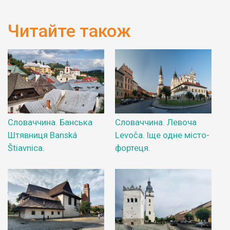
Читайте також
Словаччина. Банська
Словаччина. Левоча
Штявниця Banská
Levoča. Іще одне місто-
Štiavnica.
фортеця.