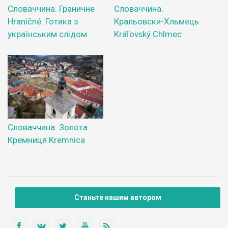
Словаччина. Граничне
Словаччина.
Hraničné. Готика з
Кральовски-Хльмець
українським слідом.
Kráľovský Chlmec
Словаччина. Золота
Кремниця Kremnica
Станьте нашим автором