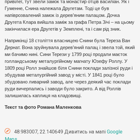
привілеї, тут звели замок та монастир отців василіан. Як і
Гуменне, Снина належала Другетам. Тоді це був
напіврозвалений замок із дерев’яним палацом. Дочка
Другета Клара вийшла заміж за графа Петра Зічі – на цьому
закінчилася ера Другетів у Земплені, та і сам рід зник.
Наприкінці 18 століття власницею Снини була Тереза Ван
Дернат. Вона зруйнувала дерев’яний палац і звела той, який
ми бачимо нині. Сини Терези у 1799 році продали маєток
голландському металургійному магнату Юзефу Роллу. У
1809 році Ролл знайшов біля Снини поклади залізної руди і
збудував металургійний завод у місті. У 1841 році було
збудовано ливарний завод, але через деякий час поклади
руди вичерпались і заводи було закрито. А від Роллів
залишилась каплиця на кладовищі.
Текст та фото Романа Маленкова
48.983007, 22.140649 Дивитись на мапі
Google
Maps